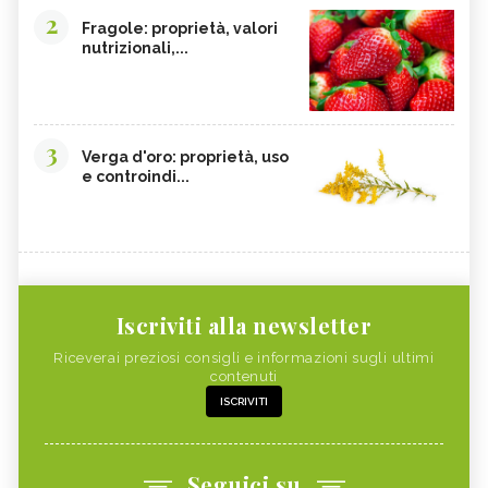
2
Fragole: proprietà, valori
nutrizionali,...
3
Verga d'oro: proprietà, uso
e controindi...
Iscriviti alla newsletter
Riceverai preziosi consigli e informazioni sugli ultimi
contenuti
ISCRIVITI
Seguici su