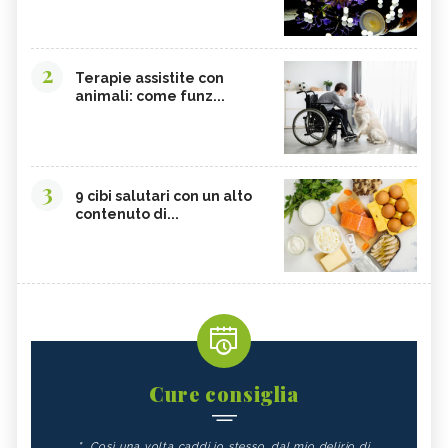
2
Terapie assistite con
animali: come funz...
3
9 cibi salutari con un alto
contenuto di...
Cure consiglia
"...Così una volta caddi io stesso, dal mio delirio di