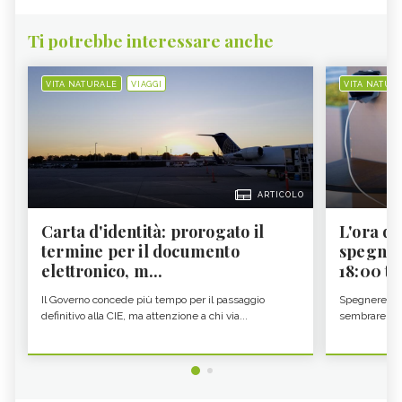
Ti potrebbe interessare anche
VITA NATURALE
VIAGGI
VITA NATUR
ARTICOLO
Carta d'identità: prorogato il
L'ora d'
termine per il documento
spegner
elettronico, m...
18:00 ti f
Il Governo concede più tempo per il passaggio
Spegnere lo 
definitivo alla CIE, ma attenzione a chi via...
sembrare una 