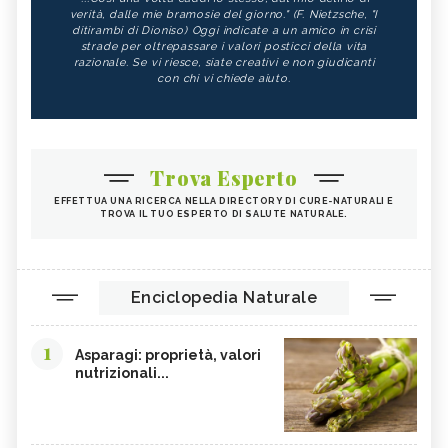
verità, dalle mie bramosie del giorno." (F. Nietzsche, "I
ditirambi di Dioniso) Oggi indicate a un amico in crisi
strade per oltrepassare i valori posticci della vita
razionale. Se vi riesce, siate creativi e non giudicanti
con chi vi chiede aiuto.
Trova Esperto
EFFETTUA UNA RICERCA NELLA DIRECTORY DI CURE-NATURALI E
TROVA IL TUO ESPERTO DI SALUTE NATURALE.
Enciclopedia Naturale
1
Asparagi: proprietà, valori
nutrizionali...