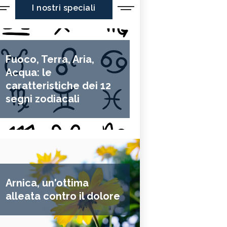
I nostri speciali
Fuoco, Terra, Aria,
Acqua: le
caratteristiche dei 12
segni zodiacali
Arnica, un'ottima
alleata contro il dolore