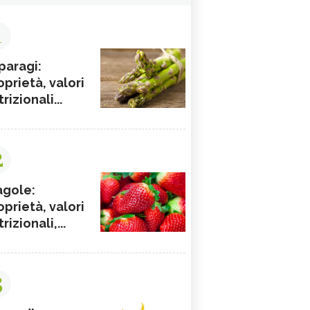
1
paragi:
oprietà, valori
rizionali...
2
agole:
oprietà, valori
rizionali,...
3