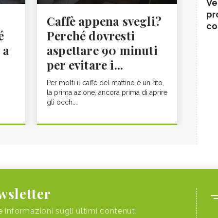
Ve
pr
Caffè appena svegli?
co
é
Perché dovresti
 a
aspettare 90 minuti
per evitare i...
Per molti il caffè del mattino è un rito,
la prima azione, ancora prima di aprire
gli occh...
ewsletter
e informazioni sugli ultimi contenuti