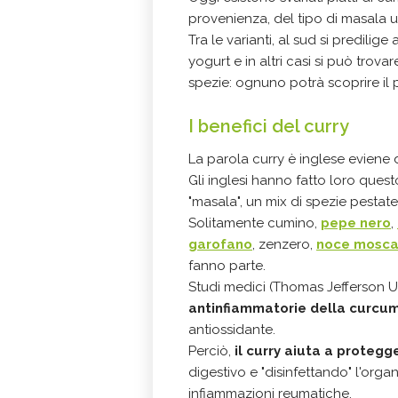
provenienza, del tipo di masala us
Tra le varianti, al sud si predilig
yogurt e in altri casi si può tro
spezie: ognuno potrà scoprire il 
I benefici del curry
La parola curry è inglese eviene da
Gli inglesi hanno fatto loro ques
"masala", un mix di spezie pestate
Solitamente cumino,
pepe nero
,
garofano
, zenzero,
noce mosca
fanno parte.
Studi medici (Thomas Jefferson U
antinfiammatorie della curcu
antiossidante.
Perciò,
il curry aiuta a proteg
digestivo e "disinfettando" l'orga
infiammazioni reumatiche.