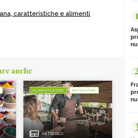
ana, caratteristiche e alimenti
As
pr
nut
are anche
Fr
pr
ALIMENTAZIONE
NUTRIZIONE
nut
ARTICOLO