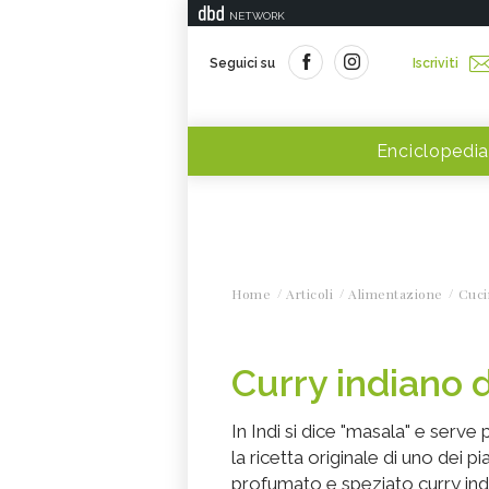
NETWORK
Seguici su
Iscriviti
Enciclopedia
Home
Articoli
Alimentazione
Cuci
Curry indiano d
In Indi si dice "masala" e serve
la ricetta originale di uno dei pia
profumato e speziato curry ind