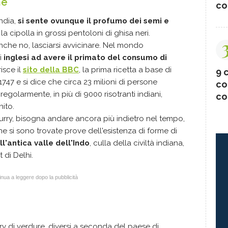
ne
co
ndia,
si sente ovunque il profumo dei semi e
la cipolla in grossi pentoloni di ghisa neri.
anche no, lasciarsi avvicinare. Nel mondo
i
inglesi ad avere il primato del consumo di
risce il
sito della BBC
, la prima ricetta a base di
9 c
1747 e si dice che circa 23 milioni di persone
co
egolarmente, in più di 9000 risotranti indiani,
co
ito.
urry, bisogna andare ancora più indietro nel tempo,
che si sono trovate prove dell'esistenza di forme di
ll'antica valle dell'Indo
, culla della civiltà indiana,
 di Delhi.
nua a leggere dopo la pubblicità
urry di verdure, diversi a seconda del paese di