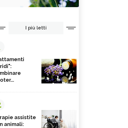
I più letti
1
attamenti
ridi":
mbinare
ioter...
2
rapie assistite
n animali: