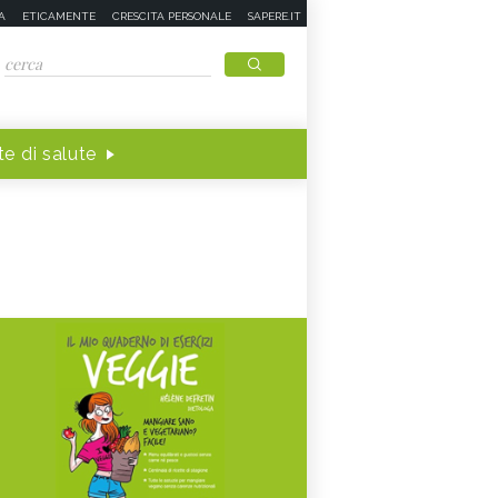
A
ETICAMENTE
CRESCITA PERSONALE
SAPERE.IT
e di salute