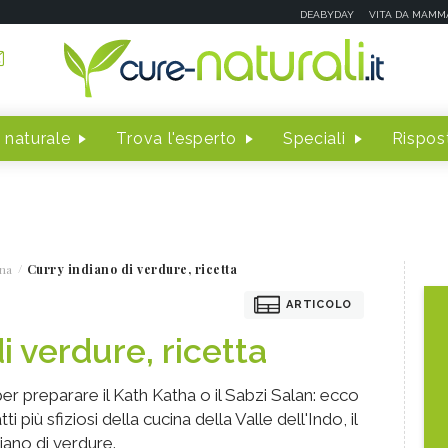
DEABYDAY
VITA DA MAMM
 naturale
Trova l'esperto
Speciali
Rispost
na
Curry indiano di verdure, ricetta
ARTICOLO
i verdure, ricetta
 per preparare il Kath Katha o il Sabzi Salan: ecco
tti più sfiziosi della cucina della Valle dell'Indo, il
iano di verdure.