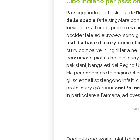
Cibo indiano per passio
Passeggiando per le strade dell'I
delle spezie
fatte sfrigolare con 
Inevitabile, all'ora di pranzo ma 
occidentale ed europeo, sono gl
piatti a base di curry
: come rife
curry comparve in Inghilterra nel 
consumano piatti a base di curry r
pakistani, bengalesi del Regno Un
Ma per conoscere le origini del c
gli scienziati sostengono infatti 
proto-curry già
4000 anni fa, ne
in particolare a Farmana, ad ovest
Conti
Oggi esistono svariati piatti di c