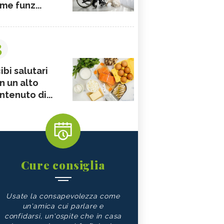
me funz...
3
ibi salutari
n un alto
ntenuto di...
Cure consiglia
Usate la consapevolezza come
un'amica cui parlare e
confidarsi, un'ospite che in casa