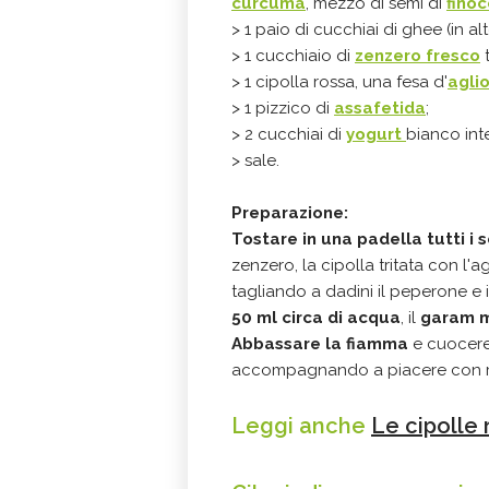
curcuma
, mezzo di semi di
finoc
> 1 paio di cucchiai di ghee (in al
> 1 cucchiaio di
zenzero fresco
t
> 1 cipolla rossa, una fesa d'
agli
> 1 pizzico di
assafetida
;
> 2 cucchiai di
yogurt
bianco int
> sale.
Preparazione:
Tostare in una padella tutti i 
zenzero, la cipolla tritata con l'ag
tagliando a dadini il peperone e
50 ml circa di acqua
, il
garam 
Abbassare la fiamma
e cuocere 
accompagnando a piacere con ri
Leggi anche
Le cipolle 