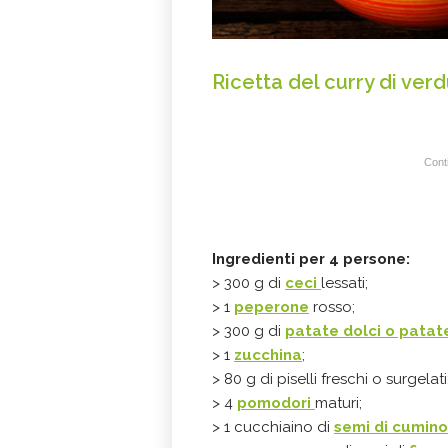
Ricetta del curry di ver
Conti
Ingredienti per 4 persone:
> 300 g di
ceci
lessati;
> 1
peperone
rosso;
> 300 g di
patate dolci o patat
> 1
zucchina
;
> 80 g di piselli freschi o surgelati
> 4
pomodori
maturi;
> 1 cucchiaino di
semi di cumino