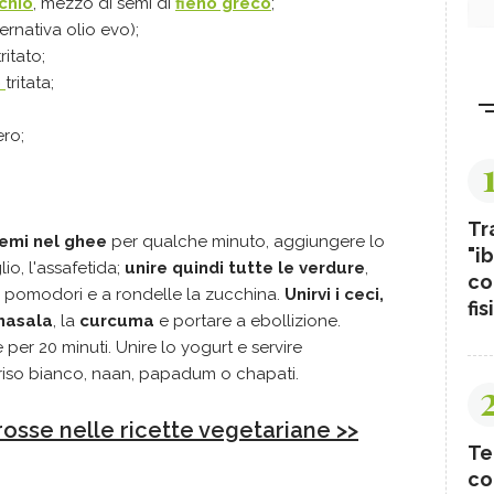
chio
, mezzo di semi di
fieno greco
;
ternativa olio evo);
ritato;
o
tritata;
ero;
Tr
semi nel ghee
per qualche minuto, aggiungere lo
"ib
lio, l'assafetida;
unire quindi tutte le verdure
,
co
 i pomodori e a rondelle la zucchina.
Unirvi i ceci,
fis
masala
, la
curcuma
e portare a ebollizione.
per 20 minuti. Unire lo yogurt e servire
so bianco, naan, papadum o chapati.
rosse nelle ricette vegetariane >>
Te
co