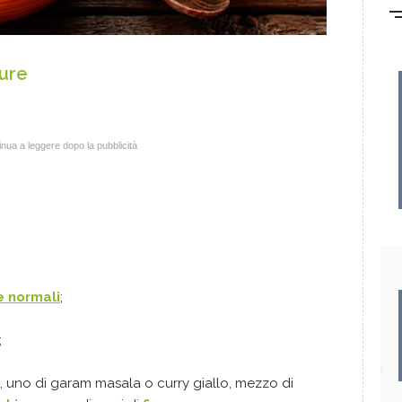
dure
nua a leggere dopo la pubblicità
e normali
;
;
, uno di garam masala o curry giallo, mezzo di