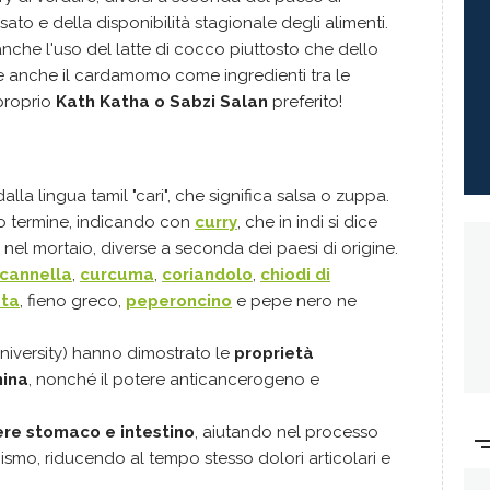
ato e della disponibilità stagionale degli alimenti.
e anche l'uso del latte di cocco piuttosto che dello
vare anche il cardamomo come ingredienti tra le
proprio
Kath Katha o Sabzi Salan
preferito!
lla lingua tamil "cari", che significa salsa o zuppa.
to termine, indicando con
curry
, che in indi si dice
 nel mortaio, diverse a seconda dei paesi di origine.
cannella
,
curcuma
,
coriandolo
,
chiodi di
ta
, fieno greco,
peperoncino
e pepe nero ne
niversity) hanno dimostrato le
proprietà
mina
, nonché il potere anticancerogeno e
gere stomaco e intestino
, aiutando nel processo
nismo, riducendo al tempo stesso dolori articolari e