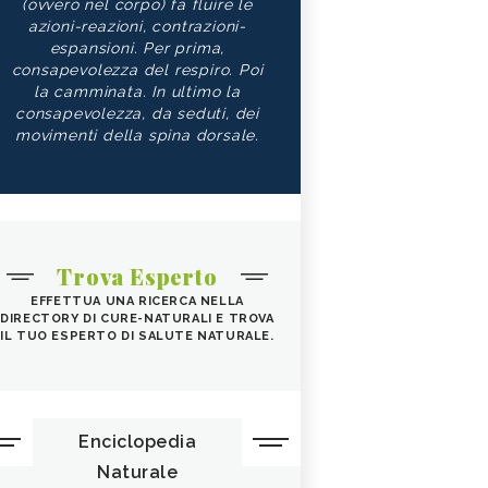
(ovvero nel corpo) fa fluire le
azioni-reazioni, contrazioni-
espansioni. Per prima,
consapevolezza del respiro. Poi
la camminata. In ultimo la
consapevolezza, da seduti, dei
movimenti della spina dorsale.
Trova Esperto
EFFETTUA UNA RICERCA NELLA
DIRECTORY DI CURE-NATURALI E TROVA
IL TUO ESPERTO DI SALUTE NATURALE.
Enciclopedia
Naturale