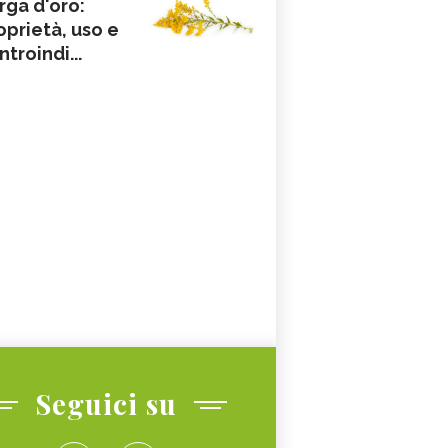
rga d'oro:
oprietà, uso e
ntroindi...
Seguici su