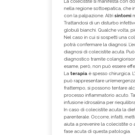
La colecistite si manifesta con do
nella regione sottoepatica, che
con la palpazione. Altri
sintomi
m
Trattandosi di un disturbo infett
globuli bianchi. Qualche volta, pi
Nel caso in cui si sospetti una co
potrà confermare la diagnosi. L’e
diagnosi di colecistite acuta. P
diagnostico tramite colangiorison
esame, però, non può essere effet
La
terapia
è spesso chirurgica. L’
può rappresentare un’emergenza, 
frattempo, si possono tentare alc
processo infiammatorio acuto. Ta
infusione idrosalina per riequilibr
In caso di colecistite acuta la di
parenterale. Occorre, infatti, mett
aiuta a prevenire la colecistite o
fase acuta di questa patologia.