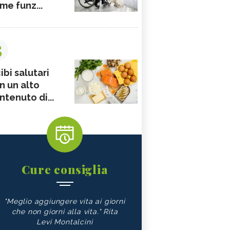
me funz...
3
ibi salutari
n un alto
ntenuto di...
Cure consiglia
"Meglio aggiungere vita ai giorni
che non giorni alla vita." Rita
Levi Montalcini