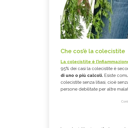
Che cos’è la colecistite
La
colecistite
è l’infiammazione
95% dei casi la colecistite è secon
di uno o più calcoli.
Esiste comu
colecistite senza litiasi, cioè sen
persone debilitate per altre malat
Conti