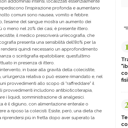
lori addominali intensi, localizzati essenzialmente
 impediscono l’inspirazione profonda e aumentano
olto comuni sono nausea, vomito e febbre.
ivo, l’esame del sangue mostra un aumento dei
ù o meno nel 20% dei casi, è presente ittero.
lecistite, il medico prescriverà un’ecografia, che
cografia presenta una sensibilità dell’80% per la
uò rendersi quindi necessario un approfondimento
anza o scintigrafia epatobiliare; quest’ultimo
Tr
tuato in presenza di ittero.
"ib
intervento, in base alla gravità della colecistite,
co
un’urgenza relativa o può essere rimandato e, nel
fis
uni provvedimenti allo scopo di “raffreddare” il
li provvedimenti includono antibioticoterapia,
are i liquidi, somministrazione di analgesici.
eta è il digiuno, con alimentazione enterale o
ere a riposo la colecisti. Esiste, però, una dieta che
Te
 a riprendersi più in fretta dopo aver superato la
co