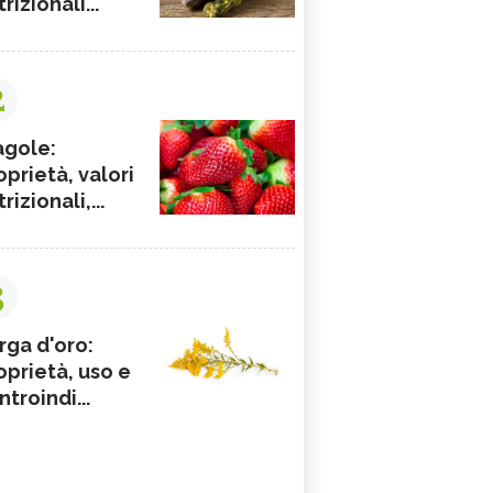
rizionali...
2
agole:
oprietà, valori
rizionali,...
3
rga d'oro:
oprietà, uso e
ntroindi...