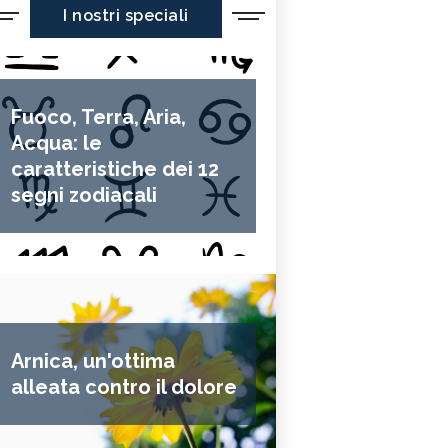
I nostri speciali
Fuoco, Terra, Aria,
Acqua: le
caratteristiche dei 12
segni zodiacali
Arnica, un'ottima
alleata contro il dolore