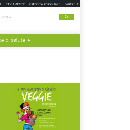
A
ETICAMENTE
CRESCITA PERSONALE
SAPERE.IT
e di salute