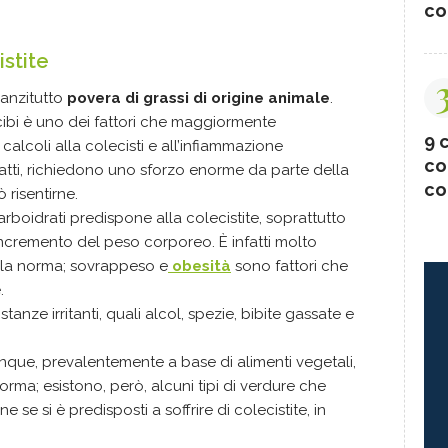
co
istite
anzitutto
povera di grassi di origine animale
.
cibi è uno dei fattori che maggiormente
9 c
lcoli alla colecisti e all’infiammazione
co
infatti, richiedono uno sforzo enorme da parte della
co
 risentirne.
boidrati predispone alla colecistite, soprattutto
incremento del peso corporeo. È infatti molto
lla norma; sovrappeso e
obesità
sono fattori che
.
tanze irritanti, quali alcol, spezie, bibite gassate e
que, prevalentemente a base di alimenti vegetali,
forma; esistono, però, alcuni tipi di verdure che
 si è predisposti a soffrire di colecistite, in