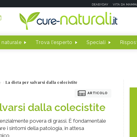
DEABYDAY
VITA DA MAMM
 naturale
Trova l'esperto
Speciali
Rispost
e
La dieta per salvarsi dalla colecistite
ARTICOLO
lvarsi dalla colecistite
ssenzialmente povera di grassi. È fondamentale
re i sintomi della patologia, in attesa
rgico