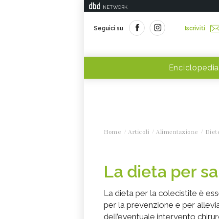
NETWORK
Seguici su
Iscriviti
Enciclopedia
Home
Articoli
Alimentazione
Diet
La dieta per sa
La dieta per la colecistite è e
per la prevenzione e per allevia
dell’eventuale intervento chiru