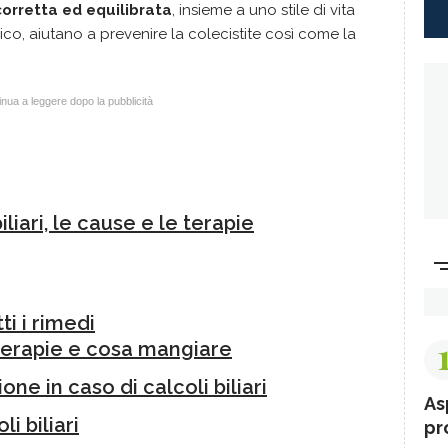
corretta ed equilibrata
, insieme a uno stile di vita
ico, aiutano a prevenire la colecistite così come la
nua a leggere dopo la pubblicità
biliari, le cause e le terapie
ti i rimedi
: terapie e cosa mangiare
ne in caso di calcoli biliari
As
li biliari
pr