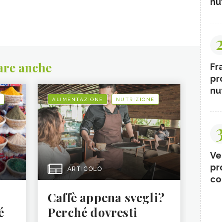
nut
are anche
Fr
pr
nut
ALIMENTAZIONE
NUTRIZIONE
Ve
pr
ARTICOLO
co
Caffè appena svegli?
é
Perché dovresti