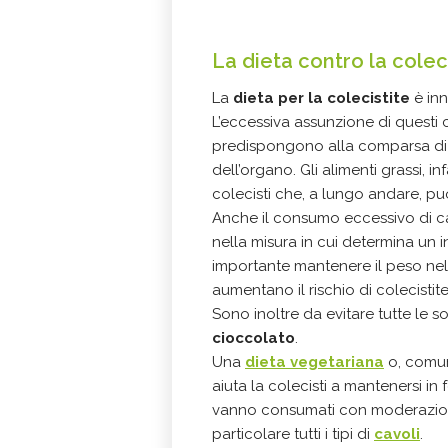
La dieta contro la colec
La
dieta per la colecistite
è inn
L’eccessiva assunzione di questi 
predispongono alla comparsa di ca
dell’organo. Gli alimenti grassi, 
colecisti che, a lungo andare, può
Anche il consumo eccessivo di car
nella misura in cui determina un 
importante mantenere il peso ne
aumentano il rischio di colecistite
Sono inoltre da evitare tutte le sos
cioccolato
.
Una
dieta vegetariana
o, comun
aiuta la colecisti a mantenersi in 
vanno consumati con moderazione se
particolare tutti i tipi di
cavoli
.