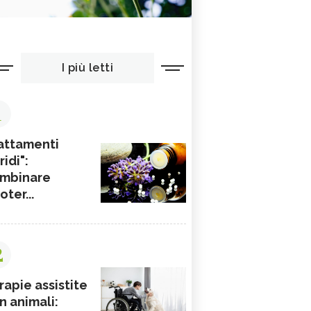
I più letti
1
attamenti
ridi":
mbinare
ioter...
2
rapie assistite
n animali: