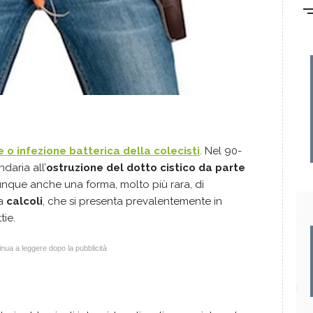
 o infezione batterica della colecisti
. Nel 90-
daria all’
ostruzione del dotto cistico da parte
nque anche una forma, molto più rara, di
za
calcoli
, che si presenta prevalentemente in
tie.
nua a leggere dopo la pubblicità