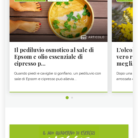
ARTICOLO
Il pediluvio osmotico al sale di
L'oleolit
Epsom e olio essenziale di
vero re 
cipresso p...
megli...
Quando piedi e caviglie si gonfiano, un pediluvio con
Dopo una gior
sale di Epsom e cipresso può allevia...
arrossata e se