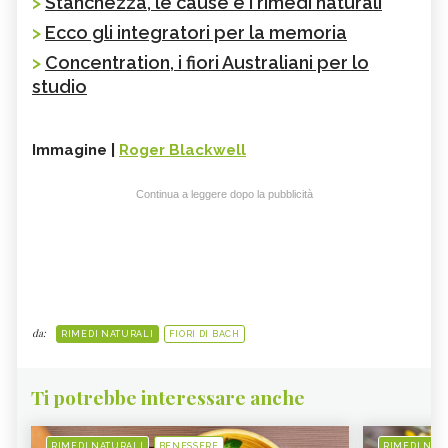
>
Stanchezza, le cause e i rimedi naturali
>
Ecco gli integratori per la memoria
>
Concentration, i fiori Australiani per lo
studio
Immagine |
Roger Blackwell
Continua a leggere dopo la pubblicità
da:
RIMEDI NATURALI
FIORI DI BACH
Ti potrebbe interessare anche
RIMEDI NATURALI
BENESSERE
RIMEDI NAT