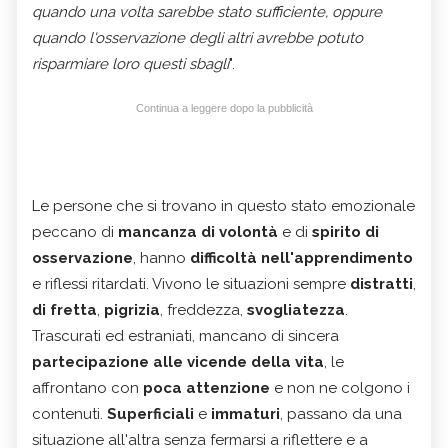
quando una volta sarebbe stato sufficiente, oppure
quando l'osservazione degli altri avrebbe potuto
risparmiare loro questi sbagli
".
Continua a leggere dopo la pubblicità
Le persone che si trovano in questo stato emozionale
peccano di
mancanza di volontà
e di
spirito di
osservazione
, hanno
difficoltà nell'apprendimento
e riflessi ritardati. Vivono le situazioni sempre
distratti
,
di fretta
,
pigrizia
, freddezza,
svogliatezza
.
Trascurati ed estraniati, mancano di sincera
partecipazione alle vicende della vita
, le
affrontano con
poca attenzione
e non ne colgono i
contenuti.
Superficiali
e
immaturi
, passano da una
situazione all'altra senza fermarsi a riflettere e a