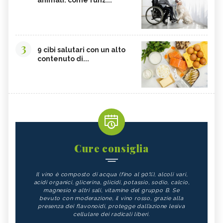
3
9 cibi salutari con un alto
contenuto di...
Cure consiglia
Il vino è composto di acqua (fino al 90%), alcoli vari,
acidi organici, glicerina, glicidi, potassio, sodio, calcio,
magnesio e altri sali, vitamine del gruppo B. Se
bevuto con moderazione, il vino rosso, grazie alla
presenza dei flavonoidi, protegge dall’azione lesiva
cellulare dei radicali liberi.