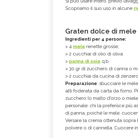
Si può usare intero, previo lavag
Scopriamo il suo uso in alcune
r
Graten dolce di mele
Ingredienti per 4 persone:
> 4
mele
renette grosse;
> 2 cucchiai di olio di oliva
>
panna di soia
q.b.
> 30 gr di zucchero di canna o m
> 2 cucchiai da cucina di zenzero
Preparazione
: sbucciare le mele 
alti foderata da carta da forno. 
zucchero (o malto d'orzo o miele)
personale: chi la preferisce più a
di panna, poiché le mele, cuocen
Versare la crema ottenuta sopra 
polvere o di cannella. Cuocere in