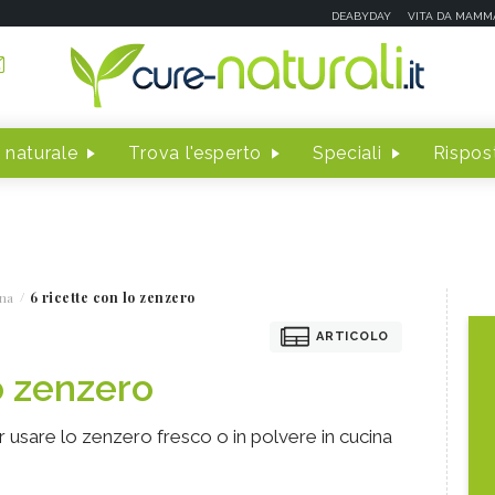
DEABYDAY
VITA DA MAMM
 naturale
Trova l'esperto
Speciali
Rispost
na
6 ricette con lo zenzero
ARTICOLO
o zenzero
er usare lo zenzero fresco o in polvere in cucina