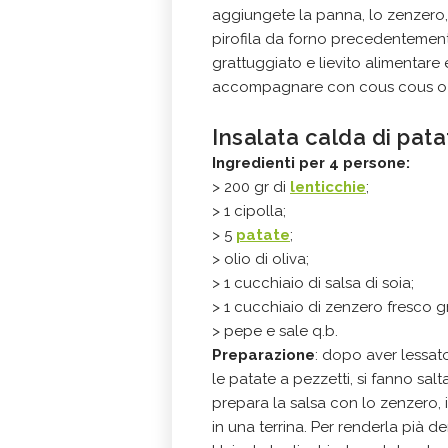
aggiungete la panna, lo zenzero, 
pirofila da forno precedentement
grattuggiato e lievito alimentare e
accompagnare con cous cous o r
Insalata calda di pata
Ingredienti per 4 persone:
> 200 gr di
lenticchie
;
> 1 cipolla;
> 5
patate
;
> olio di oliva;
> 1 cucchiaio di salsa di soia;
> 1 cucchiaio di zenzero fresco g
> pepe e sale q.b.
Preparazione
: dopo aver lessato
le patate a pezzetti, si fanno salta
prepara la salsa con lo zenzero, il
in una terrina. Per renderla pià 