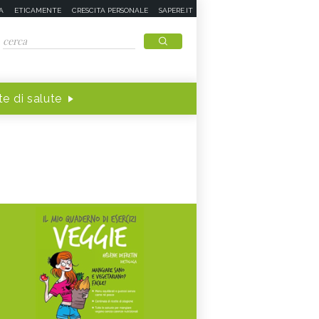
A
ETICAMENTE
CRESCITA PERSONALE
SAPERE.IT
e di salute