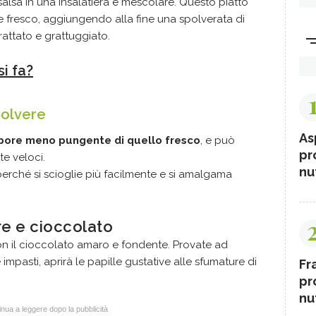
a salsa in una insalatiera e mescolare. Questo piatto
 fresco, aggiungendo alla fine una spolverata di
attato e grattuggiato.
i fa?
polvere
As
pore meno pungente di quello fresco
, e può
pr
te veloci.
nut
 perché si scioglie più facilmente e si amalgama
re e cioccolato
n il cioccolato amaro e fondente. Provate ad
impasti, aprirà le papille gustative alle sfumature di
Fr
pr
nut
nua a leggere dopo la pubblicità