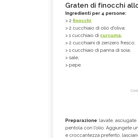
Graten di finocchi al
Ingredienti per 4 persone:
> 2
finocchi
;
> 2 cucchiaio di olio d'oliva;
> 1 cucchiaio di
curcuma
;
> 2 cucchiaini di zenzero fresco;
> 1 cucchiaio di panna di soia;
> sale;
> pepe.
Conti
Preparazione
: lavate, asciugate 
pentola con l'olio. Aggiungete un
e croccantezza preferito, lascian