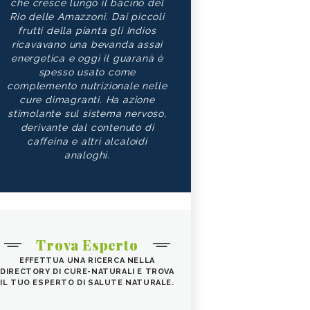
che cresce lungo il bacino del
Rio delle Amazzoni. Dai piccoli
frutti della pianta gli Indios
ricavavano una bevanda assai
energetica e oggi il guaranà è
spesso usato come
complemento nutrizionale nelle
cure dimagranti. Ha azione
stimolante sul sistema nervoso,
derivante dal contenuto di
caffeina e altri alcaloidi
analoghi.
Trova Esperto
EFFETTUA UNA RICERCA NELLA
DIRECTORY DI CURE-NATURALI E TROVA
IL TUO ESPERTO DI SALUTE NATURALE.