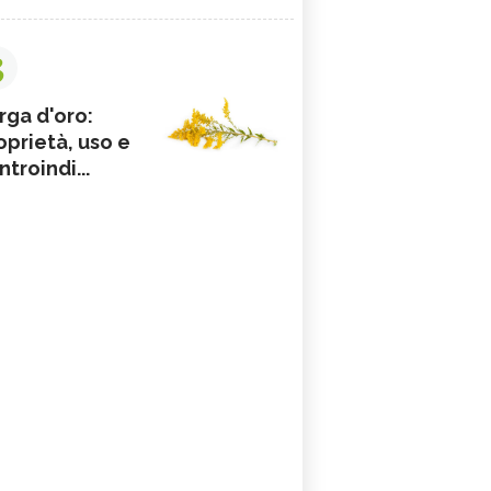
3
rga d'oro:
oprietà, uso e
ntroindi...