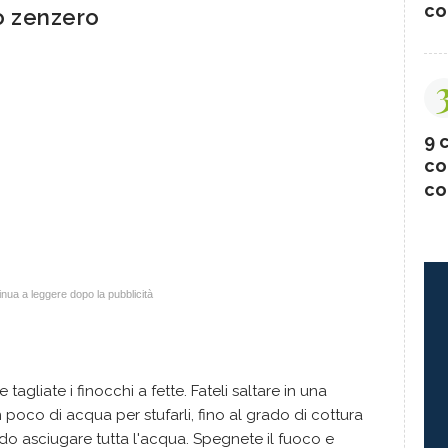
co
lo zenzero
9 c
co
co
nua a leggere dopo la pubblicità
e tagliate i finocchi a fette. Fateli saltare in una
 poco di acqua per stufarli, fino al grado di cottura
do asciugare tutta l'acqua. Spegnete il fuoco e