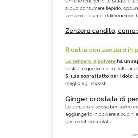
Unire le lenticchie, le patate e l
si può consumare tiepido, oppure
zenzero e buccia di limone non tr
Zenzero candito, come s
Ricette con zenzero in 
Lo zenzero in polvere
ha un sa
sostituire quello fresco nelle ricet
Si usa soprattutto per i dolci
,
meglio agli impasti.
Ginger crostata di pe
Lo zenzero si sposa benissimo co
aggiungerlo in polvere a budini e 
gusto del cioccolato.
Conti