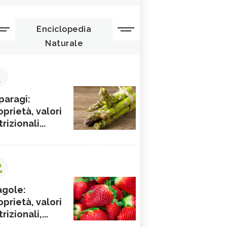
Enciclopedia
Naturale
1
paragi:
oprietà, valori
rizionali...
2
agole:
oprietà, valori
rizionali,...