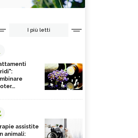
I più letti
1
attamenti
ridi":
mbinare
ioter...
2
rapie assistite
n animali: