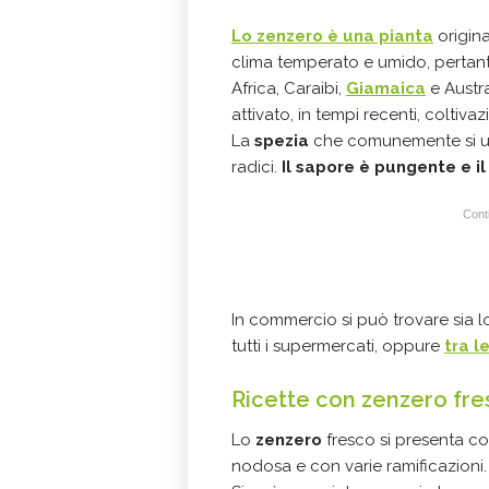
Lo
zenzero
è una pianta
origina
clima temperato e umido, pertanto
Africa, Caraibi,
Giamaica
e Austr
attivato, in tempi recenti, coltivaz
La
spezia
che comunemente si uti
radici.
Il sapore è pungente e i
Conti
In commercio si può trovare sia 
tutti i supermercati, oppure
tra l
Ricette con zenzero fr
Lo
zenzero
fresco si presenta c
nodosa e con varie ramificazioni.