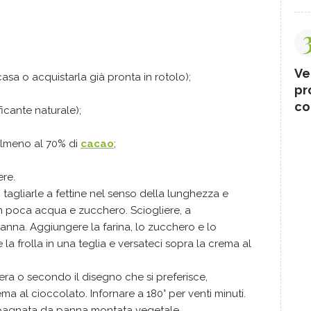
Ve
 casa o acquistarla già pronta in rotolo);
pr
co
ficante naturale);
lmeno al 70% di
cacao
;
ere.
, tagliarle a fettine nel senso della lunghezza e
in poca acqua e zucchero. Sciogliere, a
anna. Aggiungere la farina, lo zucchero e lo
a frolla in una teglia e versateci sopra la crema al
iera o secondo il disegno che si preferisce,
 al cioccolato. Infornare a 180° per venti minuti.
mpagnata da panna montata vegetale.