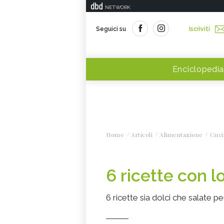
NETWORK
Seguici su
Iscriviti
Enciclopedia
Home
Articoli
Alimentazione
Cuci
6 ricette con l
6 ricette sia dolci che salate p