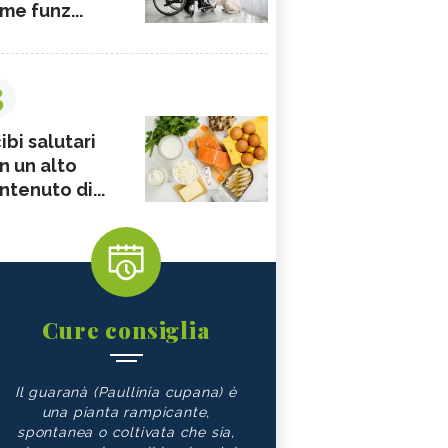
me funz...
3
ibi salutari
n un alto
ntenuto di...
Cure consiglia
Il guaranà (Paullinia cupana) è
una pianta rampicante,
spontanea o coltivata che sia,