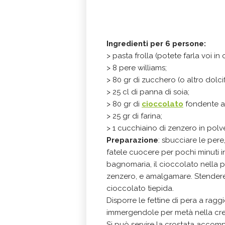
Ingredienti per 6 persone:
> pasta frolla (potete farla voi in
> 8 pere williams;
> 80 gr di zucchero (o altro dolci
> 25 cl di panna di soia;
> 80 gr di
cioccolato
fondente a
> 25 gr di farina;
> 1 cucchiaino di zenzero in polv
Preparazione
: sbucciare le pere
fatele cuocere per pochi minuti 
bagnomaria, il cioccolato nella p
zenzero, e amalgamare. Stendere l
cioccolato tiepida.
Disporre le fettine di pera a ragg
immergendole per metà nella crema
Si può servire la crostata acco