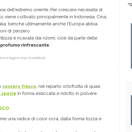
ria dell'estremo oriente. Per crescere necessita di
 viene coltivato principalmente in Indonesia, Cina,
alia, benché ultimamente anche l'Europa abbia
ioni di zenzero.
lizza è ricavata dai rizomi, cioè da parte delle
l profumo rinfrescante
.
nua a leggere dopo la pubblicità
lo
zenzero fresco
, nel reparto ortofrutta di quasi
e spezie
in forma essiccata e ridotto in polvere.
esco
ome una radice di color ocra, dalla forma tozza e