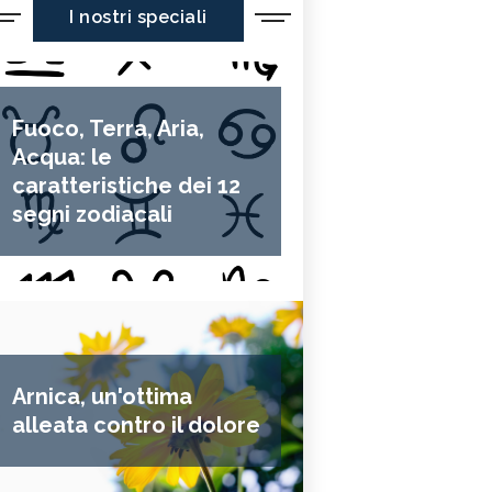
I nostri speciali
Fuoco, Terra, Aria,
Acqua: le
caratteristiche dei 12
segni zodiacali
Arnica, un'ottima
alleata contro il dolore