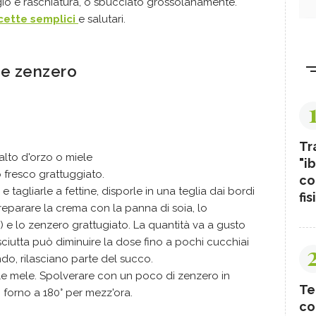
gio e raschiatura, o sbucciato grossolanamente.
icette semplici
e salutari.
 e zenzero
Tr
alto d'orzo o miele
"ib
 fresco grattuggiato.
co
e tagliarle a fettine, disporle in una teglia dai bordi
fis
Preparare la crema con la panna di soia, lo
 e lo zenzero grattugiato. La quantità va a gusto
sciutta può diminuire la dose fino a pochi cucchiai
do, rilasciano parte del succo.
le mele. Spolverare con un poco di zenzero in
Te
 forno a 180° per mezz'ora.
co