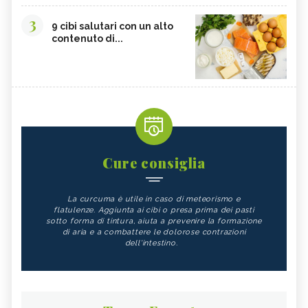
3
9 cibi salutari con un alto
contenuto di...
Cure consiglia
La curcuma è utile in caso di meteorismo e
flatulenze. Aggiunta ai cibi o presa prima dei pasti
sotto forma di tintura, aiuta a prevenire la formazione
di aria e a combattere le dolorose contrazioni
dell'intestino.