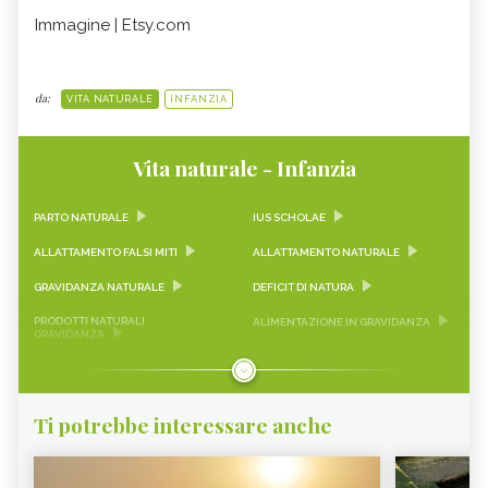
Immagine | Etsy.com
da:
VITA NATURALE
INFANZIA
Vita naturale - Infanzia
PARTO NATURALE
IUS SCHOLAE
ALLATTAMENTO FALSI MITI
ALLATTAMENTO NATURALE
GRAVIDANZA NATURALE
DEFICIT DI NATURA
PRODOTTI NATURALI
ALIMENTAZIONE IN GRAVIDANZA
GRAVIDANZA
ALIMENTAZIONE PER
TOXOPLASMOSI GRAVIDANZA
ALLATTAMENTO
SONNO BAMBINI
CRESCITA BAMBINI
Ti potrebbe interessare anche
SVEZZAMENTO
BAMBINO NATURALE
PARTO IN ACQUA
STITICHEZZA BAMBINI