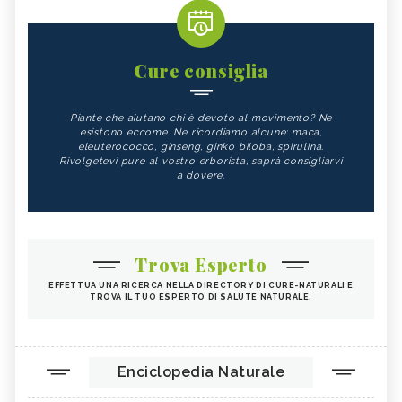
Cure consiglia
Piante che aiutano chi è devoto al movimento? Ne
esistono eccome. Ne ricordiamo alcune: maca,
eleuterococco, ginseng, ginko biloba, spirulina.
Rivolgetevi pure al vostro erborista, saprà consigliarvi
a dovere.
Trova Esperto
EFFETTUA UNA RICERCA NELLA DIRECTORY DI CURE-NATURALI E
TROVA IL TUO ESPERTO DI SALUTE NATURALE.
Enciclopedia Naturale