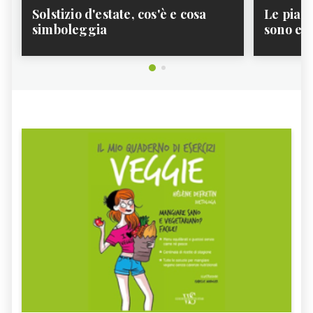
Solstizio d'estate, cos'è e cosa
Le pian
SVILUPPO MOTORIO DEL
SVILUPPO DEL NEONATO
simboleggia
sono e 
BAMBINO
PIANTO BAMBINI