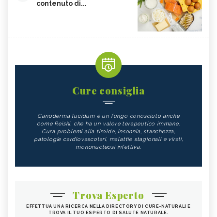
contenuto di...
Cure consiglia
Ganoderma lucidum è un fungo conosciuto anche
come Reishi, che ha un valore terapeutico immane.
Cura problemi alla tiroide, insonnia, stanchezza,
patologie cardiovascolari, malattie stagionali e virali,
mononucleosi infettiva.
Trova Esperto
EFFETTUA UNA RICERCA NELLA DIRECTORY DI CURE-NATURALI E
TROVA IL TUO ESPERTO DI SALUTE NATURALE.