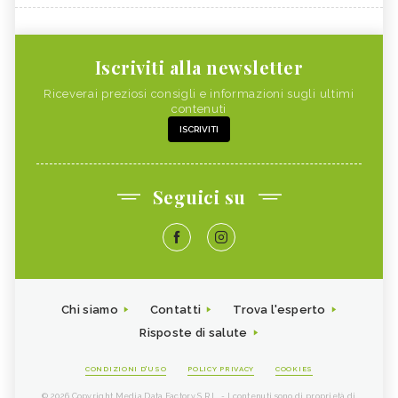
Iscriviti alla newsletter
Riceverai preziosi consigli e informazioni sugli ultimi
contenuti
ISCRIVITI
Seguici su
Chi siamo
Contatti
Trova l'esperto
Risposte di salute
CONDIZIONI D'USO
POLICY PRIVACY
COOKIES
© 2026 Copyright Media Data Factory S.R.L. - I contenuti sono di proprietà di