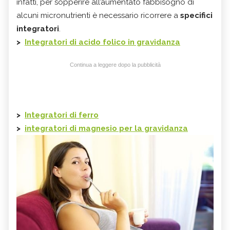
infatti, per sopperire all’aumentato fabbisogno di
alcuni micronutrienti è necessario ricorrere a
specifici
integratori
.
>
Integratori di acido folico in gravidanza
Continua a leggere dopo la pubblicità
>
Integratori di ferro
>
integratori di magnesio per la gravidanza