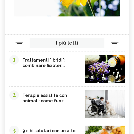
I più letti
1
Trattamenti "ibridi":
combinare fisioter...
2
Terapie assistite con
animali: come funz...
3
9 cibi salutari con un alto