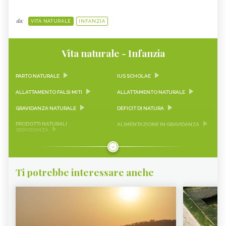
da:
VITA NATURALE
INFANZIA
Vita naturale - Infanzia
PARTO NATURALE
IUS SCHOLAE
ALLATTAMENTO FALSI MITI
ALLATTAMENTO NATURALE
GRAVIDANZA NATURALE
DEFICIT DI NATURA
PRODOTTI NATURALI
ALIMENTAZIONE IN GRAVIDANZA
GRAVIDANZA
ALIMENTAZIONE PER
TOXOPLASMOSI GRAVIDANZA
ALLATTAMENTO
SONNO BAMBINI
CRESCITA BAMBINI
Ti potrebbe interessare anche
SVEZZAMENTO
BAMBINO NATURALE
PARTO IN ACQUA
STITICHEZZA BAMBINI
PRODOTTI NATURALI PER BAMBINI
MERENDE NATURALI