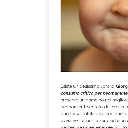
Esiste un bellissimo libro di
Giorg
consumo critico per neomamme e
crescere un bambino nel miglior
economici. Il segreto del cresc
può forse sintetizzare con due ag
ovviamente, non è zero, ed è un 
partecipazione
,
energie
; molto