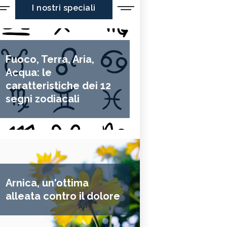
I nostri speciali
Fuoco, Terra, Aria,
Acqua: le
caratteristiche dei 12
segni zodiacali
Arnica, un'ottima
alleata contro il dolore