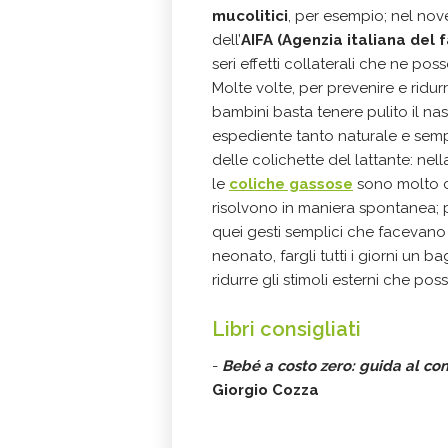
mucolitici
, per esempio; nel nov
dell’
AIFA
(Agenzia italiana del
seri effetti collaterali che ne pos
Molte volte, per prevenire e ridur
bambini basta tenere pulito il na
espediente tanto naturale e semp
delle colichette del lattante: ne
le
coliche gassose
sono molto c
risolvono in maniera spontanea;
quei gesti semplici che facevano 
neonato, fargli tutti i giorni un 
ridurre gli stimoli esterni che pos
Libri consigliati
-
Bebé a costo zero: guida al co
Giorgio Cozza