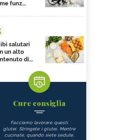
me funz...
3
ibi salutari
n un alto
ntenuto di...
Cure consiglia
Facciamo lavorare questi
glutei. Stringete i glutei. Mentre
cucinate, quando siete sedute,