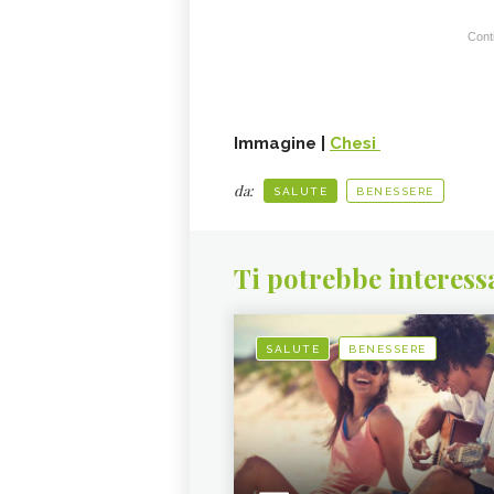
Conti
Immagine |
Chesi
da:
SALUTE
BENESSERE
Ti potrebbe interess
SALUTE
BENESSERE