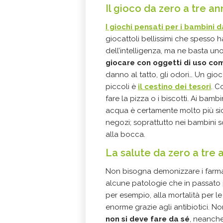
Il gioco da zero a tre an
I giochi pensati per i bambini 
giocattoli bellissimi che spesso 
dell’intelligenza, ma ne basta uno
giocare con oggetti di uso c
danno al tatto, gli odori… Un gio
piccoli è
il cestino dei tesori
. C
fare la pizza o i biscotti. Ai bam
acqua è certamente molto più si
negozi; soprattutto nei bambini s
alla bocca.
La salute da zero a tre 
Non bisogna demonizzare i farmac
alcune patologie che in passato p
per esempio, alla mortalità per le
enorme grazie agli antibiotici. 
non si deve fare da sé
, neanche