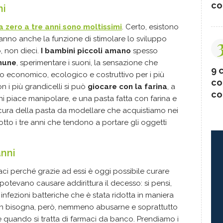
co
ni
da zero a tre anni sono moltissimi
. Certo, esistono
hanno anche la funzione di stimolare lo sviluppo
, non dieci.
I bambini piccoli amano
spesso
omune
, sperimentare i suoni, la sensazione che
9 c
co economico, ecologico e costruttivo per i più
co
on i più grandicelli si può
giocare con la farina
, a
co
bini piace manipolare, e una pasta fatta con farina e
cura della pasta da modellare che acquistiamo nei
otto i tre anni che tendono a portare gli oggetti
anni
i perché grazie ad essi è oggi possibile curare
otevano causare addirittura il decesso: si pensi,
 infezioni batteriche che è stata ridotta in maniera
Non bisogna, però, nemmeno abusarne e soprattutto
 quando si tratta di farmaci da banco. Prendiamo i