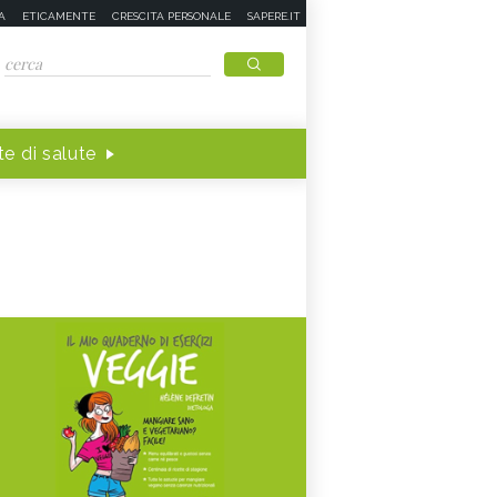
A
ETICAMENTE
CRESCITA PERSONALE
SAPERE.IT
e di salute