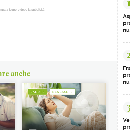
nua a leggere dopo la pubblicità
As
pr
nut
Fr
are anche
pr
nut
SALUTE
BENESSERE
Ve
pr