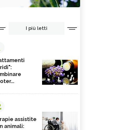
I più letti
1
attamenti
ridi":
mbinare
ioter...
2
rapie assistite
n animali: