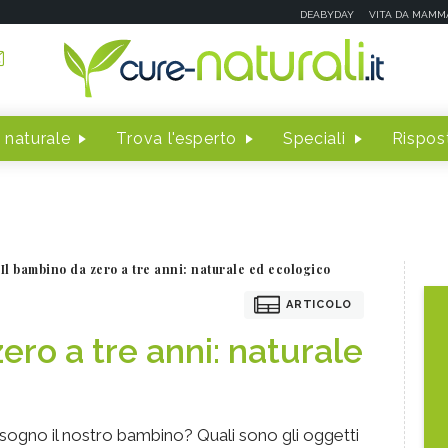
DEABYDAY
VITA DA MAMM
 naturale
Trova l'esperto
Speciali
Rispost
Il bambino da zero a tre anni: naturale ed ecologico
ARTICOLO
ero a tre anni: naturale
bisogno il nostro bambino? Quali sono gli oggetti