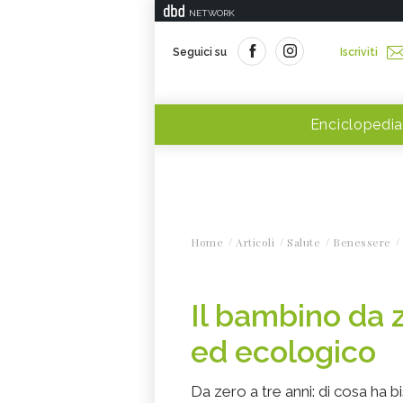
NETWORK
Seguici su
Iscriviti
Enciclopedia
Home
Articoli
Salute
Benessere
Il bambino da z
ed ecologico
Da zero a tre anni: di cosa ha 