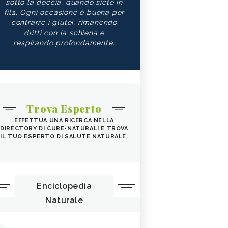
sotto la doccia, quando siete in
fila. Ogni occasione è buona per
contrarre i glutei, rimanendo
dritti con la schiena e
respirando profondamente.
Trova Esperto
EFFETTUA UNA RICERCA NELLA
DIRECTORY DI CURE-NATURALI E TROVA
IL TUO ESPERTO DI SALUTE NATURALE.
Enciclopedia
Naturale