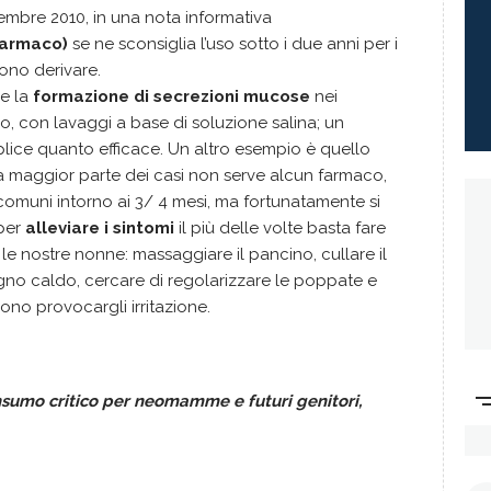
embre 2010, in una nota informativa
 farmaco)
se ne sconsiglia l’uso sotto i due anni per i
sono derivare.
re la
formazione di secrezioni mucose
nei
so, con lavaggi a base di soluzione salina; un
lice quanto efficace. Un altro esempio è quello
lla maggior parte dei casi non serve alcun farmaco,
omuni intorno ai 3/ 4 mesi, ma fortunatamente si
 per
alleviare i sintomi
il più delle volte basta fare
le nostre nonne: massaggiare il pancino, cullare il
bagno caldo, cercare di regolarizzare le poppate e
sono provocargli irritazione.
nsumo critico per neomamme e futuri genitori,