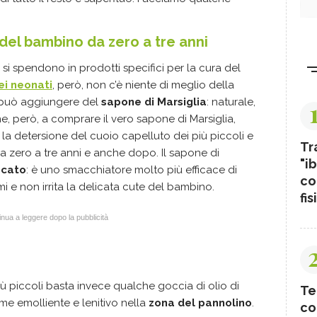
del bambino da zero a tre anni
 si spendono in prodotti specifici per la cura del
ei neonati
, però, non c’è niente di meglio della
i può aggiungere del
sapone di Marsiglia
: naturale,
, però, a comprare il vero sapone di Marsiglia,
a detersione del cuoio capelluto dei più piccoli e
Tr
 da zero a tre anni e anche dopo. Il sapone di
"ib
cato
: è uno smacchiatore molto più efficace di
co
mi e non irrita la delicata cute del bambino.
fis
nua a leggere dopo la pubblicità
più piccoli basta invece qualche goccia di olio di
Te
e emolliente e lenitivo nella
zona del pannolino
.
co