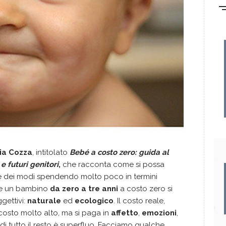
ia Cozza
, intitolato
Bebé a costo zero: guida al
 futuri genitori
,
che racconta come si possa
e dei modi spendendo molto poco in termini
ere un bambino
da zero a tre anni
a costo zero si
gettivi:
naturale
ed
ecologico
. Il costo reale,
costo molto alto, ma si paga in
affetto
,
emozioni
,
 di tutto il resto è superfluo. Facciamo qualche