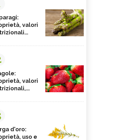
1
paragi:
oprietà, valori
rizionali...
2
agole:
oprietà, valori
rizionali,...
3
rga d'oro:
oprietà, uso e