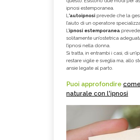
questo.
Esistono due modi per as
ipnosi estemporanea.
L
’autoipnosi
prevede che la gest
l’aiuto di un operatore specializ
L’
ipnosi estemporanea
prevede,
solitamente un’ostetrica adeguat
l’ipnosi nella donna.
Si tratta, in entrambi i casi, di u
restare vigile e sveglia ma, allo s
ansie legate al parto.
Puoi approfondire
come 
naturale con l'ipnosi