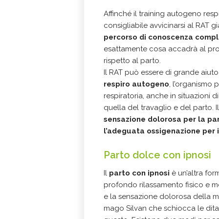
Affinché il training autogeno resp
consigliabile avvicinarsi al RAT 
percorso di conoscenza comp
esattamente cosa accadrà al prop
rispetto al parto.
Il RAT può essere di grande aiut
respiro autogeno
, l’organismo 
respiratoria, anche in situazioni 
quella del travaglio e del parto. 
sensazione dolorosa per la pa
l’adeguata ossigenazione per 
Parto dolce con ipnosi
Il
parto con ipnosi
è un’altra form
profondo rilassamento fisico e me
e la sensazione dolorosa della m
mago Silvan che schiocca le dita