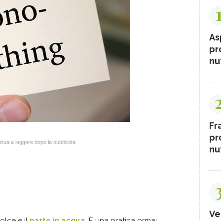
As
pr
nut
Fr
pr
nua a leggere dopo la pubblicità
nut
Ve
olce è il
parto in acqua
. È una pratica ormai