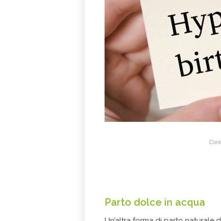
Conti
Parto dolce in acqua
Un’altra forma di parto naturale d