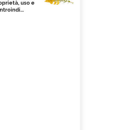
oprietà, uso e
ntroindi...