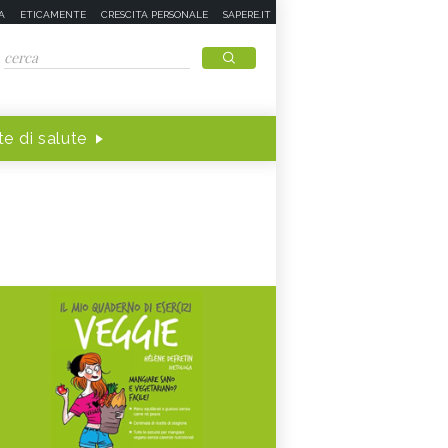
A
ETICAMENTE
CRESCITA PERSONALE
SAPERE.IT
e di salute