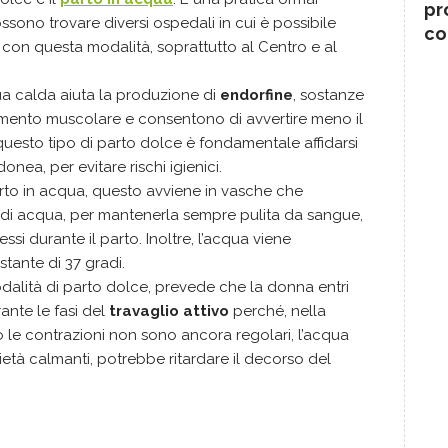
pr
ossono trovare diversi ospedali in cui è possibile
co
 con questa modalità, soprattutto al Centro e al
a calda aiuta la produzione di
endorfine
, sostanze
samento muscolare e consentono di avvertire meno il
 questo tipo di parto dolce è fondamentale affidarsi
onea, per evitare rischi igienici.
parto in acqua, questo avviene in vasche che
 di acqua, per mantenerla sempre pulita da sangue,
ssi durante il parto. Inoltre, l’acqua viene
ante di 37 gradi.
odalità di parto dolce, prevede che la donna entri
ante le fasi del
travaglio attivo
perché, nella
 le contrazioni non sono ancora regolari, l’acqua
rietà calmanti, potrebbe ritardare il decorso del