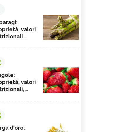
1
paragi:
oprietà, valori
rizionali...
2
agole:
oprietà, valori
rizionali,...
3
rga d'oro: