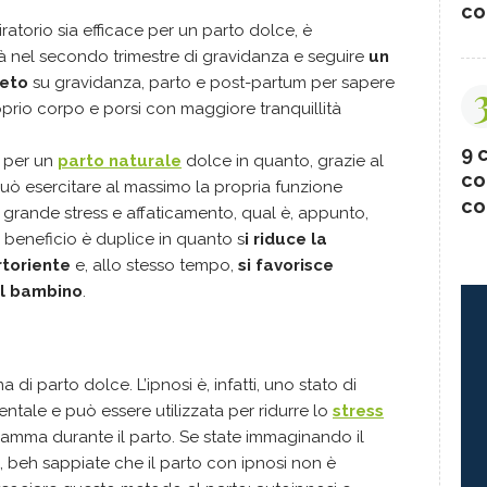
co
iratorio sia efficace per un parto dolce, è
già nel secondo trimestre di gravidanza e seguire
un
leto
su gravidanza, parto e post-partum per sapere
rio corpo e porsi con maggiore tranquillità
9 c
o per un
parto naturale
dolce in quanto, grazie al
co
può esercitare al massimo la propria funzione
co
di grande stress e affaticamento, qual è, appunto,
Il beneficio è duplice in quanto s
i riduce la
rtoriente
e, allo stesso tempo,
si favorisce
il bambino
.
a di parto dolce. L’ipnosi è, infatti, uno stato di
ntale e può essere utilizzata per ridurre lo
stress
amma durante il parto. Se state immaginando il
, beh sappiate che il parto con ipnosi non è