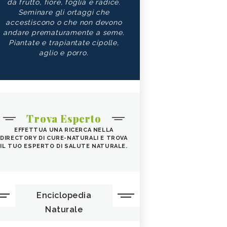
da frutto, fiore, foglia e radice.
Seminare gli ortaggi che
accestiscono o che non devono
andare prematuramente a seme.
Piantate e trapiantate cipolle,
aglio e porro.
Trova Esperto
EFFETTUA UNA RICERCA NELLA
DIRECTORY DI CURE-NATURALI E TROVA
IL TUO ESPERTO DI SALUTE NATURALE.
Enciclopedia
Naturale