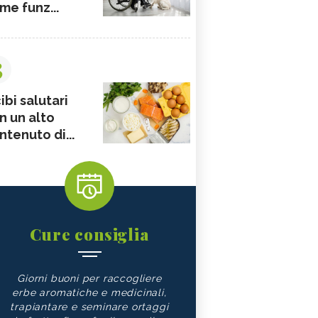
me funz...
3
ibi salutari
n un alto
ntenuto di...
Cure consiglia
Giorni buoni per raccogliere
erbe aromatiche e medicinali,
trapiantare e seminare ortaggi