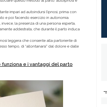
sociare questo metodo al parto: autoipnosi e
ante impari ad autoindursi l’ipnosi, prima con
zato e poi facendo esercizio in autonomia.
 invece, la presenza di una persona esperta,
amente addestrata, che durante il parto induca
n’ipnosi leggera che consente alla partoriente di
tesso tempo, di “allontanarsi” dal dolore e dalle
funziona e i vantaggi del parto