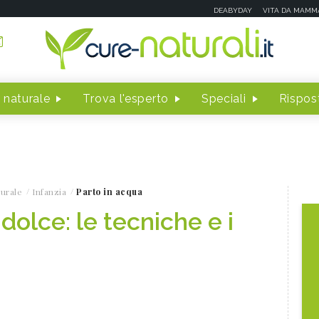
DEABYDAY
VITA DA MAMM
 naturale
Trova l'esperto
Speciali
Rispost
turale
Infanzia
Parto in acqua
dolce: le tecniche e i