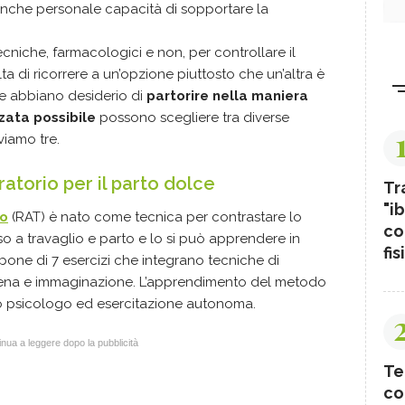
 anche personale capacità di sopportare la
ecniche, farmacologici e non, per controllare il
ta di ricorrere a un’opzione piuttosto che un’altra è
e abbiano desiderio di
partorire nella maniera
zata possibile
possono scegliere tra diverse
viamo tre.
atorio per il parto dolce
Tr
"ib
io
(RAT) è nato come tecnica per contrastare lo
co
so a travaglio e parto e lo si può apprendere in
fis
pone di 7 esercizi che integrano tecniche di
gena e immaginazione. L’apprendimento del metodo
o psicologo ed esercitazione autonoma.
nua a leggere dopo la pubblicità
Te
co