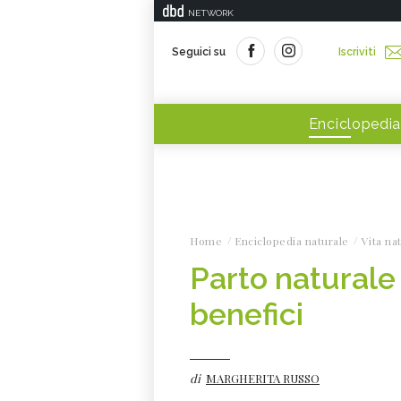
NETWORK
Seguici su
Iscriviti
Enciclopedia
Home
Enciclopedia naturale
Vita na
Parto naturale 
benefici
di
MARGHERITA RUSSO