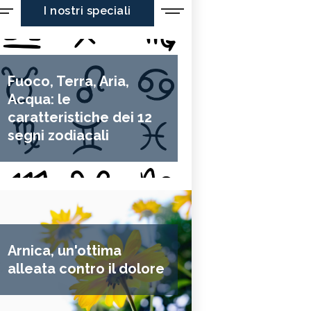
I nostri speciali
Fuoco, Terra, Aria,
Acqua: le
caratteristiche dei 12
segni zodiacali
Arnica, un'ottima
alleata contro il dolore