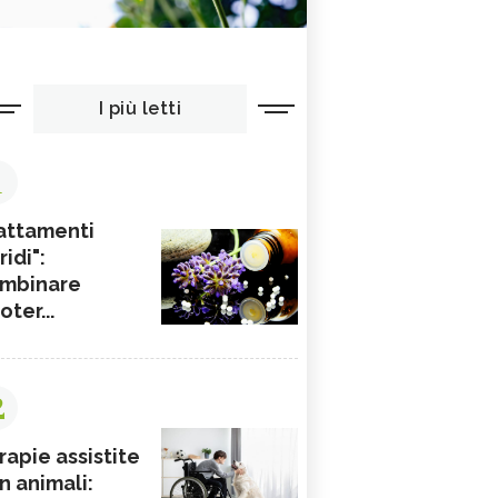
I più letti
1
attamenti
ridi":
mbinare
ioter...
2
rapie assistite
n animali: