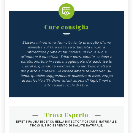
Cure consiglia
Stasera minestrone. Non c'è niente di meglio di una
minestra sul fare della sera, lasciata un po' a
raffreddare prima di far cadere un filo d'olio e
affondare il cucchiaio. Tritate porri, cipolle, sedano e
patate. Mettete in acqua, aggiungete del dado (se lo
usate) e, quando le verdure sono morbide, mettete
nel piatto e condite. Se invece amate le variazioni sul
tema, qualche suggerimento: minestra di miso, zuppa
di lenticchie all'indiana (dhal), zuppa di fagioli neri o
altri legumi ricchi di fibre.
Trova Esperto
EFFETTUA UNA RICERCA NELLA DIRECTORY DI CURE-NATURALI E
TROVA IL TUO ESPERTO DI SALUTE NATURALE.