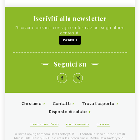
Iscriviti alla newsletter
Riceverai preziosi consigli e informazioni sugli ultimi
contenuti
ISCRIVITI
Seguici su
Chi siamo
Contatti
Trova l'esperto
Risposte di salute
CONDIZIONI D'USO
POLICY PRIVACY
COOKIES
© 2026 Copyright Media Data Factory S.R.L. - I contenuti sono di proprietà di
Media Data Factory S.R.L, è vietata la riproduzione. Media Data Factory S.R.L.