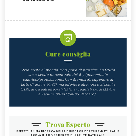
Cure consiglia
"Non esiste al mondo cibo privo di proteine. La frutta
sta a livello percentuale del 6,7 (percentuale
calorico/proteica American Standard), superiore al
latte di donna (5,9%), ma inferiore alle noci e ai semini
(11%), ai cereali integrali (13%) ai vegetali crudi (22%) e
ai legumi (28%)." (Valdo Vaccaro)
Trova Esperto
EFFETTUA UNA RICERCA NELLA DIRECTORY DI CURE-NATURALI E
TROVA IL TUO ESPERTO DI SALUTE NATURALE.