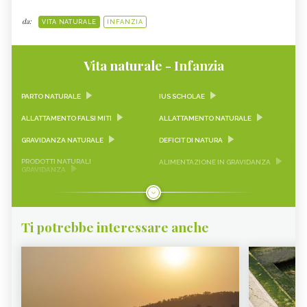
da:
VITA NATURALE
INFANZIA
Vita naturale - Infanzia
PARTO NATURALE
IUS SCHOLAE
ALLATTAMENTO FALSI MITI
ALLATTAMENTO NATURALE
GRAVIDANZA NATURALE
DEFICIT DI NATURA
PRODOTTI NATURALI
ALIMENTAZIONE IN GRAVIDANZA
GRAVIDANZA
ALIMENTAZIONE PER
SONNO BAMBINI
ALLATTAMENTO
CRESCITA BAMBINI
SVEZZAMENTO
Ti potrebbe interessare anche
BAMBINO NATURALE
PARTO IN ACQUA
STITICHEZZA BAMBINI
PRODOTTI NATURALI PER BAMBINI
MERENDE NATURALI
INTEGRATORI IN GRAVIDANZA