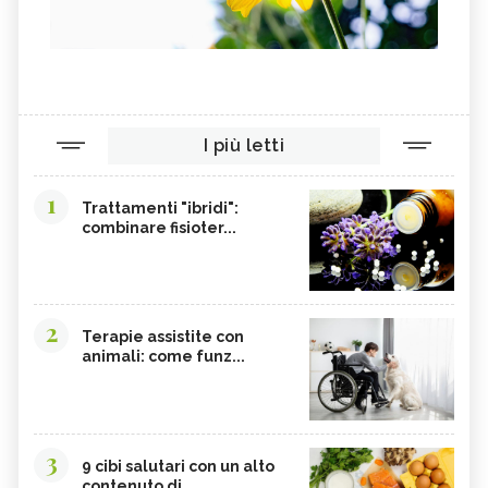
I più letti
1
Trattamenti "ibridi":
combinare fisioter...
2
Terapie assistite con
animali: come funz...
3
9 cibi salutari con un alto
contenuto di...