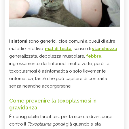
I
sintomi
sono generici, cioè comuni a quelli di altre
malattie infettive:
mal di testa
, senso di
stanchezza
generalizzata, debolezza muscolare,
febbre
,
ingrossamento dei linfonodi; molte volte, però, la
toxoplasmosi è asintomatica o solo lievemente
sintomatica, tant’è che può capitare di contrarla
senza neanche accorgersene.
Come prevenire la toxoplasmosi in
gravidanza
È consigliabile fare il test per la ricerca di anticorpi
contro il
Toxoplasma gondii
già quando si sta