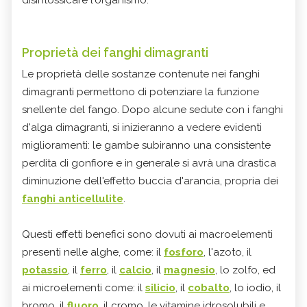
Proprietà dei fanghi dimagranti
Le proprietà delle sostanze contenute nei fanghi
dimagranti permettono di potenziare la funzione
snellente del fango. Dopo alcune sedute con i fanghi
d'alga dimagranti, si inizieranno a vedere evidenti
miglioramenti: le gambe subiranno una consistente
perdita di gonfiore e in generale si avrà una drastica
diminuzione dell'effetto buccia d'arancia, propria dei
fanghi anticellulite
.
Questi effetti benefici sono dovuti ai macroelementi
presenti nelle alghe, come: il
fosforo
, l'azoto, il
potassio
, il
ferro
, il
calcio
, il
magnesio
, lo zolfo, ed
ai microelementi come: il
silicio
, il
cobalto
, lo iodio, il
bromo, il
fluoro
, il cromo, le vitamine idrosolubili e