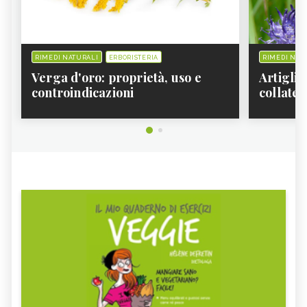
RIMEDI NATURALI
ERBORISTERIA
RIMEDI NAT
Verga d'oro: proprietà, uso e
Artiglio
controindicazioni
collater