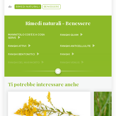
da:
RIMEDI NATURALI
BENESSERE
Rimedi naturali - Benessere
MANNITOLO COS'È E A COSA
FANGHI GUAM
SERVE
FANGHI ATTIVI
FANGHI ANTICELLULITE
FANGHI BENTONITICI
FANGHI
FANGHI DEL MAR MORTO
FANGHI VENUS
FANGHI GEOMAR
FANGHI DRENANTI
Ti potrebbe interessare anche