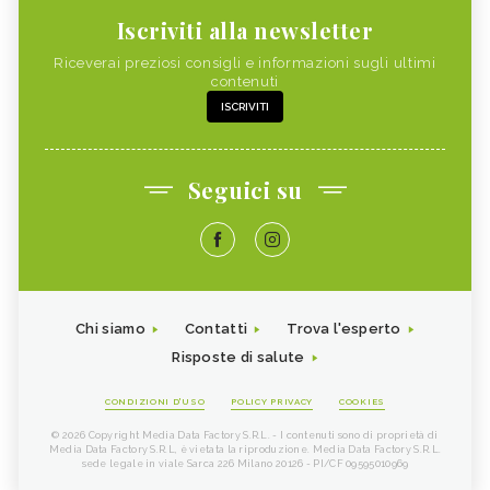
Iscriviti alla newsletter
Riceverai preziosi consigli e informazioni sugli ultimi
contenuti
ISCRIVITI
Seguici su
Chi siamo
Contatti
Trova l'esperto
Risposte di salute
CONDIZIONI D'USO
POLICY PRIVACY
COOKIES
© 2026 Copyright Media Data Factory S.R.L. - I contenuti sono di proprietà di
Media Data Factory S.R.L, è vietata la riproduzione. Media Data Factory S.R.L.
sede legale in viale Sarca 226 Milano 20126 - PI/CF 09595010969