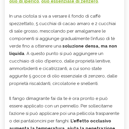
olio di iperico
,
olio essenziale di zenzero
.
In una ciotola si va a versare il fondo di caffè
spezzettato, 5 cucchiai di cacao amaro e 2 cucchiai
di sale grosso, mescolando per amalgamare le
componenti si aggiunge gradualmente l’infuso di tè
verde fino a ottenere una
soluzione densa, ma non
liquida
. A questo punto si può aggiungere un
cucchiaio di olio d’iperico, dalle proprietà lenitive,
ammorbidenti e cicatrizzanti, a cui sono state
aggiunte 5 gocce di olio essenziale di zenzero, dalle
proprietà riscaldanti, circolatorie e snellenti.
Il fango dimagrante fai da te è ora pronto e può
essere applicato con un pennello. Per sollecitarne
l’azione si può applicare poi una pellicola trasparente
o dei pantaloncini per fanghi.
L’effetto occlusivo
aumenta la temperatura, aiuta la penetrazione