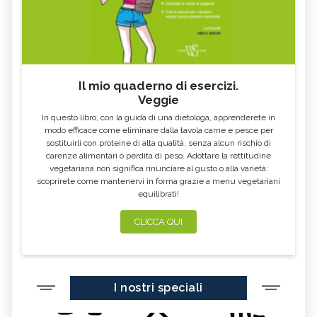
Il mio quaderno di esercizi.
Veggie
In questo libro, con la guida di una dietologa, apprenderete in
modo efficace come eliminare dalla tavola carne e pesce per
sostituirli con proteine di alta qualità, senza alcun rischio di
carenze alimentari o perdita di peso. Adottare la rettitudine
vegetariana non significa rinunciare al gusto o alla varietà:
scoprirete come mantenervi in forma grazie a menu vegetariani
equilibrati!
CLICCA QUI
I nostri speciali