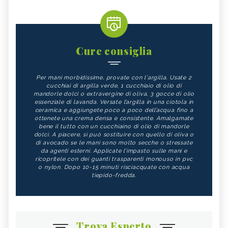
Cure consiglia
Per mani morbidissime, provate con l'argilla. Usate 2
cucchiai di argilla verde, 1 cucchiaio di olio di
mandorle dolci o extravergine di oliva, 3 gocce di olio
essenziale di lavanda. Versate l’argilla in una ciotola in
ceramica e aggiungete poco a poco dell’acqua fino a
ottenete una crema densa e consistente. Amalgamate
bene il tutto con un cucchiaino di olio di mandorle
dolci. A piacere, si può sostituire con quello di oliva o
di avocado se le mani sono molto secche o stressate
da agenti esterni. Applicate l’impasto sulle mani e
ricopritele con dei guanti trasparenti monouso in pvc
o nylon. Dopo 10-15 minuti risciacquate con acqua
tiepido-fredda.
Trova Esperto