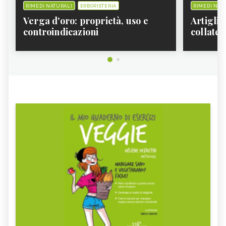
RIMEDI NATURALI
ERBORISTERIA
RIMEDI NAT
Verga d'oro: proprietà, uso e
Artiglio
controindicazioni
collater