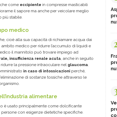
 anche come
eccipiente
in compresse masticabili
As
liorarne il sapore ma anche per veicolare meglio
pr
o più stabile.
nut
ampo medico
he, cioè alla sua capacità di richiamare acqua dai
in ambito medico per ridurre l’accumulo di liquidi e
edico il mannitolo può trovare impiego ad
Fr
le, insufficienza renale acuta
, anche in seguito
pr
r ridurre la pressione intraoculare nel
glaucoma
.
nut
somministrato
in caso di intossicazioni
perché,
’eliminazione di sostanze tossiche attraverso le
l’organismo.
ell’industria alimentare
Ve
olo è usato principalmente come dolcificante
pr
 a persone con esigenze dietetiche specifiche.
co