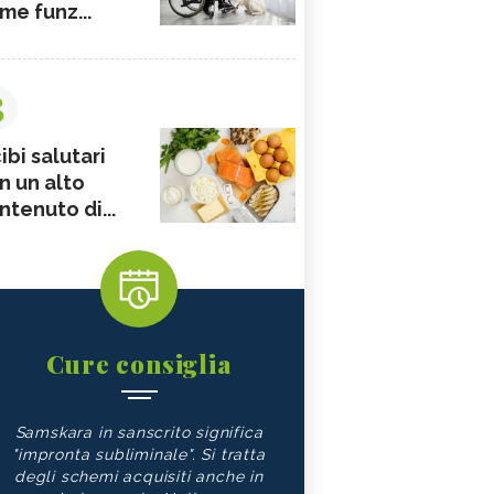
me funz...
3
ibi salutari
n un alto
ntenuto di...
Cure consiglia
Samskara in sanscrito significa
"impronta subliminale". Si tratta
degli schemi acquisiti anche in