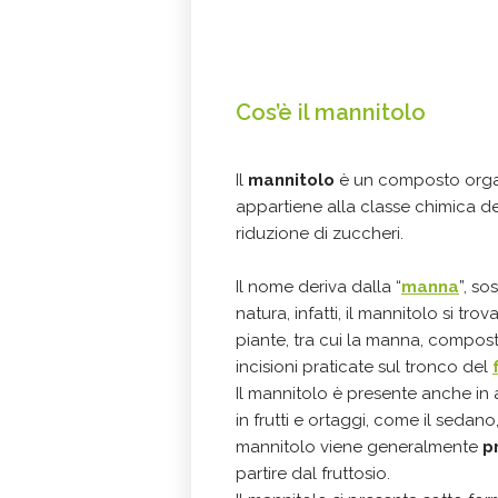
Cos’è il mannitolo
Il
mannitolo
è un composto organ
appartiene alla classe chimica dei
riduzione di zuccheri.
Il nome deriva dalla “
manna
”, so
natura, infatti, il mannitolo si tr
piante, tra cui la manna, compo
incisioni praticate sul tronco del
Il mannitolo è presente anche in 
in frutti e ortaggi, come il sedano, l
mannitolo viene generalmente
p
partire dal fruttosio.