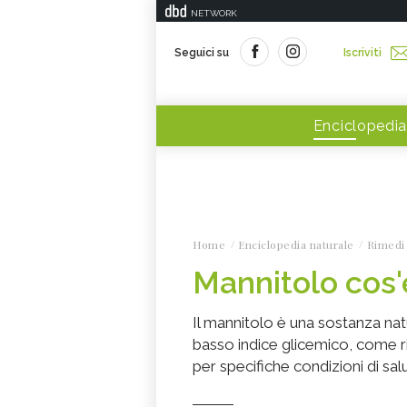
NETWORK
Seguici su
Iscriviti
Enciclopedia
Home
Enciclopedia naturale
Rimedi 
Mannitolo cos'
Il mannitolo è una sostanza nat
basso indice glicemico, come r
per specifiche condizioni di sal