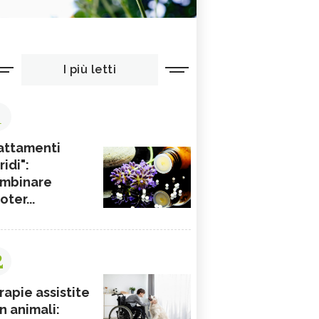
I più letti
1
attamenti
ridi":
mbinare
ioter...
2
rapie assistite
n animali: