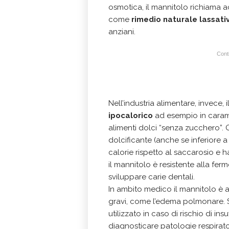
osmotica, il mannitolo richiama ac
come
rimedio naturale lassati
anziani.
Conti
Nell’industria alimentare, invece,
ipocalorico
ad esempio in caram
alimenti dolci “senza zucchero”. 
dolcificante (anche se inferiore
calorie rispetto al saccarosio e h
il mannitolo è resistente alla ferm
sviluppare carie dentali.
In ambito medico il mannitolo è 
gravi, come l’edema polmonare. 
utilizzato in caso di rischio di in
diagnosticare patologie respirato