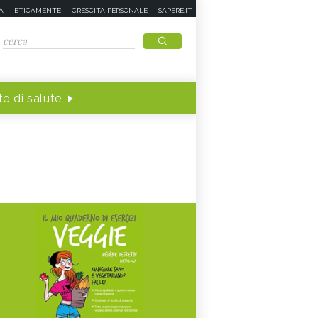
A
ETICAMENTE
CRESCITA PERSONALE
SAPERE.IT
e di salute