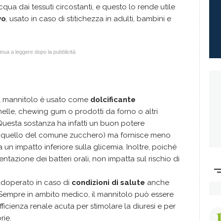
qua dai tessuti circostanti, e questo lo rende utile
vo
, usato in caso di stitichezza in adulti, bambini e
nua a leggere dopo la pubblicità
 il mannitolo è usato come
dolcificante
elle, chewing gum o prodotti da forno o altri
Questa sostanza ha infatti un buon potere
 a quello del comune zucchero) ma fornisce meno
a un impatto inferiore sulla glicemia. Inoltre, poiché
entazione dei batteri orali, non impatta sul rischio di
adoperato in caso di
condizioni di salute
anche
Sempre in ambito medico, il mannitolo può essere
sufficienza renale acuta per stimolare la diuresi e per
rie.