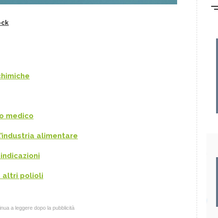
ock
chimiche
po medico
l’industria alimentare
oindicazioni
altri polioli
nua a leggere dopo la pubblicità