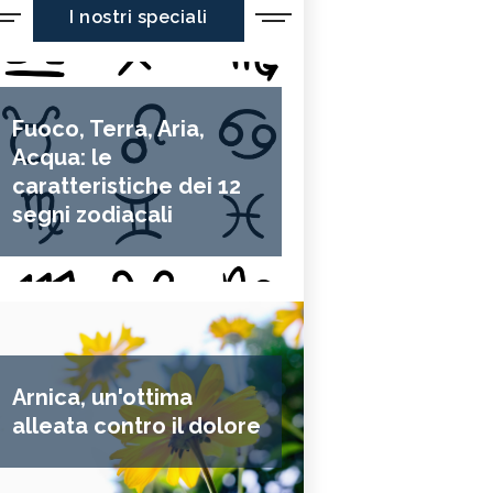
I nostri speciali
Fuoco, Terra, Aria,
Acqua: le
caratteristiche dei 12
segni zodiacali
Arnica, un'ottima
alleata contro il dolore