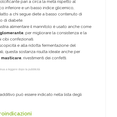
olcificante pari a circa la metà rispetto al
o inferiore e un basso indice glicemico,
datto a chi segue diete a basso contenuto di
o di diabete.
ndustria alimentare il mannitolo è usato anche come
agglomerante
, per migliorare la consistenza e la
i cibi confezionati.
oscopicità e alla ridotta fermentazione del
ali, questa sostanza risulta ideale anche per
 masticare
, rivestimenti dei confetti.
nua a leggere dopo la pubblicità
additivo può essere indicato nella lista degli
troindicazioni