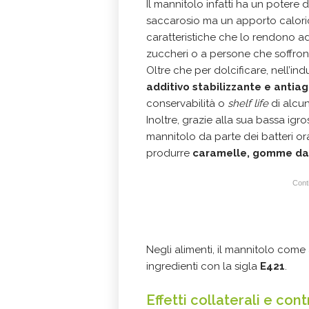
Il mannitolo infatti ha un potere d
saccarosio ma un apporto caloric
caratteristiche che lo rendono a
zuccheri o a persone che soffron
Oltre che per dolcificare, nell’i
additivo stabilizzante e anti
conservabilità o
shelf life
di alcun
Inoltre, grazie alla sua bassa igr
mannitolo da parte dei batteri or
produrre
caramelle, gomme da
Conti
Negli alimenti, il mannitolo come 
ingredienti con la sigla
E421
.
Effetti collaterali e con