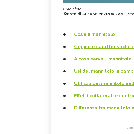
Credit foto
©Foto di ALEKSEIBEZRUKOV su iSt
Cos’è il mannitolo
Origine e caratteristiche 
A cosa serve il mannitolo
Usi del mannitolo in cam
Utilizzo del mannitolo nel
Effetti collaterali e contr
Differenza tra mannitolo e 
Conti