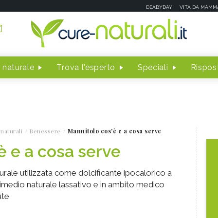
DEABYDAY
VITA DA MAMM
 naturale
Trova l'esperto
Speciali
Rispost
naturali
Benessere
Mannitolo cos'è e a cosa serve
è e a cosa serve
urale utilizzata come dolcificante ipocalorico a
imedio naturale lassativo e in ambito medico
ute