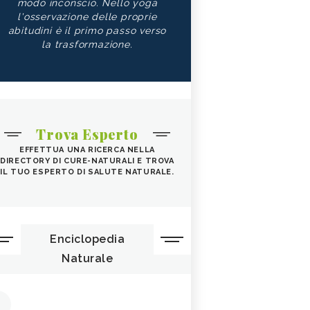
modo inconscio. Nello yoga
l'osservazione delle proprie
abitudini è il primo passo verso
la trasformazione.
Trova Esperto
EFFETTUA UNA RICERCA NELLA
DIRECTORY DI CURE-NATURALI E TROVA
IL TUO ESPERTO DI SALUTE NATURALE.
Enciclopedia
Naturale
1