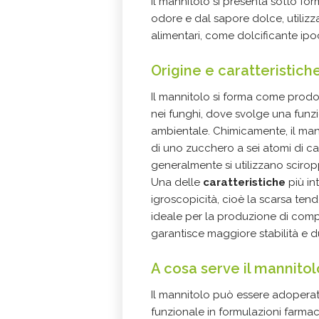
Il mannitolo si presenta sotto for
odore e dal sapore dolce, utilizza
alimentari, come dolcificante ip
Origine e caratteristic
Il mannitolo si forma come prodo
nei funghi, dove svolge una funzi
ambientale. Chimicamente, il man
di uno zucchero a sei atomi di c
generalmente si utilizzano scirop
Una delle
caratteristiche
più in
igroscopicità, cioè la scarsa ten
ideale per la produzione di compr
garantisce maggiore stabilità e 
A cosa serve il mannito
Il mannitolo può essere adoperat
funzionale in formulazioni farmac