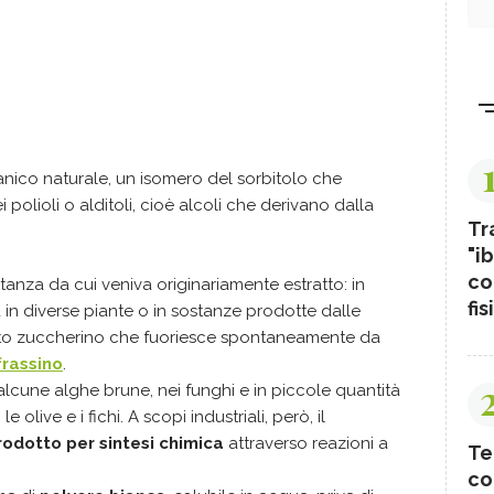
ico naturale, un isomero del sorbitolo che
 polioli o alditoli, cioè alcoli che derivano dalla
Tr
"ib
co
stanza da cui veniva originariamente estratto: in
fis
ova in diverse piante o in sostanze prodotte dalle
sto zuccherino che fuoriesce spontaneamente da
frassino
.
alcune alghe brune, nei funghi e in piccole quantità
e olive e i fichi. A scopi industriali, però, il
rodotto per sintesi chimica
attraverso reazioni a
Te
co