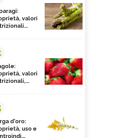
paragi:
oprietà, valori
rizionali...
2
agole:
oprietà, valori
rizionali,...
3
rga d'oro:
oprietà, uso e
ntroindi...