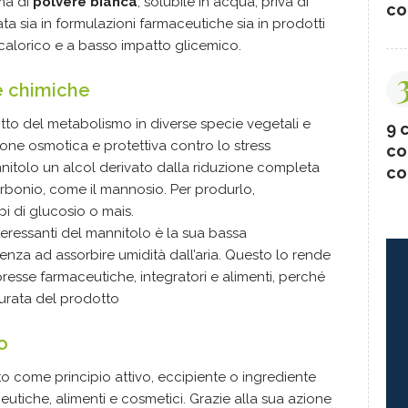
ma di
polvere bianca
, solubile in acqua, priva di
co
ta sia in formulazioni farmaceutiche sia in prodotti
ocalorico e a basso impatto glicemico.
he chimiche
tto del metabolismo in diverse specie vegetali e
9 c
one osmotica e protettiva contro lo stress
co
nitolo un alcol derivato dalla riduzione completa
co
arbonio, come il mannosio. Per produrlo,
pi di glucosio o mais.
teressanti del mannitolo è la sua bassa
denza ad assorbire umidità dall’aria. Questo lo rende
esse farmaceutiche, integratori e alimenti, perché
durata del prodotto
lo
o come principio attivo, eccipiente o ingrediente
eutiche, alimenti e cosmetici. Grazie alla sua azione