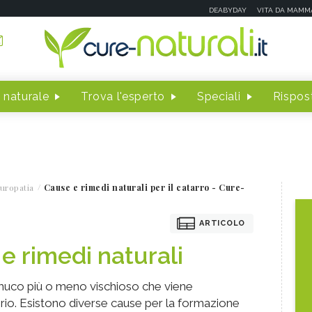
DEABYDAY
VITA DA MAMM
 naturale
Trova l'esperto
Speciali
Rispost
uropatia
Cause e rimedi naturali per il catarro - Cure-
ARTICOLO
e rimedi naturali
 muco più o meno vischioso che viene
orio. Esistono diverse cause per la formazione