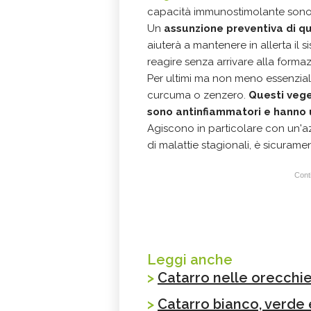
capacità immunostimolante sono 
Un
assunzione preventiva di q
aiuterà a mantenere in allerta il 
reagire senza arrivare alla formaz
Per ultimi ma non meno essenziali
curcuma o zenzero.
Questi vege
sono antinfiammatori e hanno 
Agiscono in particolare con un'az
di malattie stagionali, è sicuramen
Conti
Leggi anche
>
Catarro nelle orecchie
>
Catarro bianco, verde