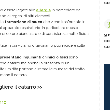
co
o essere legate alle
allergie
in particolare da
ad allergeni di altri elementi.
lla
formazione di muco
che viene trasformato in
l apparato respiratorio. In particolare questa
o di colore biancastro e di consistenza molto fluida
9 c
co
tale in cui viviamo o lavoriamo può incidere sulla
co
 presentano inquinanti chimici o fisici
sono
 avere catarro ma anche la presenza di un
a umidità portano a irritare le mucose del tratto
mano il catarro.
iere il catarro >>
rro