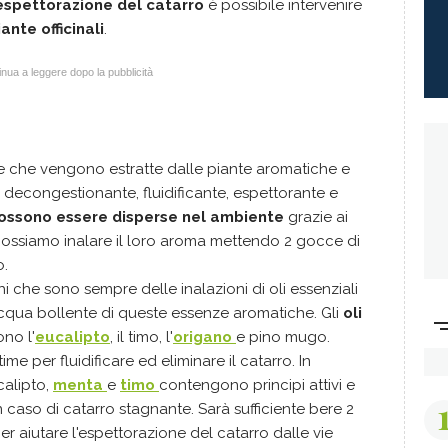
l'espettorazione del catarro
è possibile intervenire
ante officinali
.
nua a leggere dopo la pubblicità
 che vengono estratte dalle piante aromatiche e
decongestionante, fluidificante, espettorante e
ssono essere disperse nel ambiente
grazie ai
e possiamo inalare il loro aroma mettendo 2 gocce di
o.
i che sono sempre delle inalazioni di oli essenziali
acqua bollente di queste essenze aromatiche. Gli
oli
no l'
eucalipto
, il timo, l'
origano
e pino mugo.
ime per fluidificare ed eliminare il catarro. In
calipto,
menta
e
timo
contengono principi attivi e
in caso di catarro stagnante. Sarà sufficiente bere 2
er aiutare l'espettorazione del catarro dalle vie