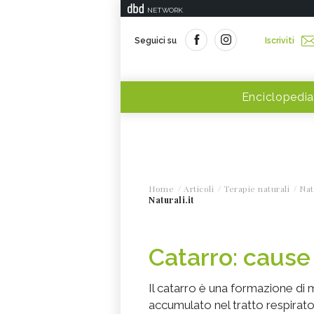
NETWORK
Seguici su
Iscriviti
Enciclopedia
Home
Articoli
Terapie naturali
Nat
Naturali.it
Catarro: cause 
Il catarro è una formazione di
accumulato nel tratto respirat