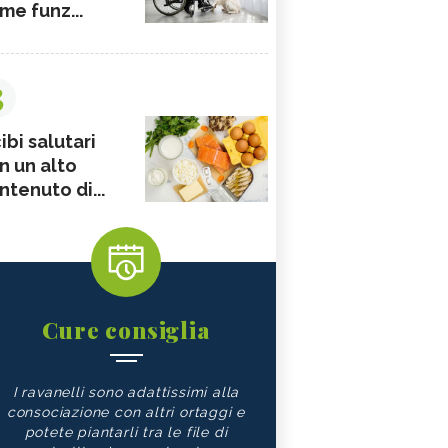
me funz...
3
ibi salutari
n un alto
ntenuto di...
Cure consiglia
I ravanelli sono adattissimi alla
consociazione con altri ortaggi e
potete piantarli tra le file di