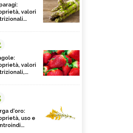
paragi:
oprietà, valori
rizionali...
2
agole:
oprietà, valori
rizionali,...
3
rga d'oro:
oprietà, uso e
ntroindi...