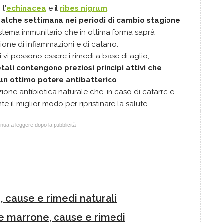
l'
echinacea
e il
ribes nigrum
.
ualche settimana nei periodi di cambio stagione
sistema immunitario che in ottima forma saprà
ione di infiammazioni e di catarro.
 vi possono essere i rimedi a base di aglio,
tali contengono preziosi principi attivi che
un ottimo potere antibatterico
.
ione antibiotica naturale che, in caso di catarro e
te il miglior modo per ripristinare la salute.
nua a leggere dopo la pubblicità
, cause e rimedi naturali
 e marrone, cause e rimedi