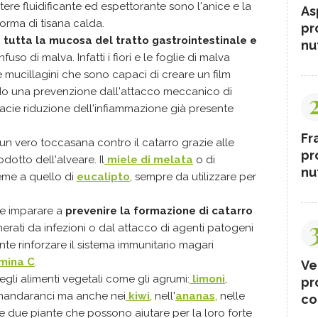
ere fluidificante ed espettorante sono l'anice e la
As
forma di tisana calda.
pr
 tutta la mucosa del tratto gastrointestinale e
nut
fuso di malva. Infatti i fiori e le foglie di malva
e mucillagini che sono capaci di creare un film
do una prevenzione dall'attacco meccanico di
cacie riduzione dell'infiammazione già presente
Fr
 un vero toccasana contro il catarro grazie alle
pr
dotto dell'alveare. Il
miele di melata
o di
nut
sieme a quello di
eucalipto
, sempre da utilizzare per
le imparare a
prevenire la formazione di catarro
nerati da infezioni o dal attacco di agenti patogeni
nte rinforzare il sistema immunitario magari
amina C
.
Ve
egli alimenti vegetali come gli agrumi:
limoni
,
pr
 mandaranci ma anche nei
kiwi
, nell'
ananas
, nelle
co
tre due piante che possono aiutare per la loro forte