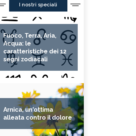
I nostri speciali
Fuoco, Terra, Aria,
Acqua: le
caratteristiche dei 12
segni zodiacali
Arnica, un'ottima
alleata contro il dolore