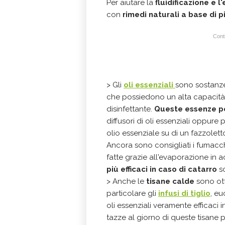
Per aiutare la
fluidificazione e 
con
rimedi naturali a base di pi
Conti
> Gli
oli essenziali
sono sostanze
che possiedono un alta capacità 
disinfettante.
Queste essenze po
diffusori di oli essenziali oppur
olio essenziale su di un fazzolett
Ancora sono consigliati i fumacch
fatte grazie all'evaporazione in 
più efficaci in caso di catarro
so
> Anche le
tisane calde
sono ott
particolare gli
infusi di tiglio
, eu
oli essenziali veramente efficaci 
tazze al giorno di queste tisane p