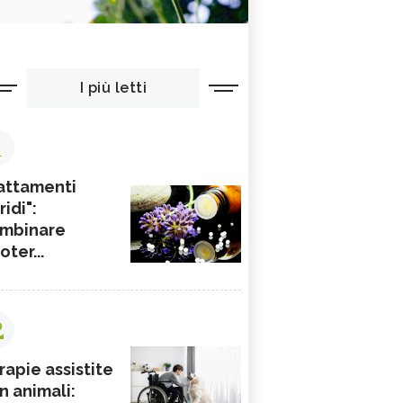
I più letti
1
attamenti
ridi":
mbinare
ioter...
2
rapie assistite
n animali: