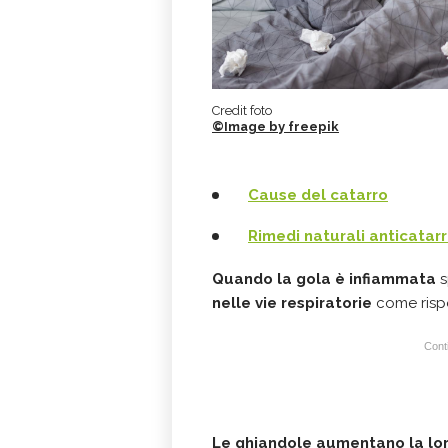
Credit foto
©Image by freepik
Cause del catarro
Rimedi naturali anticatar
Quando la gola è infiammata
s
nelle vie respiratorie
come rispo
Conti
Le ghiandole aumentano la lo