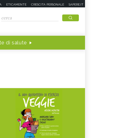
A
ETICAMENTE
CRESCITA PERSONALE
SAPERE.IT
e di salute