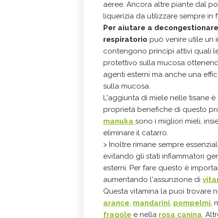
aeree. Ancora altre piante dal pot
liquerizia da utilizzare sempre in 
Per aiutare a decongestionare
respiratorio
può venire utile un in
contengono principi attivi quali l
protettivo sulla mucosa ottenen
agenti esterni ma anche una effi
sulla mucosa.
L'aggiunta di miele nelle tisane è
proprietà benefiche di questo pro
manuka
sono i migliori mieli, in
eliminare il catarro.
> Inoltre rimane sempre essenzia
evitando gli stati infiammatori ge
esterni. Per fare questo è importa
aumentando l'assunzione di
vit
Questa vitamina la puoi trovare n
arance
,
mandarini
,
pompelmi
,
fragole
e nella
rosa canina
. Al