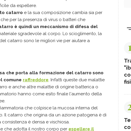
icile da espellere.
to catarro
e la sua composizione cambia sia per
 che per la presenza di virus o batteri che
tarro è quindi un meccanismo di difesa del
ateriale sgradevole al corpo. Lo scioglimento, la
del catarro sono le migliori vie per aiutare a
Tr
"ib
sa che porta alla formazione del catarro sono
co
del comune
raffreddore
. Infatti queste due malattie
fis
ro e anche altre malattie di origine batterica o
mmatorio hanno come esito finale l'aumento della
ee.
infiammatoria che colpisce la mucosa interna del
. Il catarro che origina da un azione patogena è di
Te
a consistenza è densa e vischiosa.
co
e che adotta il nostro corpo per
espellere il