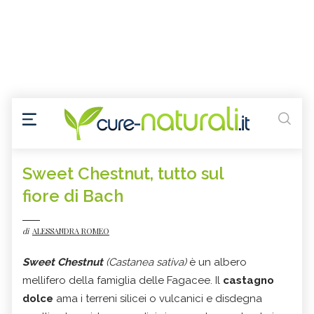
Sweet Chestnut, tutto sul
fiore di Bach
di
ALESSANDRA ROMEO
Sweet Chestnut
(
Castanea sativa
)
è un albero
mellifero della famiglia delle Fagacee. Il
castagno
dolce
ama i terreni silicei o vulcanici e disdegna