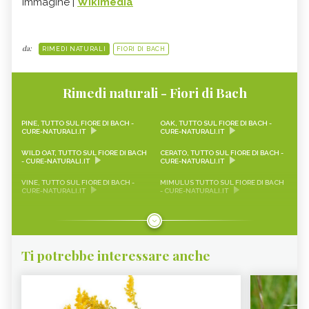
Immagine |
Wikimedia
da:
RIMEDI NATURALI
FIORI DI BACH
Rimedi naturali - Fiori di Bach
PINE, TUTTO SUL FIORE DI BACH -
OAK, TUTTO SUL FIORE DI BACH -
CURE-NATURALI.IT
CURE-NATURALI.IT
WILD OAT, TUTTO SUL FIORE DI BACH
CERATO, TUTTO SUL FIORE DI BACH -
- CURE-NATURALI.IT
CURE-NATURALI.IT
VINE, TUTTO SUL FIORE DI BACH -
MIMULUS TUTTO SUL FIORE DI BACH
CURE-NATURALI.IT
- CURE-NATURALI.IT
CENTAURY: LE PROPRIETÀ DEL FIORE
ASPEN: LE PROPRIETÀ DEL FIORE DI
DI BACH - CURE-NATURALI.IT
BACH - CURE-NATURALI.IT
CLEMATIS: LE PROPRIETÀ DEL FIORE DI
CRAB APPLE
BACH
Ti potrebbe interessare anche
STAR OF BETHLEHEM
HOLLY
WHITE CHESTNUT
CHERRY PLUM