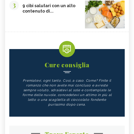
3
9 cibi salutari con un alto
contenuto di...
Cure consiglia
Premiatevi, ogni tanto. Così, a caso. Come? Finite il
romanzo che non avete mai concluso e avreste
sempre voluto, sdraiatevi al sole e contemplate le
forme delle nuvole, concedetevi un attimo in più al
letto o una scaglietta di cioccolato fondente
purissimo dopo cena.