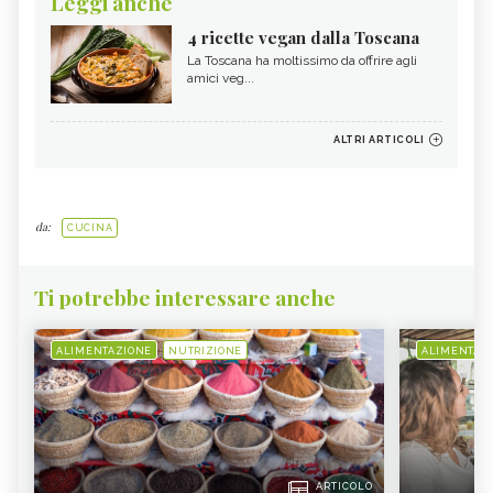
Leggi anche
4 ricette vegan dalla Toscana
La Toscana ha moltissimo da offrire agli
amici veg...
ALTRI ARTICOLI
da:
CUCINA
Ti potrebbe interessare anche
ALIMENTAZIONE
NUTRIZIONE
ALIMENTAZ
ARTICOLO