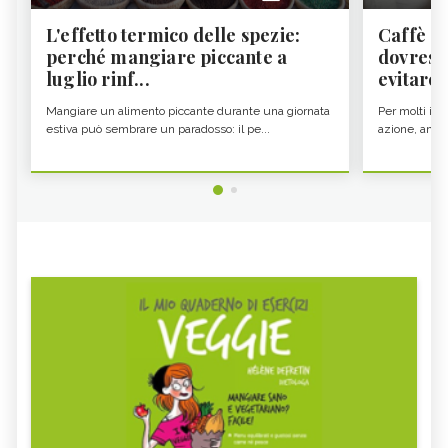
L'effetto termico delle spezie:
Caffè a
perché mangiare piccante a
dovresti
luglio rinf...
evitare i
Mangiare un alimento piccante durante una giornata
Per molti il c
estiva può sembrare un paradosso: il pe...
azione, ancor