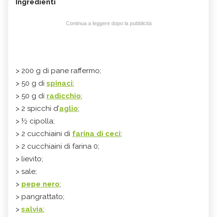
Ingredienti
Continua a leggere dopo la pubblicità
> 200 g di pane raffermo;
> 50 g di
spinaci
;
> 50 g di
radicchio
;
> 2 spicchi d’
aglio
;
> ½ cipolla;
> 2 cucchiaini di
farina di ceci
;
> 2 cucchiaini di farina 0;
> lievito;
> sale;
>
pepe nero
;
> pangrattato;
>
salvia
;