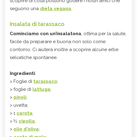
scoprire di cosa possono godere i nostri amici che
seguono una
dieta vegana
.
Insalata di tarassaco
Cominciamo con un’insalatona
, ottima per la salute,
facile da preparare e buona non solo come
contorno. Ci aiuterà inoltre a scoprire alcune erbe
selvatiche spontanee.
Ingredienti
> Foglie di
tarassaco
;
> foglie di
lattuga
;
>
pinoli
;
> uvetta;
> 1
carota
;
> ½
cipolla
;
>
olio d'oliva
;
>
aceto di mele
;