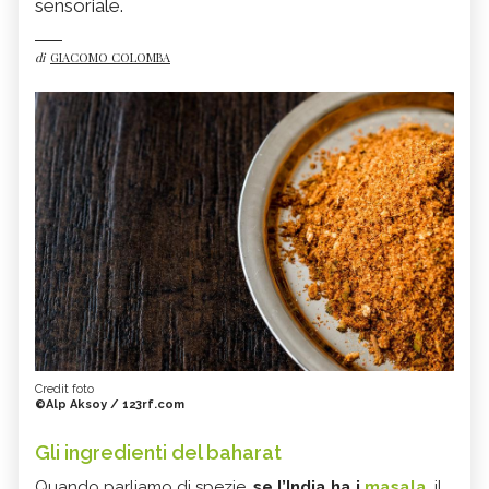
sensoriale.
di
GIACOMO COLOMBA
Credit foto
©Alp Aksoy / 123rf.com
Gli ingredienti del baharat
Quando parliamo di spezie,
se l’India ha i
masala
, il