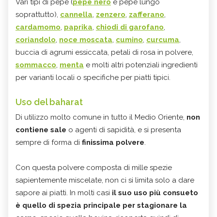
Vari tipi di pepe (
pepe nero
e pepe lungo
soprattutto),
cannella
,
zenzero
,
zafferano
,
cardamomo
,
paprika
,
chiodi di garofano
,
coriandolo
,
noce moscata
,
cumino
,
curcuma
,
buccia di agrumi essiccata, petali di rosa in polvere,
sommacco
,
menta
e molti altri potenziali ingredienti
per varianti locali o specifiche per piatti tipici.
Uso del baharat
Di utilizzo molto comune in tutto il Medio Oriente,
non
contiene sale
o agenti di sapidità, e si presenta
sempre di forma di
finissima polvere
.
Con questa polvere composta di mille spezie
sapientemente miscelate, non ci si limita solo a dare
sapore ai piatti. In molti casi
il suo uso più consueto
è quello di spezia principale per stagionare la