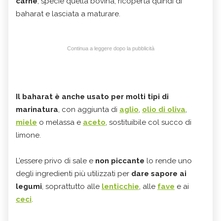
carne
, specie quella bovina, ricoperta quindi di
baharat e lasciata a maturare.
Continua a leggere dopo la pubblicità
Il baharat è anche usato per molti tipi di
marinatura
, con aggiunta di
aglio
,
olio di oliva
,
miele
o melassa e
aceto
, sostituibile col succo di
limone.
L’essere privo di sale e
non piccante
lo rende uno
degli ingredienti più utilizzati per
dare sapore ai
legumi
, soprattutto alle
lenticchie
, alle
fave
e ai
ceci
.