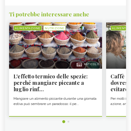
Ti potrebbe interessare anche
ALIMENTAZIONE
NUTRIZIONE
ALIMENTAZ
ARTICOLO
L'effetto termico delle spezie:
Caffè a
perché mangiare piccante a
dovresti
luglio rinf...
evitare i
Mangiare un alimento piccante durante una giornata
Per molti il c
estiva può sembrare un paradosso: il pe...
azione, ancor