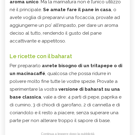
aroma unico
. Ma la marinatura non è l’unico utilizzo
né il principale.
Se amate fare il pane in casa
, o
avete voglia di prepararvi una focaccia, provate ad
aggiungerne un po’ all’impasto, per dare un aroma
deciso al tutto, rendendo il gusto del pane
accattivante e appetitoso.
Le ricette con il baharat
Per prepararlo
avrete bisogno di un tritapepe o di
un macinacaffé
, qualcosa che possa ridurre in
polvere molto fine tutte le vostre spezie. Provate a
sperimentare la vostra
versione di baharat su una
base classica
, vale a dire: 4 parti di pepe, paprika e
di cumino, 3 di chiodi di garofano, 2 di cannella e di
coriandolo e il resto a piacere, senza superare una
parte per non alterare troppo il sapore di base.
Continua a leggere dopo la pubblicità