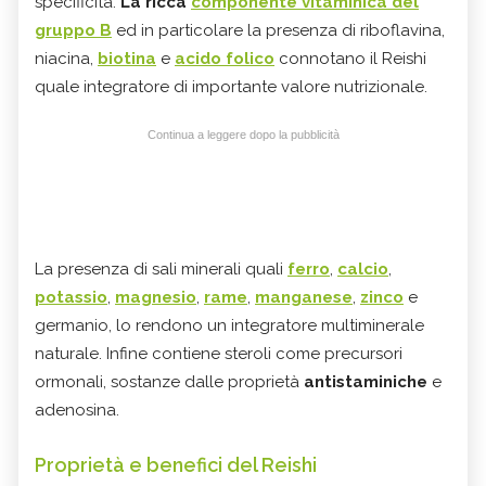
specificità.
La ricca
componente vitaminica del
gruppo B
ed in particolare la presenza di riboflavina,
niacina,
biotina
e
acido folico
connotano il Reishi
quale integratore di importante valore nutrizionale.
Continua a leggere dopo la pubblicità
La presenza di sali minerali quali
ferro
,
calcio
,
potassio
,
magnesio
,
rame
,
manganese
,
zinco
e
germanio, lo rendono un integratore multiminerale
naturale. Infine contiene steroli come precursori
ormonali, sostanze dalle proprietà
antistaminiche
e
adenosina.
Proprietà e benefici del Reishi