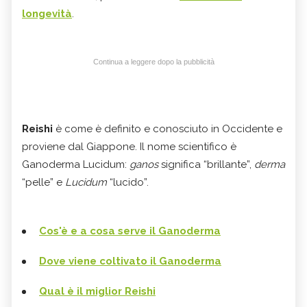
longevità
.
Continua a leggere dopo la pubblicità
Reishi
è come è definito e conosciuto in Occidente e
proviene dal Giappone. Il nome scientifico è
Ganoderma Lucidum:
ganos
significa “brillante”,
derma
“pelle” e
Lucidum
“lucido”.
Cos'è e a cosa serve il Ganoderma
Dove viene coltivato il Ganoderma
Qual è il miglior Reishi