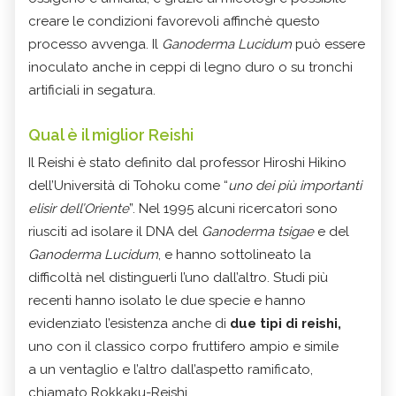
creare le condizioni favorevoli affinchè questo
processo avvenga. Il
Ganoderma Lucidum
può essere
inoculato anche in ceppi di legno duro o su tronchi
artificiali in segatura.
Qual è il miglior Reishi
Il Reishi è stato definito dal professor Hiroshi Hikino
dell’Università di Tohoku come “
uno dei più importanti
elisir dell’Oriente
”. Nel 1995 alcuni ricercatori sono
riusciti ad isolare il DNA del
Ganoderma tsigae
e del
Ganoderma Lucidum
, e hanno sottolineato la
difficoltà nel distinguerli l’uno dall’altro. Studi più
recenti hanno isolato le due specie e hanno
evidenziato l’esistenza anche di
due tipi di reishi,
uno con il classico corpo fruttifero ampio e simile
a un ventaglio e l’altro dall’aspetto ramificato,
chiamato Rokkaku-Reishi.