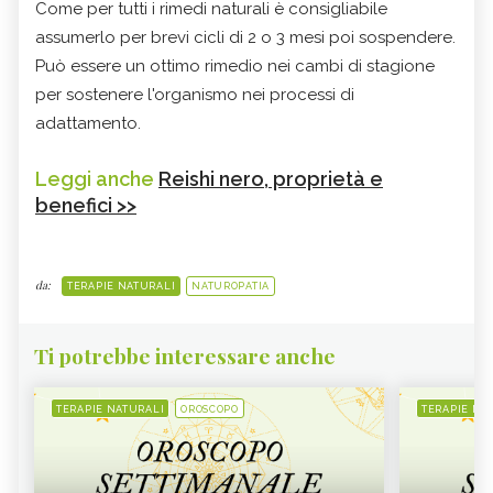
Come per tutti i rimedi naturali è consigliabile
assumerlo per brevi cicli di 2 o 3 mesi poi sospendere.
Può essere un ottimo rimedio nei cambi di stagione
per sostenere l'organismo nei processi di
adattamento.
Leggi anche
Reishi nero, proprietà e
benefici >>
da:
TERAPIE NATURALI
NATUROPATIA
Ti potrebbe interessare anche
TERAPIE NATURALI
OROSCOPO
TERAPIE NA