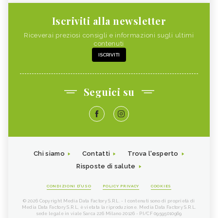
Iscriviti alla newsletter
Riceverai preziosi consigli e informazioni sugli ultimi
contenuti
ISCRIVITI
Seguici su
Chi siamo
Contatti
Trova l'esperto
Risposte di salute
CONDIZIONI D'USO
POLICY PRIVACY
COOKIES
© 2026 Copyright Media Data Factory S.R.L. - I contenuti sono di proprietà di
Media Data Factory S.R.L, è vietata la riproduzione. Media Data Factory S.R.L.
sede legale in viale Sarca 226 Milano 20126 - PI/CF 09595010969