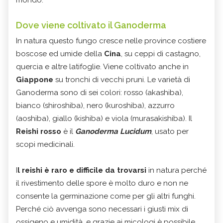
Dove viene coltivato il Ganoderma
In natura questo fungo cresce nelle province costiere
boscose ed umide della
Cina
, su ceppi di castagno,
quercia e altre latifoglie. Viene coltivato anche in
Giappone
su tronchi di vecchi pruni. Le varietà di
Ganoderma sono di sei colori: rosso (akashiba),
bianco (shiroshiba), nero (kuroshiba), azzurro
(aoshiba), giallo (kishiba) e viola (murasakishiba).
Il
Reishi rosso
è il
Ganoderma Lucidum
, usato per
scopi medicinali.
I
l reishi è raro e difficile da trovarsi
in natura perché
il rivestimento delle spore è molto duro e non ne
consente la germinazione come per gli altri funghi.
Perché ciò avvenga sono necessari i giusti mix di
ossigeno e umidità, e grazie ai micologi è possibile