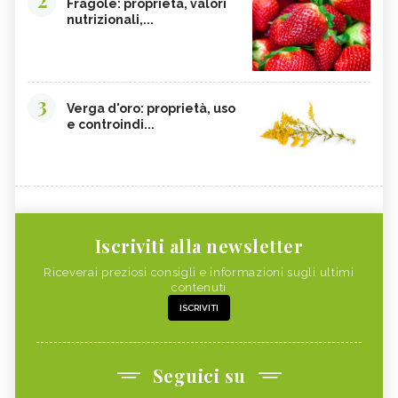
Fragole: proprietà, valori
nutrizionali,...
3
Verga d'oro: proprietà, uso
e controindi...
Iscriviti alla newsletter
Riceverai preziosi consigli e informazioni sugli ultimi
contenuti
ISCRIVITI
Seguici su