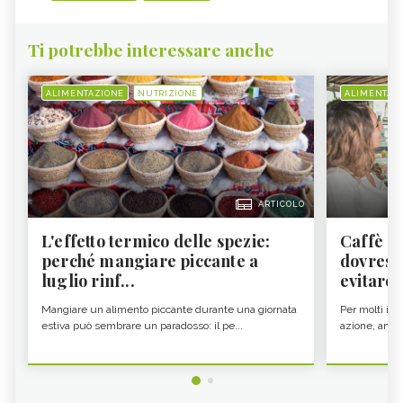
Ti potrebbe interessare anche
ALIMENTAZIONE
NUTRIZIONE
ALIMENTAZ
ARTICOLO
L'effetto termico delle spezie:
Caffè a
perché mangiare piccante a
dovresti
luglio rinf...
evitare i
Mangiare un alimento piccante durante una giornata
Per molti il c
estiva può sembrare un paradosso: il pe...
azione, ancor