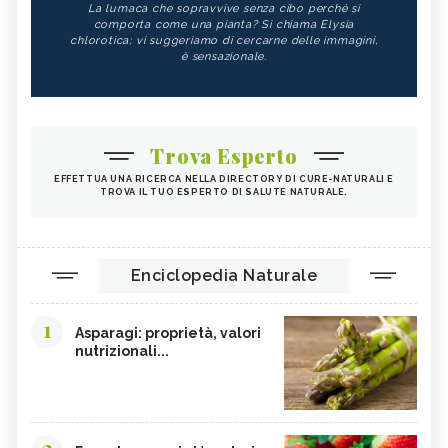
La lumaca che sopravvive senza cibo perché si
comporta come una pianta? Si chiama Elysia
chlorotica; vi suggeriamo di cercarne delle immagini,
è sensazionale.
Trova Esperto
EFFETTUA UNA RICERCA NELLA DIRECTORY DI CURE-NATURALI E
TROVA IL TUO ESPERTO DI SALUTE NATURALE.
Enciclopedia Naturale
1
Asparagi: proprietà, valori
nutrizionali...
2