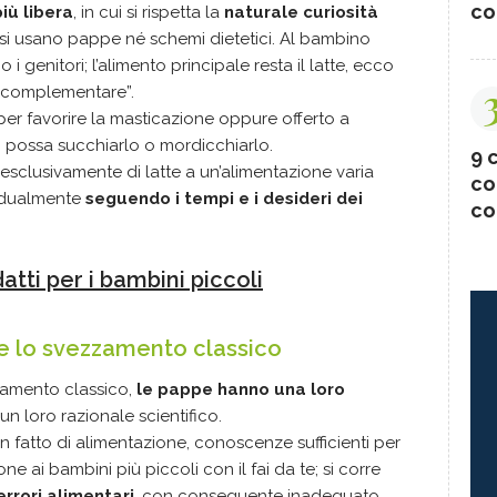
co
iù libera
, in cui si rispetta la
naturale curiosità
 si usano pappe né schemi dietetici. Al bambino
 genitori; l’alimento principale resta il latte, ecco
e complementare”.
er favorire la masticazione oppure offerto a
o possa succhiarlo o mordicchiarlo.
9 c
esclusivamente di latte a un’alimentazione varia
co
radualmente
seguendo i tempi e i desideri dei
co
datti per i bambini piccoli
ne lo svezzamento classico
zamento classico,
le pappe hanno una loro
un loro razionale scientifico.
, in fatto di alimentazione, conoscenze sufficienti per
e ai bambini più piccoli con il fai da te; si corre
rrori alimentari
, con conseguente inadeguato