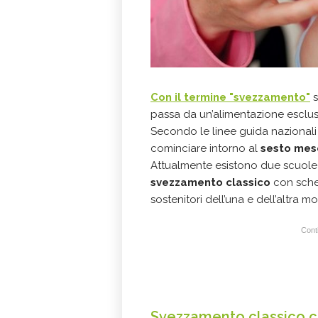
Con il termine
"svezzamento"
s
passa da un’alimentazione esclusi
Secondo le linee guida nazionali
cominciare intorno al
sesto mes
Attualmente esistono due scuole
svezzamento classico
con sch
sostenitori dell’una e dell’altra 
Conti
Svezzamento classico 