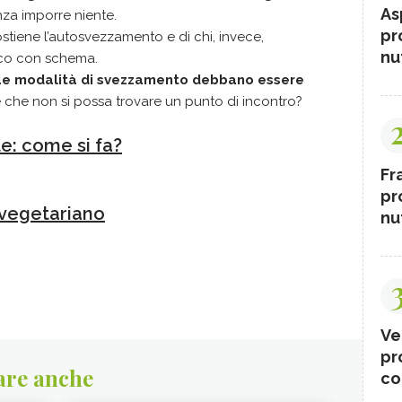
As
za imporre niente.
pr
 sostiene l’autosvezzamento e di chi, invece,
nut
ico con schema.
due modalità di svezzamento debbano essere
 che non si possa trovare un punto di incontro?
e: come si fa?
Fr
pr
vegetariano
nut
Ve
pr
are anche
co