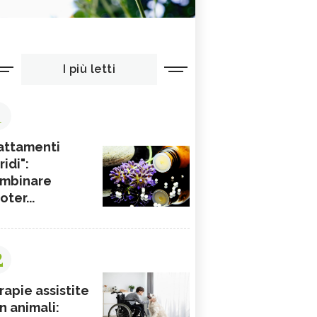
I più letti
1
attamenti
ridi":
mbinare
ioter...
2
rapie assistite
n animali: