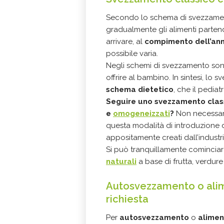
Secondo lo schema di svezzamen
gradualmente gli alimenti partendo
arrivare, al
compimento dell’ann
possibile varia.
Negli schemi di svezzamento son
offrire al bambino. In sintesi, lo
s
chema dietetico
, che il pedia
Seguire uno svezzamento classi
e
omogeneizzati
?
Non necessari
questa modalità di introduzione d
appositamente creati dall’industri
Si può tranquillamente comincia
naturali
a base di frutta, verdure 
Autosvezzamento o ali
richiesta
Per
autosvezzamento
o
alimen