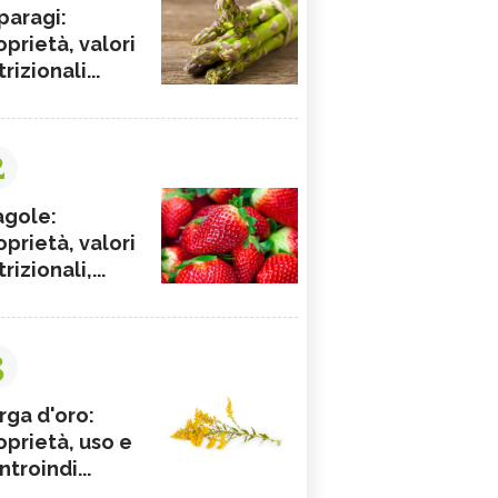
paragi:
oprietà, valori
rizionali...
2
agole:
oprietà, valori
rizionali,...
3
rga d'oro:
oprietà, uso e
ntroindi...