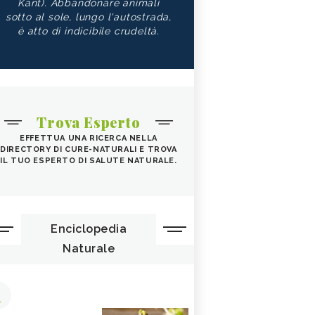
Kant). Abbandonare animali
sotto al sole, lungo l'autostrada,
è atto di indicibile crudeltà.
Trova Esperto
EFFETTUA UNA RICERCA NELLA
DIRECTORY DI CURE-NATURALI E TROVA
IL TUO ESPERTO DI SALUTE NATURALE.
Enciclopedia
Naturale
1