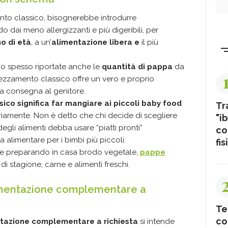
to classico, bisognerebbe introdurre
 dai meno allergizzanti e più digeribili, per
o di età
, a un’
alimentazione libera e
il più
o spesso riportate anche le
quantità di pappa
da
 svezzamento classico offre un vero e proprio
tra consegna al genitore.
co significa far mangiare ai piccoli baby food
Tr
amente. Non è detto che chi decide di scegliere
"ib
egli alimenti debba usare “piatti pronti”
co
a alimentare per i bimbi più piccoli.
fis
re preparando in casa brodo vegetale,
pappe
di stagione, carne e alimenti freschi.
mentazione complementare a
Te
co
tazione complementare a richiesta
si intende