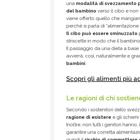
una
modalità di svezzamento p
del bambino
verso il cibo e non
viene offerto quello che mangiano i
perché si parla di “alimentazion
Il cibo può essere sminuzzato
p
striscette in modo che il bambin
Il passaggio da una dieta a base 
avverrà, così, naturalmente e g
bambini
.
Scopri gli alimenti più a
Le ragioni di chi sostie
Secondo i sostenitori dello svez
ragione di esistere
e gli schemi 
Inoltre, non tutti i genitori hanno
garantire una corretta alimentazion
quindi il
rischio di commettere e