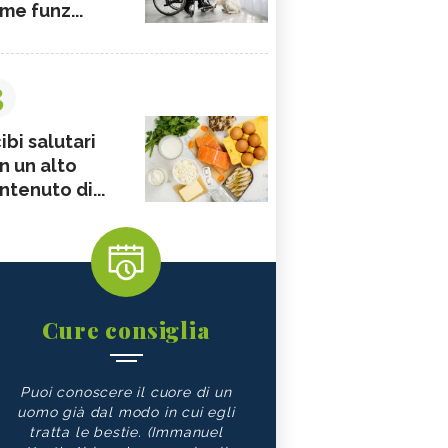
me funz...
3
ibi salutari
n un alto
ntenuto di...
Cure consiglia
Puoi conoscere il cuore di un
uomo già dal modo in cui egli
tratta le bestie. (Immanuel