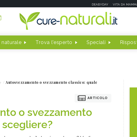
DEABYDAY
VITA DA MAMM
 naturale
Trova l'esperto
Speciali
Rispost
e
Autosvezzamento o svezzamento classico: quale
ARTICOLO
nto o svezzamento
 scegliere?