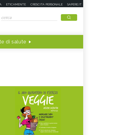
A
ETICAMENTE
CRESCITA PERSONALE
SAPERE.IT
e di salute