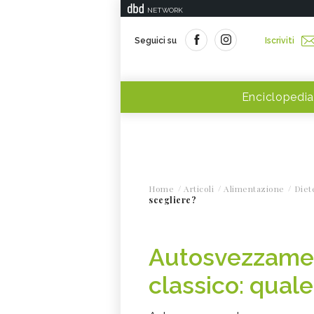
NETWORK
Seguici su
Iscriviti
Enciclopedia
Home
Articoli
Alimentazione
Diet
scegliere?
Autosvezzame
classico: quale