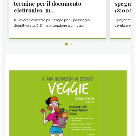
termine per il documento
spegner
elettronico, m...
18:00 ti f
Il Governo concede più tempo per il passaggio
Spegnere lo 
definitivo alla CIE, ma attenzione a chi via...
sembrare una 