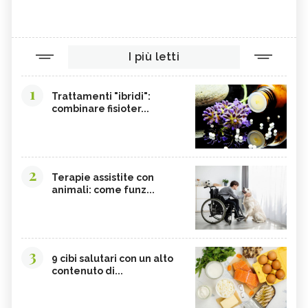
I più letti
1
Trattamenti "ibridi":
combinare fisioter...
2
Terapie assistite con
animali: come funz...
3
9 cibi salutari con un alto
contenuto di...