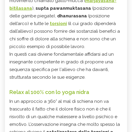
movimento chiamato gatto-mucca (
marjayasana-
bitilasana
),
supta pawanmuktasana
(posizione
delle gambe piegate),
dhanurasana
(posizione
dell’arco) e tutte le
torsioni
(il cui grado dipenderà
dall’allievo) possono fornire dei sostanziali benefici a
chi soffre di dolore alla schiena e non sono che un
piccolo esempio di possibile lavoro.
In questi casi diviene fondamentale affidarsi ad un
insegnante competente in grado di proporre una
sequenza specifica per l'allievo che ha davanti,
strutturata secondo le sue esigenze.
Relax al 100% con lo yoga nidra
In un approccio a 360° al mal di schiena non va
trascurato il fatto che il dolore fisico non è che il
risvolto di un qualche malessere a livello psichico e
emotivo. L’osservazione insegna che molto spesso la
schiena diviene il
catalizzatore delle tensioni e