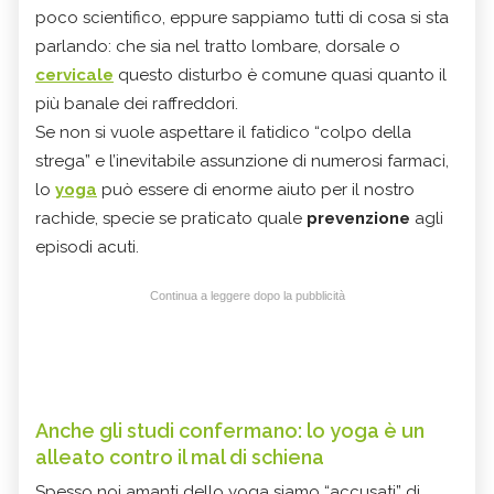
poco scientifico, eppure sappiamo tutti di cosa si sta
parlando: che sia nel tratto lombare, dorsale o
cervicale
questo disturbo è comune quasi quanto il
più banale dei raffreddori.
Se non si vuole aspettare il fatidico “colpo della
strega” e l’inevitabile assunzione di numerosi farmaci,
lo
yoga
può essere di enorme aiuto per il nostro
rachide, specie se praticato quale
prevenzione
agli
episodi acuti.
Continua a leggere dopo la pubblicità
Anche gli studi confermano: lo yoga è un
alleato contro il mal di schiena
Spesso noi amanti dello yoga siamo “accusati” di