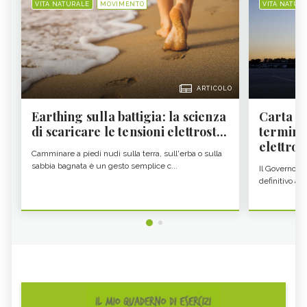
VITA NATURALE
MOVIMENTO
VITA NATUR
ARTICOLO
Earthing sulla battigia: la scienza
Carta d'
di scaricare le tensioni elettrost...
termine
elettron
Camminare a piedi nudi sulla terra, sull'erba o sulla
sabbia bagnata è un gesto semplice c...
Il Governo c
definitivo all