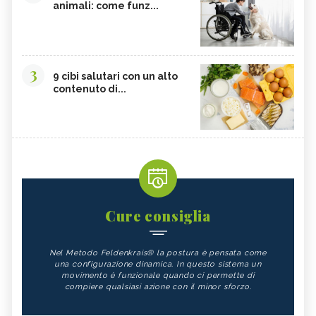
animali: come funz...
3
9 cibi salutari con un alto
contenuto di...
Cure consiglia
Nel Metodo Feldenkrais® la postura è pensata come
una configurazione dinamica. In questo sistema un
movimento è funzionale quando ci permette di
compiere qualsiasi azione con il minor sforzo.