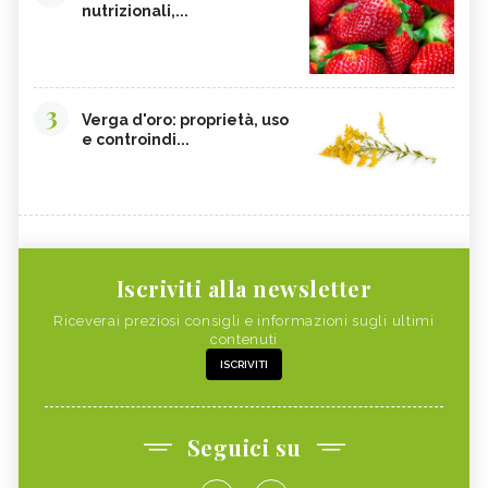
nutrizionali,...
3
Verga d'oro: proprietà, uso
e controindi...
Iscriviti alla newsletter
Riceverai preziosi consigli e informazioni sugli ultimi
contenuti
ISCRIVITI
Seguici su