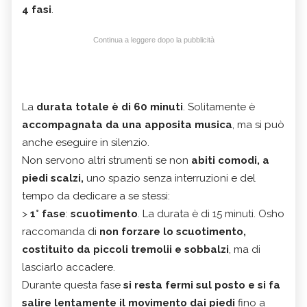
4 fasi
.
Continua a leggere dopo la pubblicità
La
durata totale è di 60 minuti
. Solitamente è
accompagnata da una apposita musica
, ma si può
anche eseguire in silenzio.
Non servono altri strumenti se non
abiti comodi, a
piedi scalzi,
uno spazio senza interruzioni e del
tempo da dedicare a se stessi:
>
1° fase
:
scuotimento
. La durata è di 15 minuti. Osho
raccomanda di
non forzare lo scuotimento,
costituito da piccoli tremolii e sobbalzi
, ma di
lasciarlo accadere.
Durante questa fase
si resta fermi sul posto e si fa
salire lentamente il movimento dai piedi
fino a