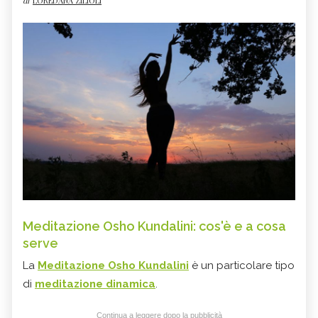
di
LOREDANA ZILIOLI
Meditazione Osho Kundalini: cos'è e a cosa
serve
La
Meditazione Osho Kundalini
è un particolare tipo
di
meditazione dinamica
.
Continua a leggere dopo la pubblicità