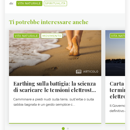
da:
VITA NATURALE
SPIRITUALITÀ
Ti potrebbe interessare anche
VITA NATURALE
MOVIMENTO
VITA NATUR
ARTICOLO
Earthing sulla battigia: la scienza
Carta d'
di scaricare le tensioni elettrost...
termine
elettron
Camminare a piedi nudi sulla terra, sull'erba o sulla
sabbia bagnata è un gesto semplice c...
Il Governo c
definitivo all