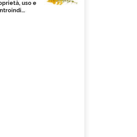
oprietà, uso e
ntroindi...