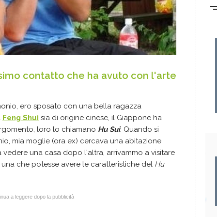
ssimo contatto che ha avuto con l'arte
monio, ero sposato con una bella ragazza
l
Feng Shui
sia di origine cinese, il Giappone ha
argomento, loro lo chiamano
Hu Sui
. Quando si
io, mia moglie (ora ex) cercava una abitazione
vedere una casa dopo l'altra, arrivammo a visitare
 una che potesse avere le caratteristiche del
Hu
nua a leggere dopo la pubblicità