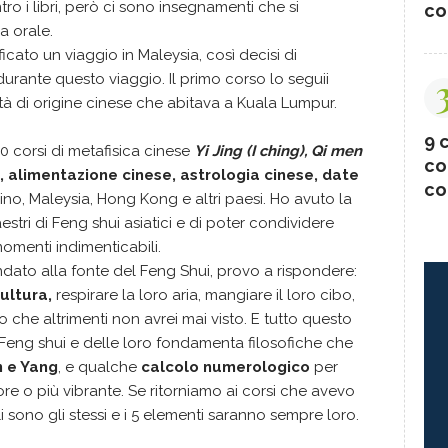
ro i libri, però ci sono insegnamenti che si
co
a orale.
cato un viaggio in Maleysia, così decisi di
urante questo viaggio. Il primo corso lo seguii
tà di origine cinese che abitava a Kuala Lumpur.
9 c
0 corsi di metafisica cinese
Yi Jing (I ching),
Qi men
co
i, alimentazione cinese, astrologia cinese, date
co
ino, Maleysia, Hong Kong e altri paesi. Ho avuto la
estri di Feng shui asiatici e di poter condividere
momenti indimenticabili.
ato alla fonte del Feng Shui, provo a rispondere:
ultura,
respirare la loro aria, mangiare il loro cibo,
che altrimenti non avrei mai visto. E tutto questo
Feng shui e delle loro fondamenta filosofiche che
in e Yang
, e qualche
calcolo numerologico
per
iore o più vibrante. Se ritorniamo ai corsi che avevo
oli sono gli stessi e i 5 elementi saranno sempre loro.