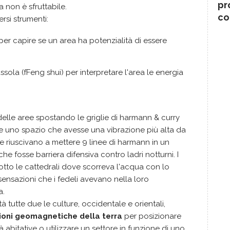
pr
a non è sfruttabile.
co
rsi strumenti:
per capire se un area ha potenzialità di essere
sola (fFeng shui) per interpretare l'area le energia
 delle aree spostando le griglie di harmann & curry
ire uno spazio che avesse una vibrazione più alta da
re riuscivano a mettere 9 linee di harmann in un
e fosse barriera difensiva contro ladri notturni. I
sotto le cattedrali dove scorreva l'acqua con lo
ensazioni che i fedeli avevano nella loro
a.
 tutte due le culture, occidentale e orientali,
ioni geomagnetiche della terra
per posizionare
tà abitative o utilizzare un settore in funzione di uno