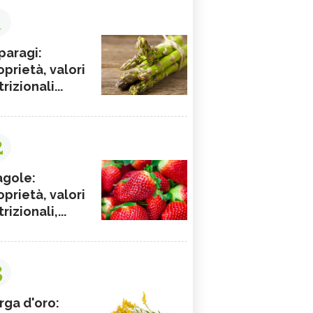
1
paragi:
oprietà, valori
rizionali...
2
agole:
oprietà, valori
rizionali,...
3
rga d'oro: