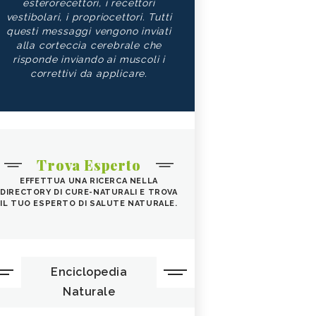
esterorecettori, i recettori
vestibolari, i propriocettori. Tutti
questi messaggi vengono inviati
alla corteccia cerebrale che
risponde inviando ai muscoli i
correttivi da applicare.
Trova Esperto
EFFETTUA UNA RICERCA NELLA
DIRECTORY DI CURE-NATURALI E TROVA
IL TUO ESPERTO DI SALUTE NATURALE.
Enciclopedia
Naturale