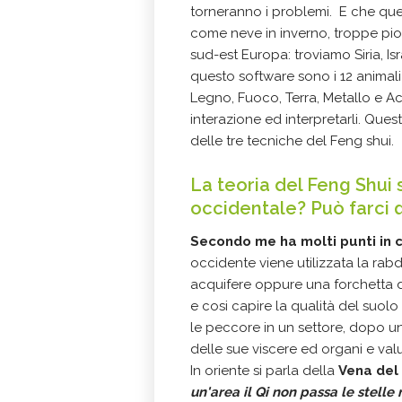
torneranno i problemi. E che qu
come neve in inverno, troppe piog
sud-est Europa: troviamo Siria, Isr
questo software sono i 12 animal
Legno, Fuoco, Terra, Metallo e Acq
interazione ed interpretarli. Que
delle tre tecniche del Feng shui.
La teoria del Feng Shui 
occidentale? Può farci
Secondo me ha molti punti in c
occidente viene utilizzata la ra
acquifere oppure una forchetta di
e cosi capire la qualità del suol
le peccore in un settore, dopo u
delle sue viscere ed organi e val
In oriente si parla della
Vena del 
un'area il Qi non passa le stelle 