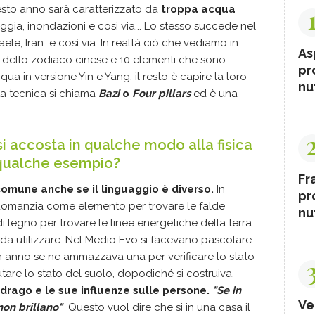
esto anno sarà caratterizzato da
troppa acqua
gia, inondazioni e cosi via... Lo stesso succede nel
aele, Iran e così via. In realtà ciò che vediamo in
As
i dello zodiaco cinese e 10 elementi che sono
pr
ua in versione Yin e Yang; il resto è capire la loro
nut
sta tecnica si chiama
Bazi
o
Four pillars
ed è una
si accosta in qualche modo alla fisica
 qualche esempio?
Fr
omune anche se il linguaggio è diverso.
In
pr
bdomanzia come elemento per trovare le falde
nut
 legno per trovare le linee energetiche della terra
o da utilizzare. Nel Medio Evo si facevano pascolare
n anno se ne ammazzava una per verificare lo stato
utare lo stato del suolo, dopodiché si costruiva.
drago e le sue influenze sulle persone.
"Se in
Ve
non brillano"
Questo vuol dire che si in una casa il