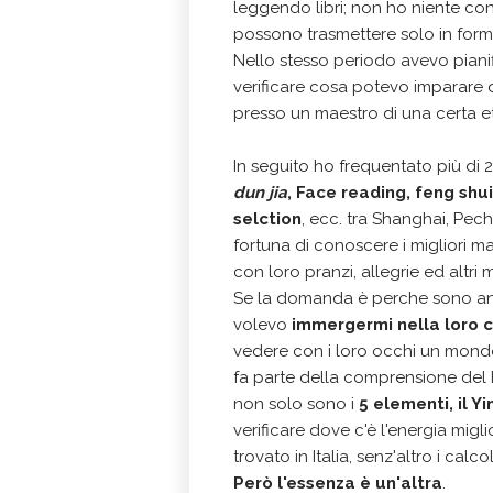
leggendo libri; non ho niente cont
possono trasmettere solo in form
Nello stesso periodo avevo pianifi
verificare cosa potevo imparare d
presso un maestro di una certa e
In seguito ho frequentato più di 2
dun jia
, Face reading, feng shu
selction
, ecc. tra Shanghai, Pech
fortuna di conoscere i migliori ma
con loro pranzi, allegrie ed altri 
Se la domanda è perche sono and
volevo
immergermi nella loro c
vedere con i loro occhi un mondo 
fa parte della comprensione del 
non solo sono i
5 elementi, il Y
verificare dove c'è l'energia migl
trovato in Italia, senz'altro i calc
Però l'essenza è un'altra
.