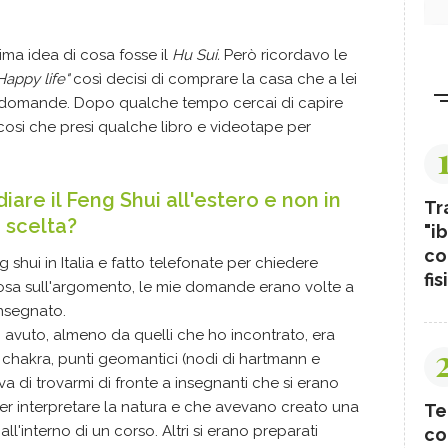
ima idea di cosa fosse il
Hu Sui.
Però ricordavo le
Happy life"
così decisi di comprare la casa che a lei
e domande. Dopo qualche tempo cercai di capire
cosi che presi qualche libro e videotape per
iare il Feng Shui all'estero e non in
Tr
 scelta?
"ib
co
g shui in Italia e fatto telefonate per chiedere
fis
osa sull'argomento, le mie domande erano volte a
nsegnato.
 avuto, almeno da quelli che ho incontrato, era
i chakra, punti geomantici (nodi di hartmann e
va di trovarmi di fronte a insegnanti che si erano
 per interpretare la natura e che avevano creato una
Te
all'interno di un corso. Altri si erano preparati
co