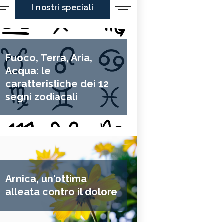
I nostri speciali
Fuoco, Terra, Aria,
Acqua: le
caratteristiche dei 12
segni zodiacali
Arnica, un'ottima
alleata contro il dolore