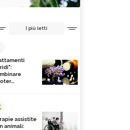
I più letti
1
attamenti
ridi":
mbinare
ioter...
2
rapie assistite
n animali: