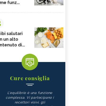
me funz...
3
ibi salutari
n un alto
ntenuto di...
Cure consiglia
L'equilibrio è una funzione
complessa. Vi partecipano i
recettori visivi, gli