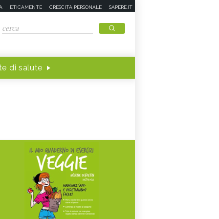
A
ETICAMENTE
CRESCITA PERSONALE
SAPERE.IT
e di salute