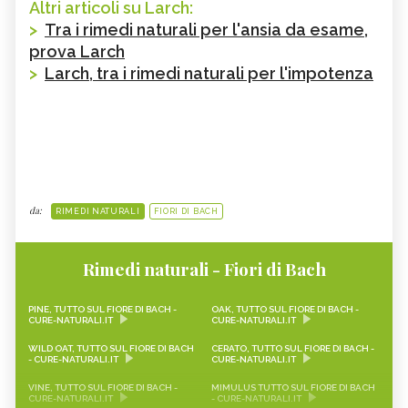
Altri articoli su Larch:
>
Tra i rimedi naturali per l'ansia da esame,
prova Larch
>
Larch, tra i rimedi naturali per l'impotenza
da:
RIMEDI NATURALI
FIORI DI BACH
Rimedi naturali - Fiori di Bach
PINE, TUTTO SUL FIORE DI BACH -
OAK, TUTTO SUL FIORE DI BACH -
CURE-NATURALI.IT
CURE-NATURALI.IT
WILD OAT, TUTTO SUL FIORE DI BACH
CERATO, TUTTO SUL FIORE DI BACH -
- CURE-NATURALI.IT
CURE-NATURALI.IT
VINE, TUTTO SUL FIORE DI BACH -
MIMULUS TUTTO SUL FIORE DI BACH
CURE-NATURALI.IT
- CURE-NATURALI.IT