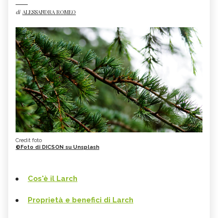
di
ALESSANDRA ROMEO
Credit foto
©Foto di DICSON su Unsplash
Cos'è il Larch
Proprietà e benefici di Larch