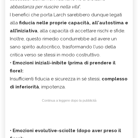
abbastanza per riuscire nella vita
”.
I benefici che porta Larch sarebbero dunque legati
alla
fiducia nelle proprie capacità, all'autostima e
all’iniziativa
, alla capacità di accettare rischi e sfide.
Inoltre, questo rimedio condurrebbe ad avere un
sano spirito autocritico, trasformando l'uso della
critica verso se stessi in modo costruttivo.
•
Emozioni iniziali-inibite (prima di prendere il
fiore):
Insufficienti fiducia e sicurezza in sé stessi,
complesso
di inferiorità
, impotenza.
Continua a leggere dopo la pubblicità
•
Emozioni evolutive-sciolte (dopo aver preso il