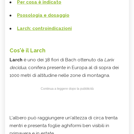
Per cosa è indicato
Psosologia e dosaggio
Larch: controindicazioni
Cos'è il Larch
Larch
è uno dei 38 fiori di Bach ottenuto da
Larix
decidua
,
conifera presente in Europa al di sopra dei
1000 metri di altitudine nelle zone di montagna.
Continua a leggere dopo la pubblicità
L'albero può raggiungere un'altezza di circa trenta
mentri e presenta foglie aghiformi ben visibili in
primavera e in estate.