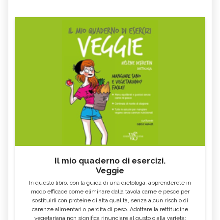
WILLOW
SWEET CHESTNUT
RED CHESTNUT - CURE-
ROCK WATER
NATURALI.IT
MUSTARD
GORSE
AGRIMONY
Il mio quaderno di esercizi.
Veggie
In questo libro, con la guida di una dietologa, apprenderete in
modo efficace come eliminare dalla tavola carne e pesce per
sostituirli con proteine di alta qualità, senza alcun rischio di
carenze alimentari o perdita di peso. Adottare la rettitudine
vegetariana non significa rinunciare al gusto o alla varietà: