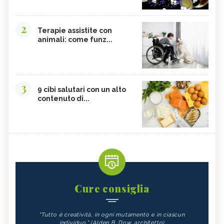
2
Terapie assistite con
animali: come funz...
3
9 cibi salutari con un alto
contenuto di...
Cure consiglia
"Tutto è creatività, in ogni mutamento e in ciascun
individuo." (Alden B. Dow, architetto)