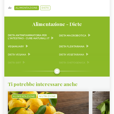
da:
ALIMENTAZIONE
DIETE
Alimentazione - Diete
DIETA ANTINFIAMMATORIA PER
DIETA MACROBIOTICA
L'INTESTINO - CURE-NATURALI.IT
VEGANUARY
DIETA FLEXITARIANA
DIETA VEGANA
DIETA VEGETARIANA
DIETA SIRT
DIETA CHETOGENICA
DIETA PALEO
DIETA CHENOT
DIETA ACID-BASIC
DIETA DELLE FASI LUNARI
Ti potrebbe interessare anche
DIETA IPERPROTEICA
DIETA MEDITERRANEA
DIETA DEL GRUPPO SANGUIGNO
DIETA DISSOCIATA
ALIMENTAZIONE
NUTRIZIONE
DIETA CRUDISTA
DIETA SENZA MUCO
DIETA METABOLICA
DIETA SCARSDALE