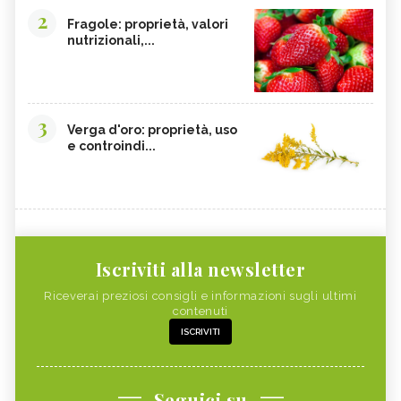
2
Fragole: proprietà, valori
nutrizionali,...
3
Verga d'oro: proprietà, uso
e controindi...
Iscriviti alla newsletter
Riceverai preziosi consigli e informazioni sugli ultimi
contenuti
ISCRIVITI
Seguici su