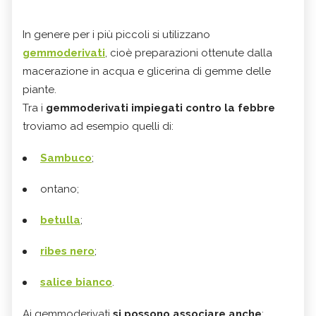
In genere per i più piccoli si utilizzano
gemmoderivati
, cioè preparazioni ottenute dalla
macerazione in acqua e glicerina di gemme delle
piante.
Tra i
gemmoderivati impiegati contro la febbre
troviamo ad esempio quelli di:
Sambuco
;
ontano;
betulla
;
ribes nero
;
salice bianco
.
Ai gemmoderivati
si possono associare anche
: