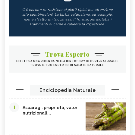
C'è chi non sa resistere ai piatti tipici, ma attenzione
alle combinazioni. La tipica valdostana, ad esempio,
non è affatto un toccanasa. Il formaggio ingloba i
frammenti di carne e rallenta la digestione.
Trova Esperto
EFFETTUA UNA RICERCA NELLA DIRECTORY DI CURE-NATURALI E
TROVA IL TUO ESPERTO DI SALUTE NATURALE.
Enciclopedia Naturale
1
Asparagi: proprietà, valori
nutrizionali...