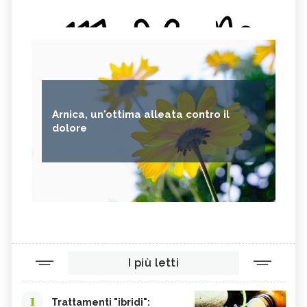
Arnica, un'ottima alleata contro il
dolore
I più letti
1
Trattamenti "ibridi":