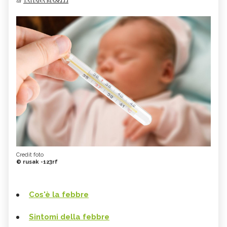
di
TATIANA MASELLI
Credit foto
© rusak -123rf
Cos'è la febbre
Sintomi della febbre