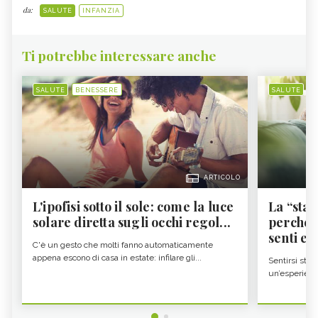
da:
SALUTE
INFANZIA
Ti potrebbe interessare anche
SALUTE
BENESSERE
SALUTE
B
ARTICOLO
L'ipofisi sotto il sole: come la luce
La “sta
solare diretta sugli occhi regol...
perché i
senti es.
C'è un gesto che molti fanno automaticamente
appena escono di casa in estate: infilare gli...
Sentirsi stan
un’esperienz