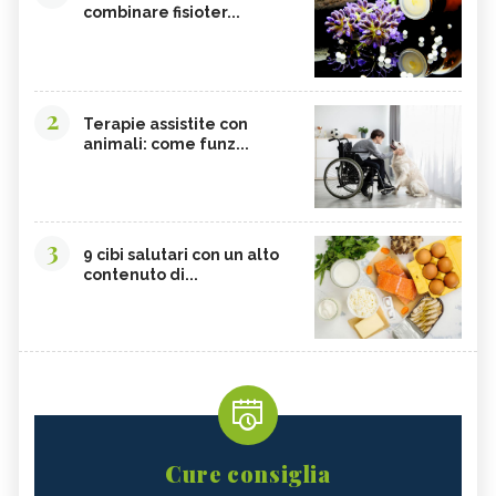
combinare fisioter...
2
Terapie assistite con
animali: come funz...
3
9 cibi salutari con un alto
contenuto di...
Cure consiglia