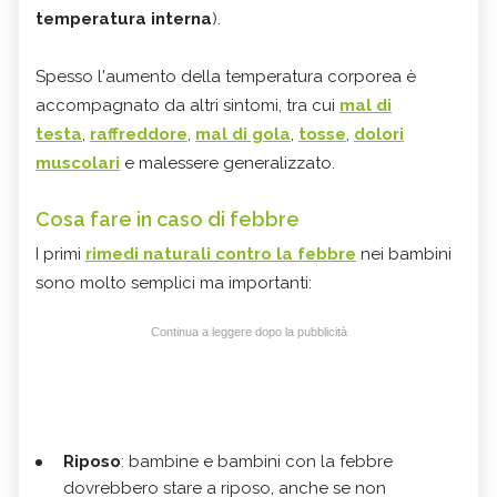
temperatura interna
).
Spesso l'aumento della temperatura corporea è
accompagnato da altri sintomi, tra cui
mal di
testa
,
raffreddore
,
mal di gola
,
tosse
,
dolori
muscolari
e malessere generalizzato.
Cosa fare in caso di febbre
I primi
rimedi naturali contro la febbre
nei bambini
sono molto semplici ma importanti:
Continua a leggere dopo la pubblicità
Riposo
: bambine e bambini con la febbre
dovrebbero stare a riposo, anche se non