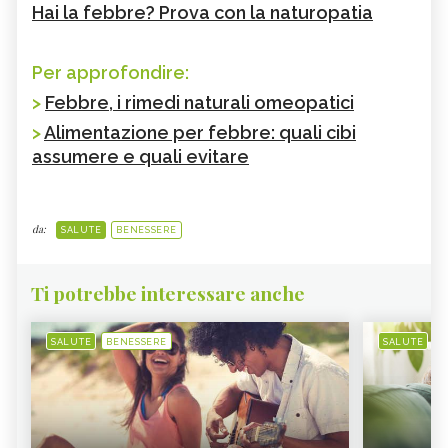
Hai la febbre? Prova con la naturopatia
Per approfondire:
>
Febbre, i rimedi naturali omeopatici
>
Alimentazione per febbre: quali cibi
assumere e quali evitare
da:
SALUTE
BENESSERE
Ti potrebbe interessare anche
SALUTE
BENESSERE
SALUTE
B