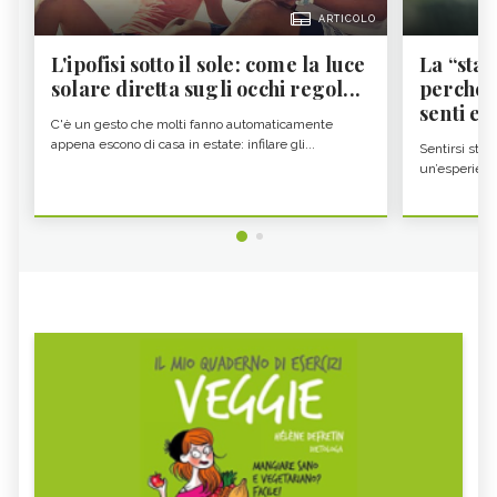
ARTICOLO
L'ipofisi sotto il sole: come la luce
La “sta
solare diretta sugli occhi regol...
perché i
senti es.
C'è un gesto che molti fanno automaticamente
appena escono di casa in estate: infilare gli...
Sentirsi stan
un’esperienz