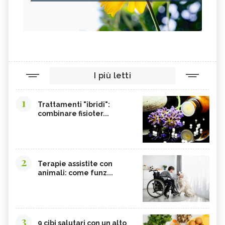
I più letti
1
Trattamenti "ibridi":
combinare fisioter...
2
Terapie assistite con
animali: come funz...
3
9 cibi salutari con un alto