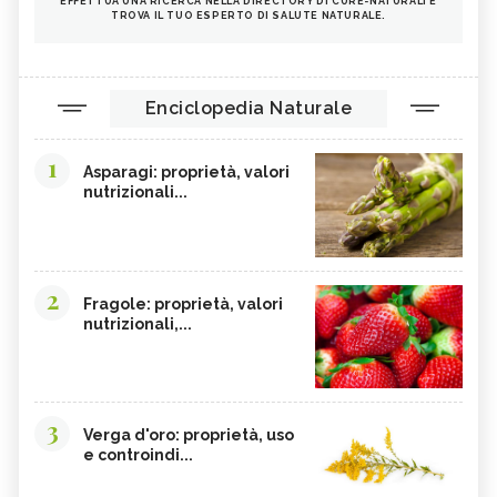
EFFETTUA UNA RICERCA NELLA DIRECTORY DI CURE-NATURALI E
TROVA IL TUO ESPERTO DI SALUTE NATURALE.
Enciclopedia Naturale
1
Asparagi: proprietà, valori
nutrizionali...
2
Fragole: proprietà, valori
nutrizionali,...
3
Verga d'oro: proprietà, uso
e controindi...