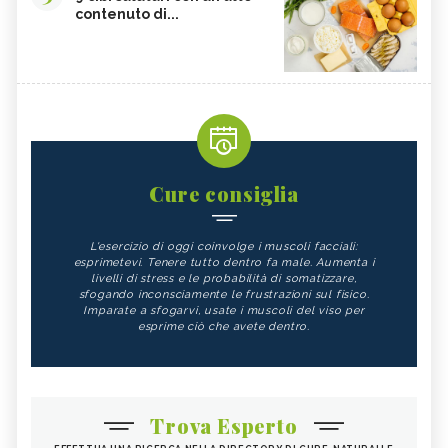
contenuto di...
Cure consiglia
L'esercizio di oggi coinvolge i muscoli facciali:
esprimetevi. Tenere tutto dentro fa male. Aumenta i
livelli di stress e le probabilità di somatizzare,
sfogando inconsciamente le frustrazioni sul fisico.
Imparate a sfogarvi, usate i muscoli del viso per
esprime ciò che avete dentro.
Trova Esperto