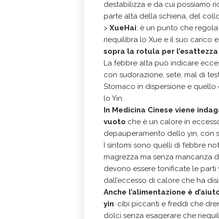
destabilizza e da cui possiamo ri
parte alta della schiena, del collo
>
XueHai
: è un punto che regola i
riequilibra lo Xue e il suo carico
sopra la rotula per l’esattezza
La febbre alta può indicare ecce
con sudorazione, sete, mal di testa
Stomaco in dispersione e quello d
lo Yin.
In Medicina Cinese viene inda
vuoto
che è un calore in eccess
depauperamento dello yin, con s
I sintomi sono quelli di febbre no
magrezza ma senza mancanza di a
devono essere tonificate le parti y
dall’eccesso di calore che ha disid
Anche l’alimentazione è d’aiuto 
yin
: cibi piccanti e freddi che dr
dolci senza esagerare che riequili