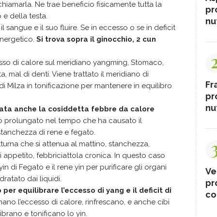
chiamarla. Ne trae beneficio fisicamente tutta la
pr
 e della testa.
nut
l sangue e il suo fluire. Se in eccesso o se in deficit
 energetico.
Si trova sopra il ginocchio, 2 cun
.
sso di calore sul meridiano yangming, Stomaco,
, mal di denti. Viene trattato il meridiano di
Fr
i Milza in tonificazione per mantenere in equilibro
pr
nut
gata anche la cosiddetta
febbre da calore
o prolungato nel tempo che ha causato il
tanchezza di rene e fegato.
tturna che si attenua al mattino, stanchezza,
ppetito, febbriciattola cronica. In questo caso
in di Fegato e il rene yin per purificare gli organi
Ve
ratato dai liquidi.
pr
per equilibrare l’eccesso di yang e il deficit di
co
enano l’eccesso di calore, rinfrescano, e anche cibi
brano e tonificano lo yin.