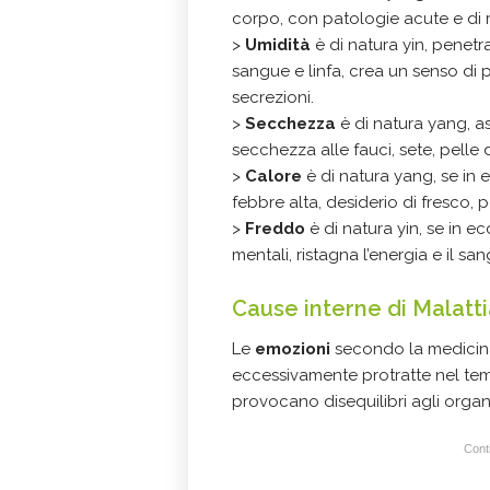
corpo, con patologie acute e di 
>
U
midità
è di natura yin, penetr
sangue e linfa, crea un senso di p
secrezioni.
>
S
ecchezza
è di natura yang, as
secchezza alle fauci, sete, pelle di
>
C
alore
è di natura yang, se in 
febbre alta, desiderio di fresco, pel
>
F
reddo
è di natura yin, se in ec
mentali, ristagna l’energia e il sa
Cause interne di Malatt
Le
emozioni
secondo la medicina
eccessivamente protratte nel te
provocano disequilibri agli organi
Conti