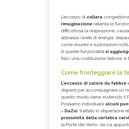
L’eccesso di
collera
congestiona 
rimuginazione
rallenta le funzion
difficoltosa la respirazione, caus
abbassa i livelli di energia, depa
come enuresi e sudorazioni nottu
A queste funzionalità
si aggiung
fisici, una costituzione debole, e 
Come fronteggiare la f
L’eccesso di calore da febbre
dispersi per accompagnare un mi
questo modo viene sostenuto il P
Possiamo individuare
alcuni punt
>
DaZui
: trattato in dispersione e
prossimità della vertebra cerv
la Porta del Vento, da cui appunt