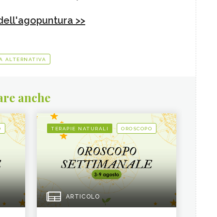
ell'agopuntura >>
A ALTERNATIVA
are anche
O
TERAPIE NATURALI
OROSCOPO
ARTICOLO