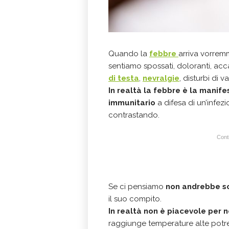
Quando la
febbre
arriva vorrem
sentiamo spossati, doloranti, a
di testa
,
nevralgie
, disturbi di v
In realtà la febbre è la manif
immunitario
a difesa di un’infez
contrastando.
Conti
Se ci pensiamo
non andrebbe s
il suo compito.
In realtà non è piacevole per 
raggiunge temperature alte potre