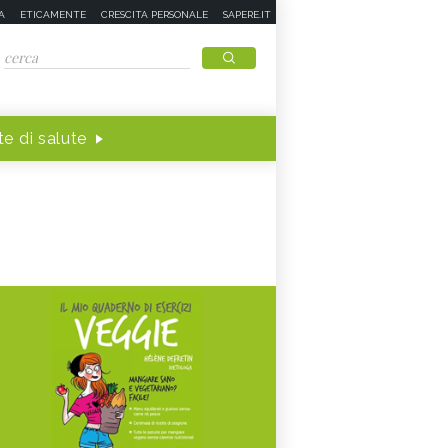
A
ETICAMENTE
CRESCITA PERSONALE
SAPERE.IT
e di salute