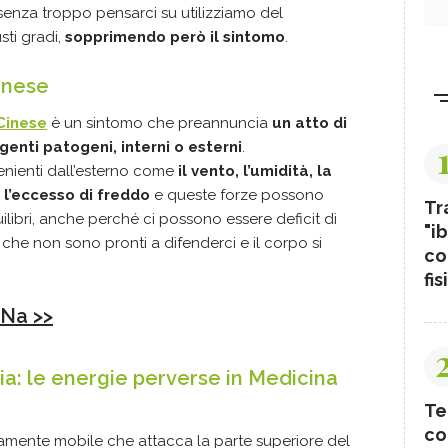
senza troppo pensarci su utilizziamo del
sti gradi,
sopprimendo però il sintom
o
.
inese
Cinese
è un sintomo che preannuncia
un atto di
enti patogeni, interni o esterni
.
nienti dall’esterno come
il vento, l’umidità, la
 l’eccesso di freddo
e queste forze possono
Tr
ilibri, anche perché ci possono essere deficit di
"ib
rni che non sono pronti a difenderci e il corpo si
co
fis
 Na >>
ia: le energie perverse in Medicina
Te
co
amente mobile che attacca la parte superiore del