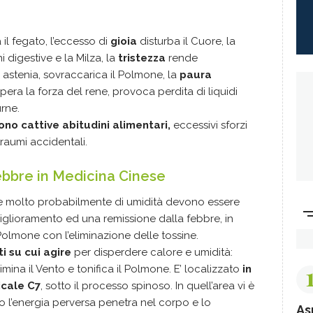
il fegato, l’eccesso di
gioia
disturba il Cuore, la
i digestive e la Milza, la
tristezza
rende
a astenia, sovraccarica il Polmone, la
paura
upera la forza del rene, provoca perdita di liquidi
rne.
ono cattive abitudini alimentari,
eccessivi sforzi
traumi accidentali.
ebbre in Medicina Cinese
e molto probabilmente di umidità devono essere
glioramento ed una remissione dalla febbre, in
olmone con l’eliminazione delle tossine.
i su cui agire
per disperdere calore e umidità:
limina il Vento e tonifica il Polmone. E’ localizzato
in
icale C7
, sotto il processo spinoso. In quell’area vi è
o l’energia perversa penetra nel corpo e lo
As