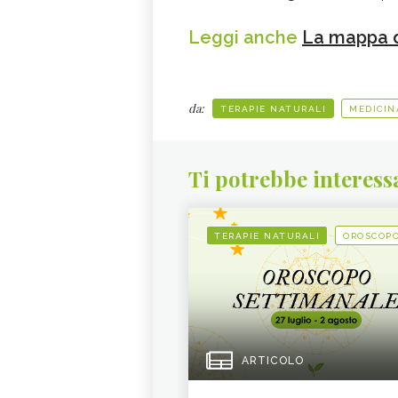
Leggi anche
La mappa d
da:
TERAPIE NATURALI
MEDICIN
Ti potrebbe interess
TERAPIE NATURALI
OROSCOP
ARTICOLO