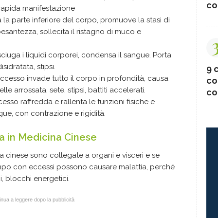
co
rapida manifestazione
a la parte inferiore del corpo, promuove la stasi di
esantezza, sollecita il ristagno di muco e
ciuga i liquidi corporei, condensa il sangue. Porta
sidratata, stipsi.
9 c
eccesso invade tutto il corpo in profondità, causa
co
le arrossata, sete, stipsi, battiti accelerati.
co
cesso raffredda e rallenta le funzioni fisiche e
ngue, con contrazione e rigidità.
ia in Medicina Cinese
 cinese sono collegate a organi e visceri e se
mpo con eccessi possono causare malattia, perché
, blocchi energetici.
nua a leggere dopo la pubblicità