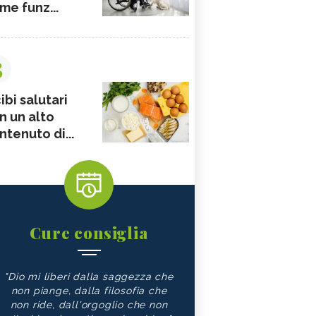
me funz...
3
ibi salutari
n un alto
ntenuto di...
Cure consiglia
"Dio mi liberi dalla saggezza che
non piange, dalla filosofia che
non ride, dall'orgoglio che non