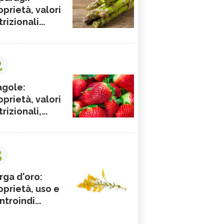
oprietà, valori
rizionali...
2
agole:
oprietà, valori
rizionali,...
3
rga d'oro:
oprietà, uso e
ntroindi...