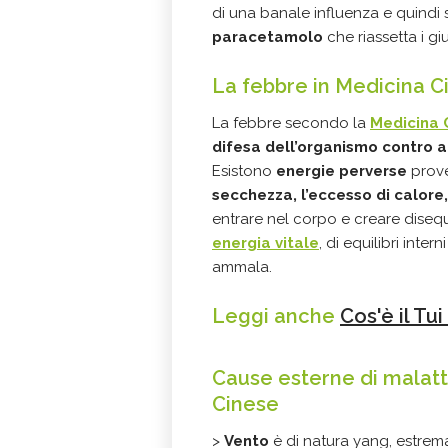
di una banale influenza e quindi 
paracetamolo
che riassetta i giu
La febbre in Medicina C
La febbre secondo la
Medicina 
difesa dell’organismo contro ag
Esistono
energie perverse
prove
secchezza, l’eccesso di calore,
entrare nel corpo e creare disequ
energia vitale
, di equilibri inte
ammala.
Leggi anche
Cos'è il Tui
Cause esterne di malatt
Cinese
>
V
ento
è di natura yang, estrem