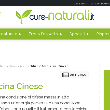
DEABYDAY
VITA DA MAMM
 naturale
Trova l'esperto
Speciali
Rispost
icina alternativa
Febbre e Medicina Cinese
ARTICOLO
cina Cinese
una condizione di difesa messa in atto
tando un'energia perversa o una condizione
febbri sono uguali e il trattamento con tecniche