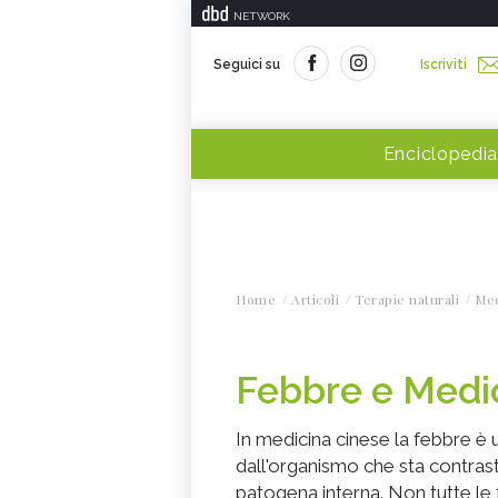
NETWORK
Seguici su
Iscriviti
Enciclopedia
Home
Articoli
Terapie naturali
Med
Febbre e Medi
In medicina cinese la febbre è 
dall'organismo che sta contras
patogena interna. Non tutte le 