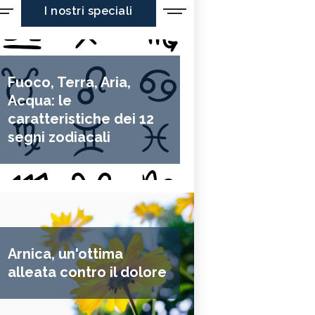
I nostri speciali
Fuoco, Terra, Aria,
Acqua: le
caratteristiche dei 12
segni zodiacali
Arnica, un'ottima
alleata contro il dolore