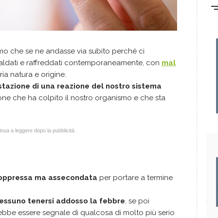
mo che se ne andasse via subito perché ci
ccaldati e raffreddati contemporaneamente, con
mal
aria natura e origine.
estazione di una reazione del nostro sistema
ione che ha colpito il nostro organismo e che sta
nua a leggere dopo la pubblicità
oppressa ma assecondata
per portare a termine
nessuno tenersi addosso la febbre
, se poi
bbe essere segnale di qualcosa di molto più serio