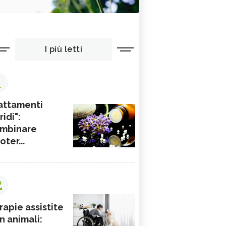
I più letti
1
attamenti
ridi":
mbinare
ioter...
2
rapie assistite
n animali: