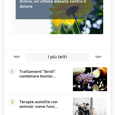
Arnica, un'ottima alleata contro il
dolore
I più letti
1
Trattamenti "ibridi":
combinare fisioter...
2
Terapie assistite con
animali: come funz...