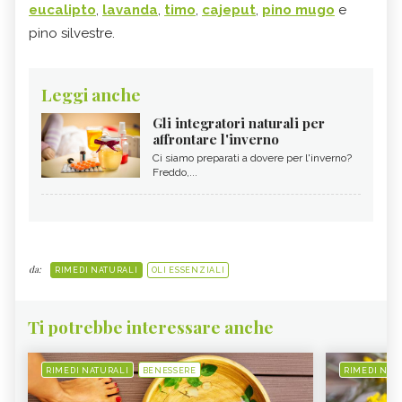
eucalipto
,
lavanda
,
timo
,
cajeput
,
pino mugo
e
pino silvestre.
Leggi anche
Gli integratori naturali per
affrontare l'inverno
Ci siamo preparati a dovere per l'inverno?
Freddo,...
da:
RIMEDI NATURALI
OLI ESSENZIALI
Ti potrebbe interessare anche
RIMEDI NATURALI
BENESSERE
RIMEDI NAT