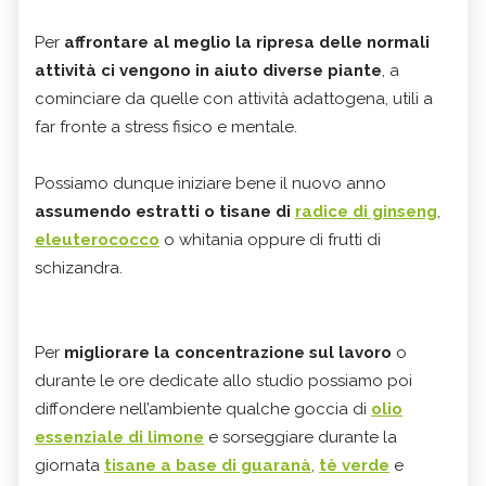
Per
affrontare al meglio la ripresa delle normali
attività
ci vengono in aiuto diverse piante
, a
cominciare da quelle con attività adattogena, utili a
far fronte a stress fisico e mentale.
Possiamo dunque iniziare bene il nuovo anno
assumendo estratti o tisane di
radice di ginseng
,
eleuterococco
o whitania oppure di frutti di
schizandra.
Per
migliorare la concentrazione sul lavoro
o
durante le ore dedicate allo studio possiamo poi
diffondere nell’ambiente qualche goccia di
olio
essenziale di limone
e sorseggiare durante la
giornata
tisane a base di guaranà
,
tè verde
e