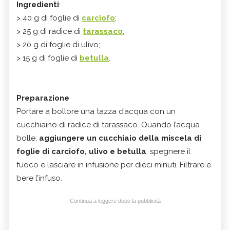
Ingredienti
:
> 40 g di foglie di
carciofo
;
> 25 g di radice di
tarassaco
;
> 20 g di foglie di ulivo;
> 15 g di foglie di
betulla
.
Preparazione
Portare a bollore una tazza d’acqua con un
cucchiaino di radice di tarassaco. Quando l’acqua
bolle,
aggiungere un cucchiaio della miscela di
foglie di carciofo, ulivo e betulla
, spegnere il
fuoco e lasciare in infusione per dieci minuti. Filtrare e
bere l’infuso.
Continua a leggere dopo la pubblicità