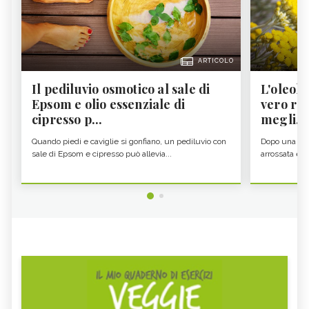
ARTICOLO
Il pediluvio osmotico al sale di
L'oleolit
Epsom e olio essenziale di
vero re 
cipresso p...
megli...
Quando piedi e caviglie si gonfiano, un pediluvio con
Dopo una gior
sale di Epsom e cipresso può allevia...
arrossata e se