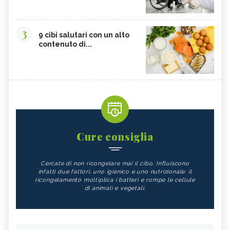
3
9 cibi salutari con un alto
contenuto di...
Cure consiglia
Cercate di non ricongelare mai il cibo. Influiscono
infatti due fattori, uno igienico e uno nutrizionale: il
ricongelamento moltiplica i batteri e rompe le cellule
di animali e vegetali.