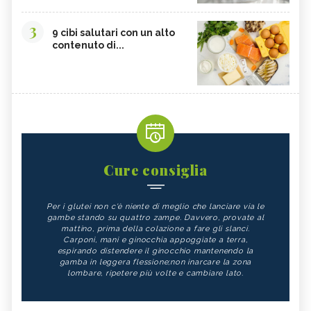
3
9 cibi salutari con un alto
contenuto di...
Cure consiglia
Per i glutei non c'è niente di meglio che lanciare via le
gambe stando su quattro zampe. Davvero, provate al
mattino, prima della colazione a fare gli slanci.
Carponi, mani e ginocchia appoggiate a terra,
espirando distendere il ginocchio mantenendo la
gamba in leggera flessione;non inarcare la zona
lombare, ripetere più volte e cambiare lato.