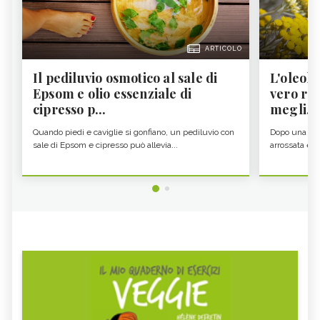
ARTICOLO
Il pediluvio osmotico al sale di
L'oleolit
Epsom e olio essenziale di
vero re 
cipresso p...
megli...
Quando piedi e caviglie si gonfiano, un pediluvio con
Dopo una gior
sale di Epsom e cipresso può allevia...
arrossata e se