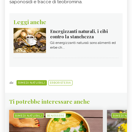
saponosidi e tracce di teobromina.
Leggi anche
Energizzanti naturali, i cibi
contro la stanchezza
Gli energizzanti naturali sono alimenti ed
erbe ch...
da:
RIMEDI NATURALI
ERBORISTERIA
Ti potrebbe interessare anche
RIMEDI NATURALI
BENESSERE
RIMEDI NAT