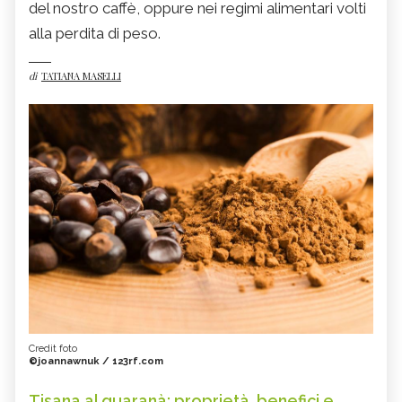
del nostro caffè, oppure nei regimi alimentari volti
alla perdita di peso.
di
TATIANA MASELLI
Credit foto
©joannawnuk / 123rf.com
Tisana al guaranà: proprietà, benefici e