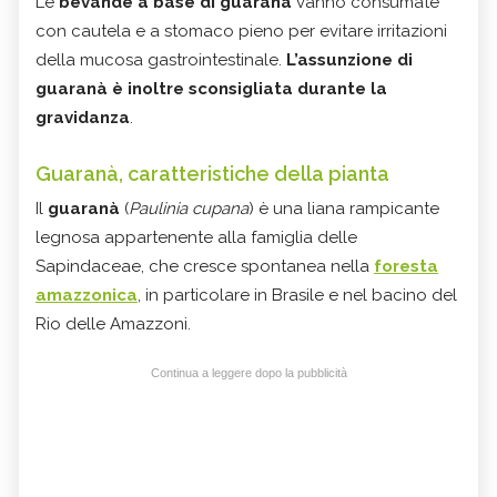
Le
bevande a base di guaranà
vanno consumate
con cautela e a stomaco pieno per evitare irritazioni
della mucosa gastrointestinale.
L’assunzione di
guaranà è inoltre sconsigliata durante la
gravidanza
.
Guaranà, caratteristiche della pianta
Il
guaranà
(
Paulinia cupana
) è una liana rampicante
legnosa appartenente alla famiglia delle
Sapindaceae, che cresce spontanea nella
foresta
amazzonica
, in particolare in Brasile e nel bacino del
Rio delle Amazzoni.
Continua a leggere dopo la pubblicità