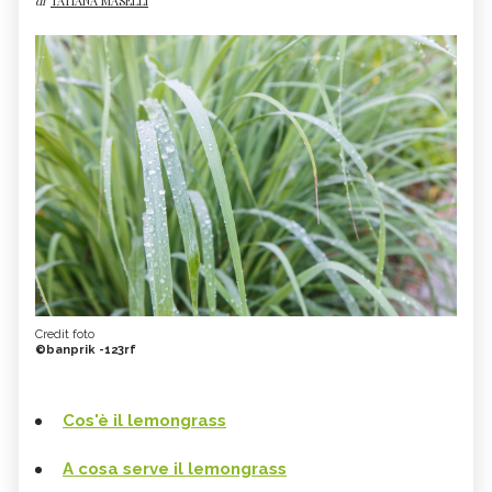
di
TATIANA MASELLI
Credit foto
©banprik -123rf
Cos'è il lemongrass
A cosa serve il lemongrass