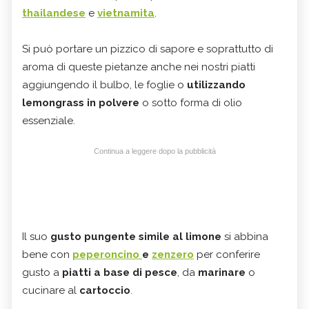
thailandese
e
vietnamita
.
Si può portare un pizzico di sapore e soprattutto di
aroma di queste pietanze anche nei nostri piatti
aggiungendo il bulbo, le foglie o
utilizzando
lemongrass in polvere
o sotto forma di olio
essenziale.
Continua a leggere dopo la pubblicità
Il suo
gusto pungente simile al limone
si abbina
bene con
peperoncino
e
zenzero
per conferire
gusto a
piatti a base di pesce
, da
marinare
o
cucinare al
cartoccio
.