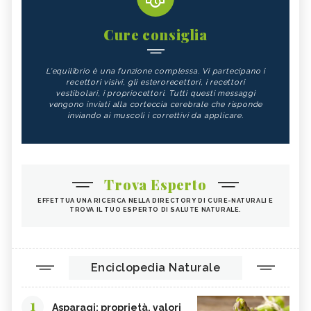
Cure consiglia
L'equilibrio è una funzione complessa. Vi partecipano i
recettori visivi, gli esterorecettori, i recettori
vestibolari, i propriocettori. Tutti questi messaggi
vengono inviati alla corteccia cerebrale che risponde
inviando ai muscoli i correttivi da applicare.
Trova Esperto
EFFETTUA UNA RICERCA NELLA DIRECTORY DI CURE-NATURALI E
TROVA IL TUO ESPERTO DI SALUTE NATURALE.
Enciclopedia Naturale
1
Asparagi: proprietà, valori