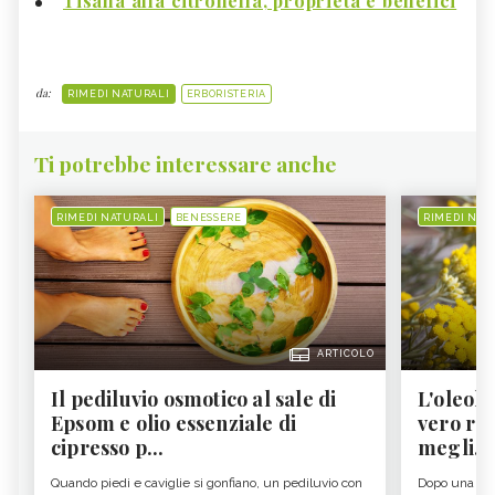
Tisana alla citronella, proprietà e benefici
da:
RIMEDI NATURALI
ERBORISTERIA
Ti potrebbe interessare anche
RIMEDI NATURALI
BENESSERE
RIMEDI NAT
ARTICOLO
Il pediluvio osmotico al sale di
L'oleolit
Epsom e olio essenziale di
vero re 
cipresso p...
megli...
Quando piedi e caviglie si gonfiano, un pediluvio con
Dopo una gior