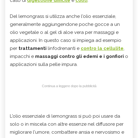
caso di
digestione difficile
e
coliti
.
Del lemongrass si utilizza anche l'olio essenziale,
generalmente aggiungendone poche gocce a un
olio vegetale o al gel di aloe vera per massaggi e
applicazioni. In questo caso si impiega ad esempio
per
trattamenti
linfodrenanti e
contro la cellulite
,
impacchi e
massaggi contro gli edemi e i gonfiori
o
applicazioni sulla pelle impura.
Continua a leggere dopo la pubblicità
L'olio essenziale di lemongrass si può poi usare da
solo o in miscela con altre essenze nel diffusore per
migliorare l'umore, combattere ansia e nervosismo e