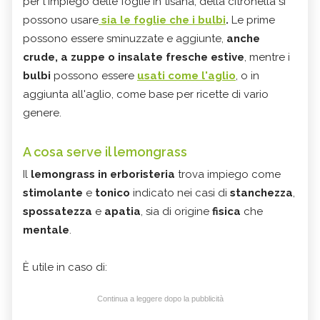
per l'impiego delle foglie in tisana, della citronella si
possono usare
sia le foglie che i bulbi
.
Le prime
possono essere sminuzzate e aggiunte,
anche
crude, a zuppe o insalate fresche estive
, mentre i
bulbi
possono essere
usati come l'aglio
, o in
aggiunta all'aglio, come base per ricette di vario
genere.
A cosa serve il lemongrass
Il
lemongrass in erboristeria
trova impiego come
stimolante
e
tonico
indicato nei casi di
stanchezza
,
spossatezza
e
apatia
, sia di origine
fisica
che
mentale
.
È utile in caso di:
Continua a leggere dopo la pubblicità