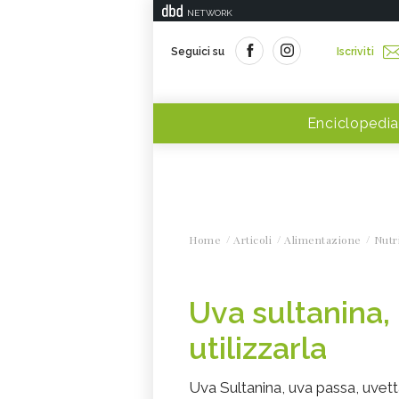
NETWORK
Seguici su
Iscriviti
Enciclopedia
Home
Articoli
Alimentazione
Nutr
Uva sultanina,
utilizzarla
Uva Sultanina, uva passa, uvet