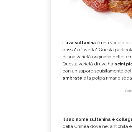
L'
uva sultanina
è una varietà di
passa" o "uvetta". Questa particol
di una varietà originaria delle ter
Questa varietà di uva ha
acini pi
con un sapore squisitamente do
ambrate
e la polpa rimane soda 
Conti
Il suo nome sultanina è colleg
della Crimea dove nel antichità er