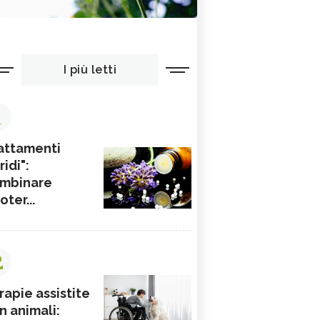
I più letti
1
attamenti
ridi":
mbinare
ioter...
2
rapie assistite
n animali: