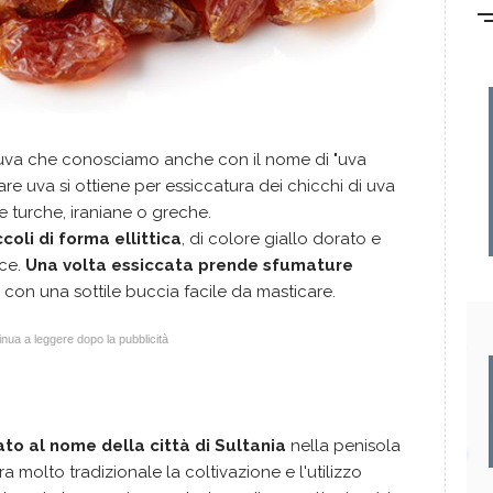
 uva che conosciamo anche con il nome di "uva
are uva si ottiene per essiccatura dei chicchi di uva
re turche, iraniane o greche.
ccoli di forma ellittica
, di colore giallo dorato e
lce.
Una volta essiccata prende sfumature
con una sottile buccia facile da masticare.
nua a leggere dopo la pubblicità
ato al nome della città di Sultania
nella penisola
a molto tradizionale la coltivazione e l'utilizzo