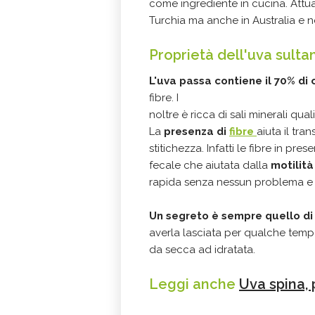
come ingrediente in cucina. Attu
Turchia ma anche in Australia e neg
Proprietà dell'uva sulta
L'uva passa contiene il 70% di 
fibre. I
noltre è ricca di sali minerali qua
La
presenza di
fibre
aiuta il tra
stitichezza. Infatti le fibre in 
fecale che aiutata dalla
motilità
rapida senza nessun problema e 
Un segreto è sempre quello di 
averla lasciata per qualche tem
da secca ad idratata.
Leggi anche
Uva spina, 