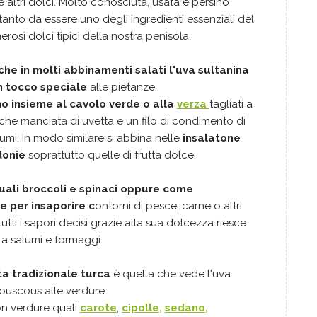
e altri dolci. Molto conosciuta, usata e persino
 tanto da essere uno degli ingredienti essenziali del
erosi dolci tipici della nostra penisola.
che in molti abbinamenti salati l'uva sultanina
n tocco speciale
alle pietanze.
o insieme al cavolo verde o alla
verza
tagliati a
ualche manciata di uvetta e un filo di condimento di
umi. In modo similare si abbina nelle
insalatone
donie
soprattutto quelle di frutta dolce.
uali broccoli e spinaci oppure come
e per insaporire c
ontorni di pesce, carne o altri
utti i sapori decisi grazie alla sua dolcezza riesce
 a salumi e formaggi.
tta tradizionale turca
è quella che vede l'uva
ouscous alle verdure.
n verdure quali
carote
,
cipolle,
sedano,