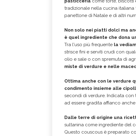
pasticceria
come torte, biscotti 
tradizionale nella cucina italiana
panettone di Natale e di altri num
Non solo nei piatti dolci ma an
è quel ingrediente che dona u
Tra l'uso più frequente
la vediam
strisce fini e serviti crudi con q
olio e sale o con spremuta di agr
miste di verdure e nelle mace
Ottima anche con le verdure q
condimento insieme alle cipoll
secondi di verdure. Indicata con t
ad essere gradita affianco anche
Dalle terre di origine una rice
sultanina come ingrediente del c
Questo couscous è preparato co