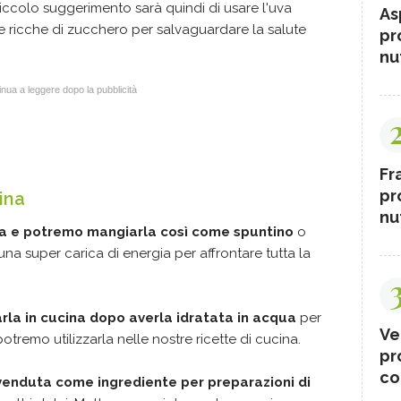
piccolo suggerimento sarà quindi di usare l'uva
As
e ricche di zucchero per salvaguardare la salute
pr
nut
nua a leggere dopo la pubblicità
Fr
pr
ina
nut
ca e potremo mangiarla così come spuntino
o
a super carica di energia per affrontare tutta la
a in cucina dopo averla idratata in acqua
per
Ve
otremo utilizzarla nelle nostre ricette di cucina.
pr
co
 venduta come ingrediente per preparazioni di