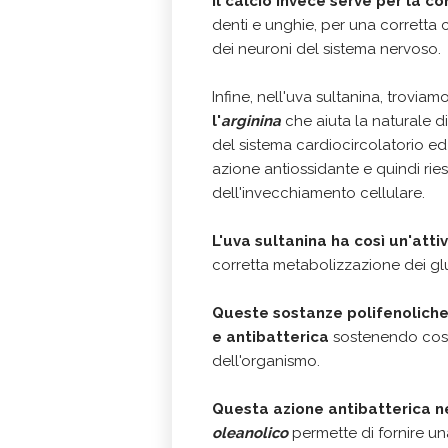
Il calcio invece serve per la c
denti e unghie, per una corrett
dei neuroni del sistema nervoso.
Infine, nell'uva sultanina, trovia
l'
arginina
che aiuta la naturale d
del sistema cardiocircolatorio ed a
azione antiossidante e quindi ries
dell'invecchiamento cellulare.
L'uva sultanina ha così un'att
corretta metabolizzazione dei glu
Queste sostanze polifenoliche
e antibatterica
sostenendo così 
dell'organismo.
Questa azione antibatterica n
oleanolico
permette di fornire un