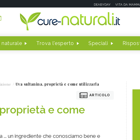
DEABYDAY
VITA DA MAMM
 naturale
Trova l'esperto
Speciali
Rispost
izione
Uva sultanina, proprietà e come utilizzarla
ARTICOLO
 proprietà e come
ta ... un ingrediente che conosciamo bene e