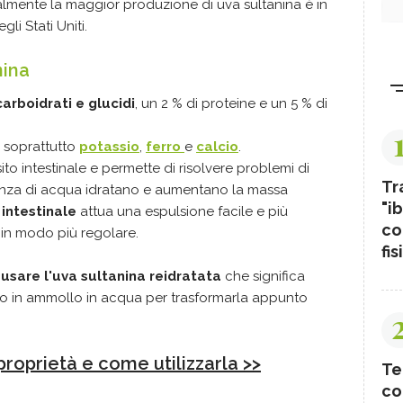
almente la maggior produzione di uva sultanina è in
li Stati Uniti.
nina
carboidrati e glucidi
, un 2 % di proteine e un 5 % di
li soprattutto
potassio
,
ferro
e
calcio
.
nsito intestinale e permette di risolvere problemi di
Tr
presenza di acqua idratano e aumentano la massa
"ib
 intestinale
attua una espulsione facile e più
co
in modo più regolare.
fis
usare l'uva sultanina reidratata
che significa
po in ammollo in acqua per trasformarla appunto
proprietà e come utilizzarla >>
Te
co