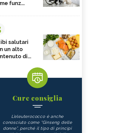
me funz...
3
ibi salutari
n un alto
ntenuto di...
Cure consiglia
L’eleuterococco è anche
conosciuto come “Ginseng delle
donne”, perché il tipo di principi