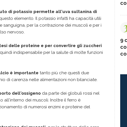
co
to di potassio permette all'uva sultanina di
questo elemento. Il potassio infatti ha capacità utili
e sanguigna, per la contrazione dei muscoli e per i
ulso nervoso.
9 c
tesi delle proteine e per convertire gli zuccheri
co
quindi indispensabile per la salute di molte funzioni
co
alcio è importante
tanto più che questi due
chio di carenza nelle alimentazioni non bilanciate.
sporto dell'ossigeno
da parte dei globuli rossi nel
all'interno dei muscoli. Inoltre il ferro è
nzionamento di numerosi enzimi e proteine del