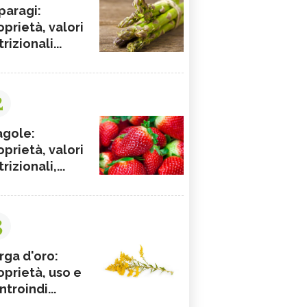
paragi:
oprietà, valori
rizionali...
2
agole:
oprietà, valori
rizionali,...
3
rga d'oro:
oprietà, uso e
ntroindi...