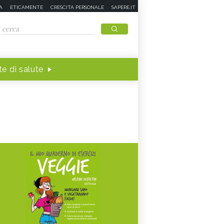
A
ETICAMENTE
CRESCITA PERSONALE
SAPERE.IT
e di salute