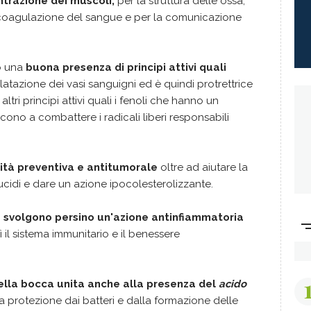
ontrazione dei muscoli,
per la struttura delle ossa,
a coagulazione del sangue e per la comunicazione
mo una
buona presenza di principi attivi quali
ilatazione dei vasi sanguigni ed è quindi protrettrice
ltri principi attivi quali i fenoli che hanno un
cono a combattere i radicali liberi responsabili
ività preventiva e antitumorale
oltre ad aiutare la
cidi e dare un azione ipocolesterolizzante.
 svolgono persino un'azione antinfiammatoria
il sistema immunitario e il benessere
ella bocca unita anche alla presenza del
acido
a protezione dai batteri e dalla formazione delle