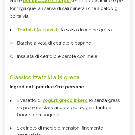
vuole
per
idratare il corpo
senza appesantirlo e per
fornirgli quella riserva di sali minerali che il caldo gli
porta via.
Tsatsiki (o tzaziki)
, la salsa di origine greca
Barche a vela di cetriolo e caprino
Insalata di cetriolo e carote con mela
Classico tzatziki alla greca
Ingredienti per due/tre persone
:
1 vasetto di
yogurt greco intero
(o senza grassi
se preferite stare ancora più leggeri, tanto è
buono comunque!),
1 cetriolo di medie dimensioni finemente