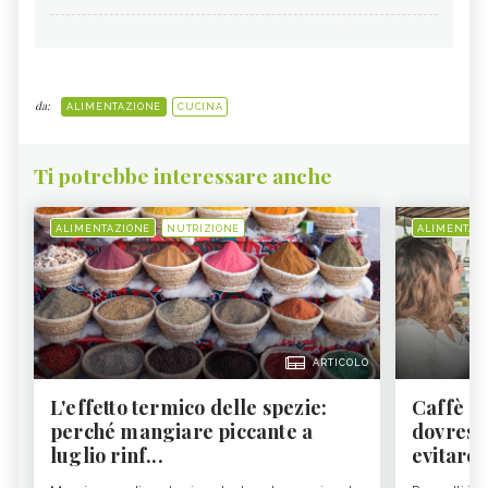
da:
ALIMENTAZIONE
CUCINA
Ti potrebbe interessare anche
ALIMENTAZIONE
NUTRIZIONE
ALIMENTAZ
ARTICOLO
L'effetto termico delle spezie:
Caffè a
perché mangiare piccante a
dovresti
luglio rinf...
evitare i