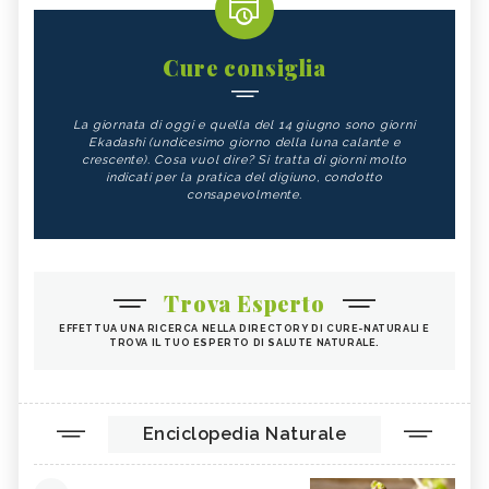
Cure consiglia
La giornata di oggi e quella del 14 giugno sono giorni
Ekadashi (undicesimo giorno della luna calante e
crescente). Cosa vuol dire? Si tratta di giorni molto
indicati per la pratica del digiuno, condotto
consapevolmente.
Trova Esperto
EFFETTUA UNA RICERCA NELLA DIRECTORY DI CURE-NATURALI E
TROVA IL TUO ESPERTO DI SALUTE NATURALE.
Enciclopedia Naturale