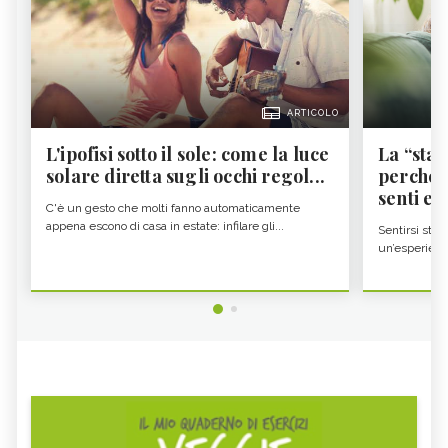
ARTICOLO
L'ipofisi sotto il sole: come la luce
La “sta
solare diretta sugli occhi regol...
perché i
senti es.
C'è un gesto che molti fanno automaticamente
appena escono di casa in estate: infilare gli...
Sentirsi stan
un’esperienz