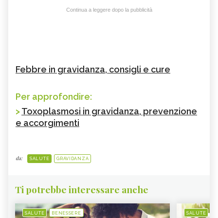
Continua a leggere dopo la pubblicità
Febbre in gravidanza, consigli e cure
Per approfondire:
>
Toxoplasmosi in gravidanza, prevenzione
e accorgimenti
da:
SALUTE
GRAVIDANZA
Ti potrebbe interessare anche
SALUTE
BENESSERE
SALUTE
B