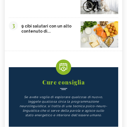
3
9 cibi salutari con un alto
contenuto di...
Cure consiglia
Se avete voglia di esplorare qualcosa di nuovo,
leggete qualcosa circa la programmazione
neurolinguistica; si tratta di una tecnica psico-neuro-
linguistica che si serve della parola e agisce sullo
stato energetico e interiore dell'essere umano.