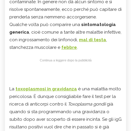
contaminate. In genere non dà alcun sintomo e si
risolve spontaneamente, ecco perché può capitare di
prenderla senza nemmeno accorgersene.
Qualche volta può comparire una
sintomatologia
generica
, cioè comune a tante altre malattie infettive,
con ingrossamento dei linfonodi,
mal di testa
,
stanchezza muscolare e
febbre
.
Continua a leggere dopo la pubblicità
La
toxoplasmosi in gravidanza
è una malattia molto
pericolosa. È dunque consigliabile fare il test per la
ricerca di anticorpi contro il
Toxoplasma gondii
già
quando si sta programmando una gravidanza o
subito dopo aver scoperto di essere incinta. Se gli igG
risultano positivi vuol dire che in passato si è già