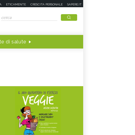
A
ETICAMENTE
CRESCITA PERSONALE
SAPERE.IT
e di salute