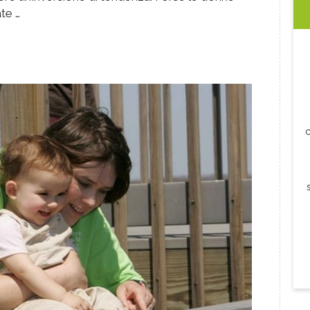
te …
c