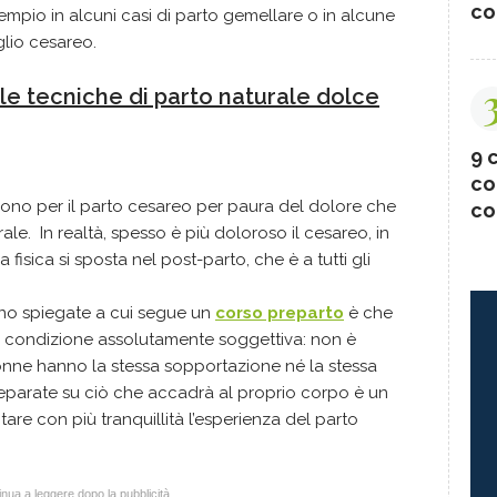
co
sempio in alcuni casi di parto gemellare o in alcune
glio cesareo.
 le tecniche di parto naturale dolce
9 c
co
no per il parto cesareo per paura del dolore che
co
e. In realtà, spesso è più doloroso il cesareo, in
 fisica si sposta nel post-parto, che è a tutti gli
no spiegate a cui segue un
corso preparto
è che
na condizione assolutamente soggettiva: non è
donne hanno la stessa sopportazione né la stessa
eparate su ciò che accadrà al proprio corpo è un
are con più tranquillità l’esperienza del parto
nua a leggere dopo la pubblicità