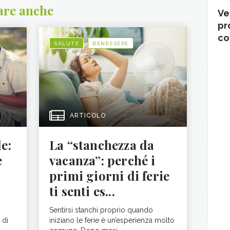
are anche
Ve
pr
co
SALUTE
BENESSERE
ARTICOLO
le:
La “stanchezza da
e
vacanza”: perché i
primi giorni di ferie
ti senti es...
Sentirsi stanchi proprio quando
 di
iniziano le ferie è un’esperienza molto