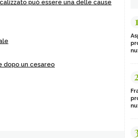
icalizzato può essere una delle cause
As
ale
pr
nut
e dopo un cesareo
Fr
pr
nut