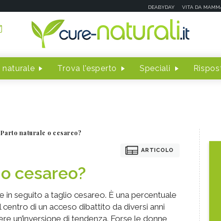
DEABYDAY
VITA DA MAMM
 naturale
Trova l'esperto
Speciali
Rispost
Parto naturale o cesareo?
ARTICOLO
 o cesareo?
iene in seguito a taglio cesareo. È una percentuale
 al centro di un acceso dibattito da diversi anni
ere un’inversione di tendenza. Forse le donne