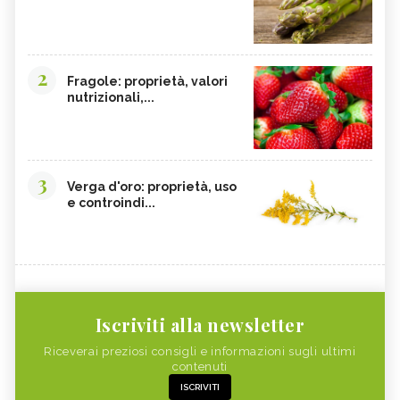
2
Fragole: proprietà, valori
nutrizionali,...
3
Verga d'oro: proprietà, uso
e controindi...
Iscriviti alla newsletter
Riceverai preziosi consigli e informazioni sugli ultimi
contenuti
ISCRIVITI