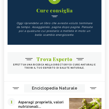
Cure consiglia
Oggi riprendete un libro che avreste voluto terminare
da tempo. Assaggiatelo, pagina dopo pagina. Pensate
poi a qualcuno cui prestarlo e mettete in moto un
bello scambio energizzante.
Trova Esperto
EFFETTUA UNA RICERCA NELLA DIRECTORY DI CURE-NATURALI E
TROVA IL TUO ESPERTO DI SALUTE NATURALE.
Enciclopedia Naturale
1
Asparagi: proprietà, valori
nutrizionali...