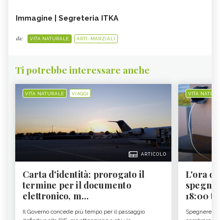
Immagine | Segreteria ITKA
da:
VITA NATURALE
ARTI-MARZIALI
Ti potrebbe interessare anche
VITA NATURALE
VIAGGI
VITA NATUR
ARTICOLO
Carta d'identità: prorogato il
L'ora d'
termine per il documento
spegner
elettronico, m...
18:00 ti f
Il Governo concede più tempo per il passaggio
Spegnere lo 