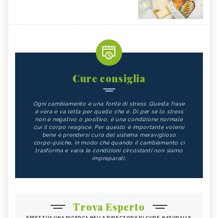
Cure consiglia
Ogni cambiamento è una fonte di stress. Questa frase
è vera e va letta per quello che è. Di per sé lo stress
non è negativo o positivo, è una condizione normale
cui il corpo reagisce. Per questo è importante volersi
bene e prendersi cura del sistema meraviglioso
corpo-psiche, in modo che quando il cambiamento ci
trasforma e varia le condizioni circostanti non siamo
impreparati.
Trova Esperto