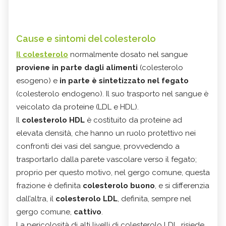
Cause e sintomi del colesterolo
Il colesterolo
normalmente dosato nel sangue
proviene in parte dagli alimenti
(colesterolo
esogeno) e
in parte è sintetizzato nel fegato
(colesterolo endogeno). Il suo trasporto nel sangue è
veicolato da proteine (LDL e HDL).
Il
colesterolo HDL
è costituito da proteine ad
elevata densità, che hanno un ruolo protettivo nei
confronti dei vasi del sangue, provvedendo a
trasportarlo dalla parete vascolare verso il fegato;
proprio per questo motivo, nel gergo comune, questa
frazione è definita
colesterolo buono
, e si differenzia
dall’altra, il
colesterolo LDL
, definita, sempre nel
gergo comune,
cattivo
.
La pericolosità di alti livelli di colesterolo LDL, risiede