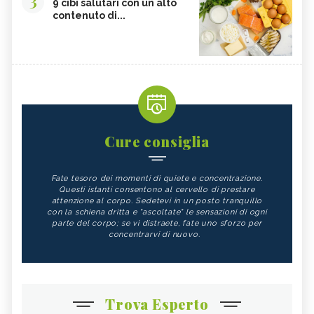
3
9 cibi salutari con un alto
contenuto di...
Cure consiglia
Fate tesoro dei momenti di quiete e concentrazione.
Questi istanti consentono al cervello di prestare
attenzione al corpo. Sedetevi in un posto tranquillo
con la schiena dritta e "ascoltate" le sensazioni di ogni
parte del corpo; se vi distraete, fate uno sforzo per
concentrarvi di nuovo.
Trova Esperto