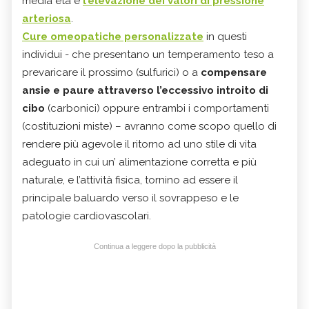
media età è
l’elevazione dei valori di pressione
arteriosa
.
Cure omeopatiche personalizzate
in questi
individui - che presentano un temperamento teso a
prevaricare il prossimo (sulfurici) o a
compensare
ansie e paure attraverso l’eccessivo introito di
cibo
(carbonici) oppure entrambi i comportamenti
(costituzioni miste) – avranno come scopo quello di
rendere più agevole il ritorno ad uno stile di vita
adeguato in cui un’ alimentazione corretta e più
naturale, e l’attività fisica, tornino ad essere il
principale baluardo verso il sovrappeso e le
patologie cardiovascolari.
Continua a leggere dopo la pubblicità