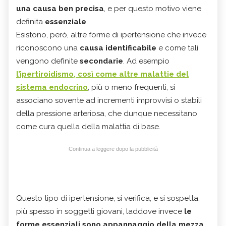
una causa ben precisa
, e per questo motivo viene
definita
essenziale
.
Esistono, però, altre forme di ipertensione che invece
riconoscono una
causa identificabile
e come tali
vengono definite
secondarie
. Ad esempio
l’ipertiroidismo, così come altre malattie del
sistema endocrino
, più o meno frequenti, si
associano sovente ad incrementi improvvisi o stabili
della pressione arteriosa, che dunque necessitano
come cura quella della malattia di base.
Continua a leggere dopo la pubblicità
Questo tipo di ipertensione, si verifica, e si sospetta,
più spesso in soggetti giovani, laddove invece
le
forme essenziali sono appannaggio della mezza