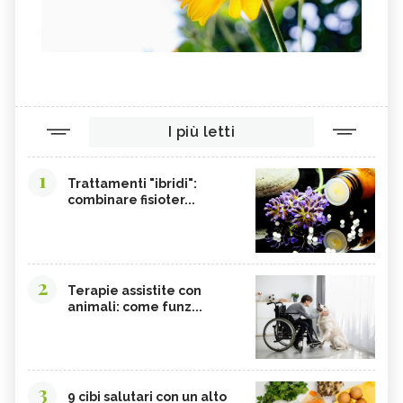
I più letti
1
Trattamenti "ibridi":
combinare fisioter...
2
Terapie assistite con
animali: come funz...
3
9 cibi salutari con un alto