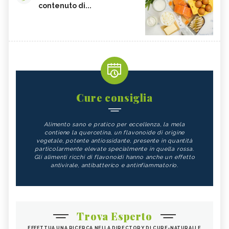
contenuto di...
Cure consiglia
Alimento sano e pratico per eccellenza, la mela
contiene la quercetina, un flavonoide di origine
vegetale, potente antiossidante, presente in quantità
particolarmente elevate specialmente in quella rossa.
Gli alimenti ricchi di flavonoidi hanno anche un effetto
antivirale, antibatterico e antinfiammatorio.
Trova Esperto
EFFETTUA UNA RICERCA NELLA DIRECTORY DI CURE-NATURALI E