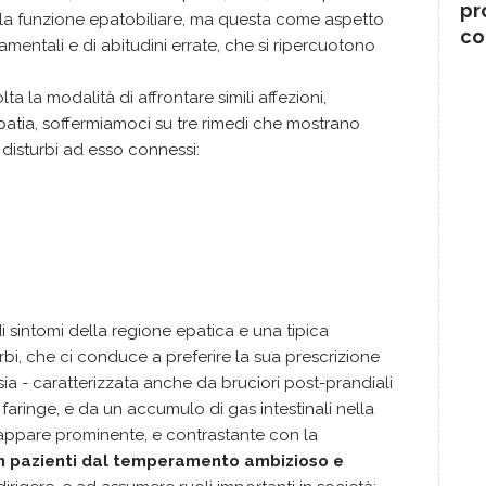
pr
la funzione epatobiliare, ma questa come aspetto
co
mentali e di abitudini errate, che si ripercuotono
 la modalità di affrontare simili affezioni,
patia, soffermiamoci su tre rimedi che mostrano
i disturbi ad esso connessi:
di sintomi della regione epatica e una tipica
sturbi, che ci conduce a preferire la sua prescrizione
psia - caratterizzata anche da bruciori post-prandiali
l faringe, e da un accumulo di gas intestinali nella
 appare prominente, e contrastante con la
 in pazienti dal temperamento ambizioso e