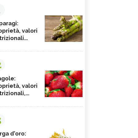
1
paragi:
oprietà, valori
rizionali...
2
agole:
oprietà, valori
rizionali,...
3
rga d'oro: