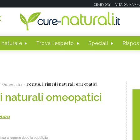
DEABYDAY
VITA DA MAMM
 naturale
Trova l'esperto
Speciali
Rispost
Omeopatia
Fegato, i rimedi naturali omeopatici
i naturali omeopatici
eloro
nua a leggere dopo la pubblicità