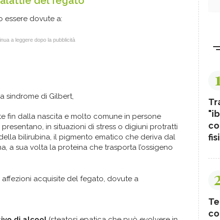
alattie del fegato
 essere dovute a:
nua a leggere dopo la pubblicità
 sindrome di Gilbert,
Tr
"ib
e fin dalla nascita e molto comune in persone
co
esentano, in situazioni di stress o digiuni protratti
fis
ella bilirubina, il pigmento ematico che deriva dal
, a sua volta la proteina che trasporta l’ossigeno
affezioni acquisite del fegato, dovute a
Te
co
vo di alcool
(steatosi epatica che può evolvere in