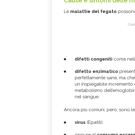
Cause e sintomi delle m
Le
malattie del fegato
possono
Conti
difetti congeniti
come nella
difetto enzimatico
present
perfettamente sane, ma che pr
un inspiegabile incremento d
metabolismo dell’emoglobina
nel sangue.
Ancora più comuni, però, sono le 
virus
(Epatiti)
oppure al
consumo eccessi