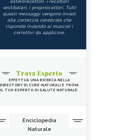
esterorecettori, i recettori
vestibolari, i propriocettori. Tutti
questi messaggi vengono inviati
alla corteccia cerebrale che
risponde inviando ai muscoli i
correttivi da applicare.
Trova Esperto
EFFETTUA UNA RICERCA NELLA
DIRECTORY DI CURE-NATURALI E TROVA
IL TUO ESPERTO DI SALUTE NATURALE.
Enciclopedia
Naturale