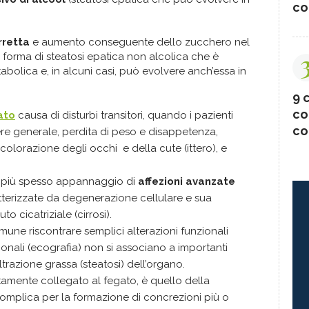
co
rretta
e aumento conseguente dello zucchero nel
 forma di steatosi epatica non alcolica che è
bolica e, in alcuni casi, può evolvere anch’essa in
9 c
co
ato
causa di disturbi transitori, quando i pazienti
co
re generale, perdita di peso e disappetenza,
colorazione degli occhi e della cute (ittero), e
è più spesso appannaggio di
affezioni avanzate
terizzate da degenerazione cellulare e sua
o cicatriziale (cirrosi).
mune riscontrare semplici alterazioni funzionali
ionali (ecografia) non si associano a importanti
filtrazione grassa (steatosi) dell’organo.
ttamente collegato al fegato, è quello della
complica per la formazione di concrezioni più o