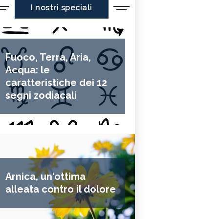
I nostri speciali
Fuoco, Terra, Aria,
Acqua: le
caratteristiche dei 12
segni zodiacali
Arnica, un'ottima
alleata contro il dolore