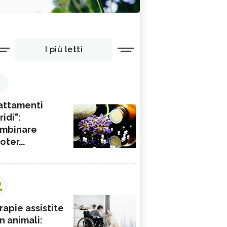
I più letti
1
attamenti
ridi":
mbinare
ioter...
2
rapie assistite
n animali: