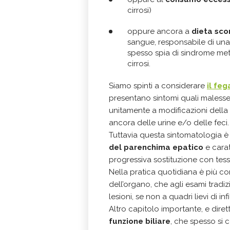
cirrosi)
oppure ancora a
dieta sco
sangue, responsabile di una
spesso spia di sindrome meta
cirrosi.
Siamo spinti a considerare
il feg
presentano sintomi quali malesse
unitamente a modificazioni della 
ancora delle urine e/o delle feci.
Tuttavia questa sintomatologia 
del parenchima epatico
e carat
progressiva sostituzione con tessut
Nella pratica quotidiana è più co
dell’organo, che agli esami tradiz
lesioni, se non a quadri lievi di in
Altro capitolo importante, e dire
funzione biliare
, che spesso si 