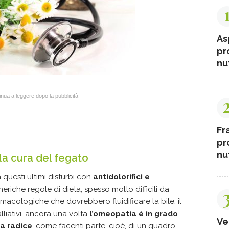
As
pr
nut
nua a leggere dopo la pubblicità
Fr
pr
nut
la cura del fegato
 questi ultimi disturbi con
antidolorifici e
eriche regole di dieta, spesso molto difficili da
macologiche che dovrebbero fluidificare la bile, il
lliativi, ancora una volta
l’omeopatia è in grado
Ve
la radice
, come facenti parte, cioè, di un quadro