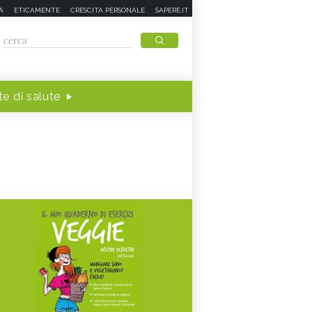
A
ETICAMENTE
CRESCITA PERSONALE
SAPERE.IT
e di salute