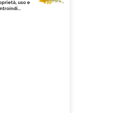
oprietà, uso e
ntroindi...