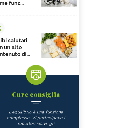
me funz...
3
ibi salutari
n un alto
ntenuto di...
Cure consiglia
L'equilibrio è una funzione
complessa. Vi partecipano i
recettori visivi, gli