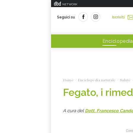
NETWORK
Seguici su
Iscriviti
Enciclopedia
Home
Enciclopedia naturale
Salute
Fegato, i rimed
A cura del
Dott. Francesco Cand
Conti