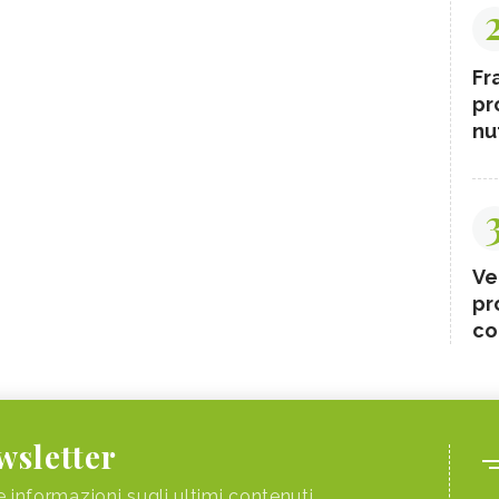
Fr
pr
nut
Ve
pr
co
ewsletter
e informazioni sugli ultimi contenuti