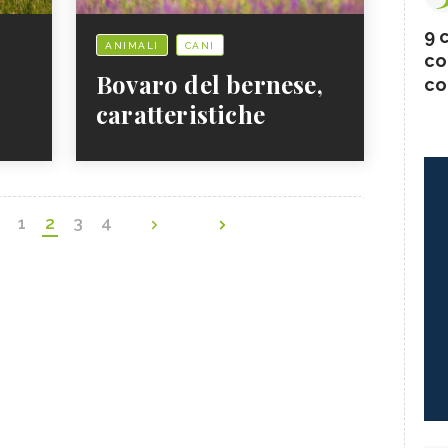
9 c
ANIMALI
CANI
co
Bovaro del bernese,
co
caratteristiche
1
2
3
4