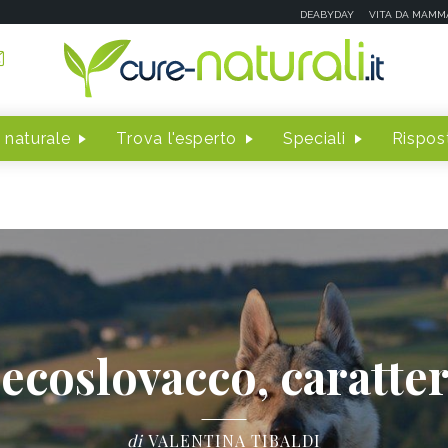
DEABYDAY
VITA DA MAMM
 naturale
Trova l'esperto
Speciali
Rispost
ecoslovacco, caratter
di
VALENTINA TIBALDI