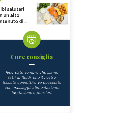
ibi salutari
n un alto
ntenuto di...
Cure consiglia
Ricordate sempre che siamo
fatti di fluidi, che il nostro
tessuto connettivo va coccolato
con massaggi, alimentazione,
idratazione e pensieri.