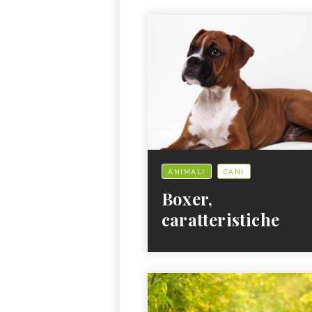
ANIMALI
CANI
Boxer,
caratteristiche