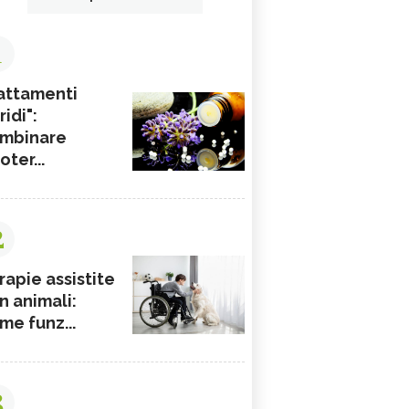
1
attamenti
ridi":
mbinare
ioter...
2
rapie assistite
n animali:
me funz...
3