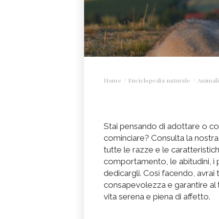
Home
Enciclopedia naturale
Animali
Stai pensando di adottare o c
cominciare? Consulta la nostra 
tutte le razze e le caratteristiche
comportamento, le abitudini, i p
dedicargli. Così facendo, avrai 
consapevolezza e garantire al
vita serena e piena di affetto.