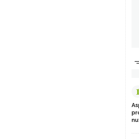
As
pr
nut