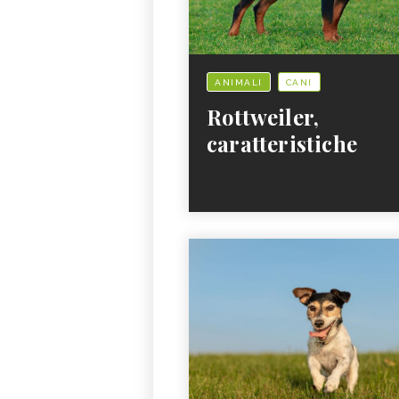
ANIMALI
CANI
Rottweiler,
caratteristiche