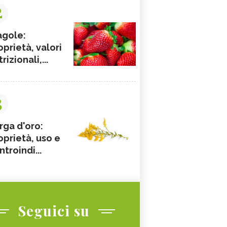
2
agole:
oprietà, valori
rizionali,...
3
rga d'oro:
oprietà, uso e
ntroindi...
Seguici su