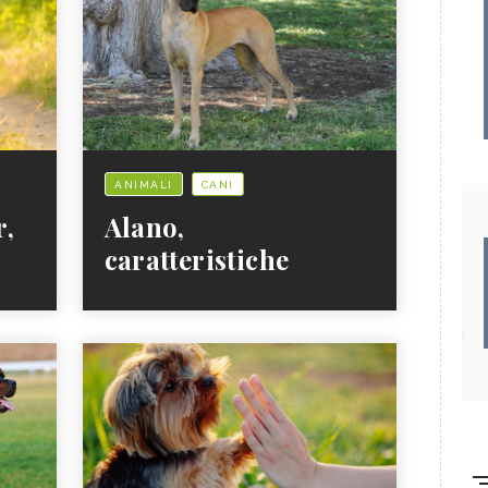
ANIMALI
CANI
r,
Alano,
caratteristiche