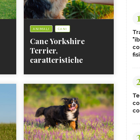
ANIMALI
CANI
Tr
Cane Yorkshire
"ib
co
Terrier,
fis
caratteristiche
Te
co
co