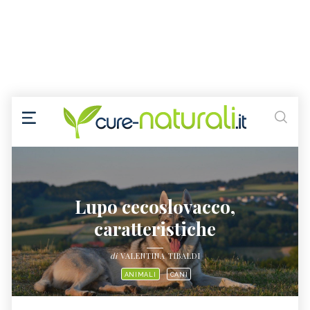
Lupo cecoslovacco,
caratteristiche
di
VALENTINA TIBALDI
ANIMALI
CANI