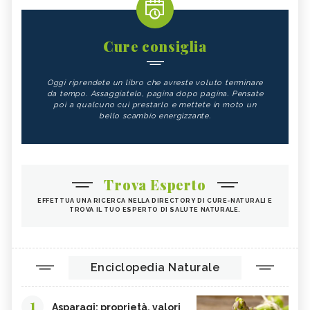
Cure consiglia
Oggi riprendete un libro che avreste voluto terminare
da tempo. Assaggiatelo, pagina dopo pagina. Pensate
poi a qualcuno cui prestarlo e mettete in moto un
bello scambio energizzante.
Trova Esperto
EFFETTUA UNA RICERCA NELLA DIRECTORY DI CURE-NATURALI E
TROVA IL TUO ESPERTO DI SALUTE NATURALE.
Enciclopedia Naturale
1
Asparagi: proprietà, valori