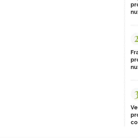
pr
nut
Fr
pr
nut
Ve
pr
co