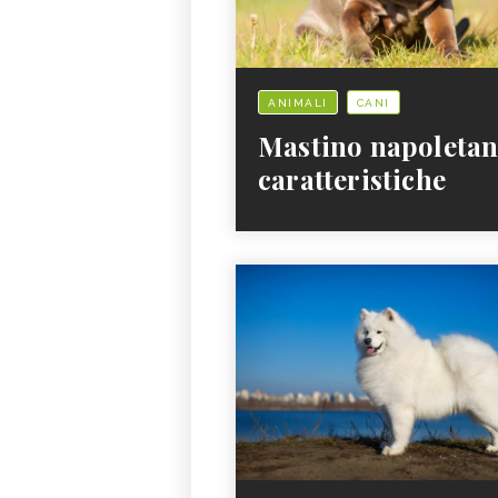
ANIMALI
CANI
Mastino napoletan
caratteristiche