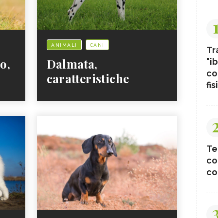
ANIMALI
CANI
Tr
o,
Dalmata,
"ib
co
caratteristiche
fis
Te
co
co