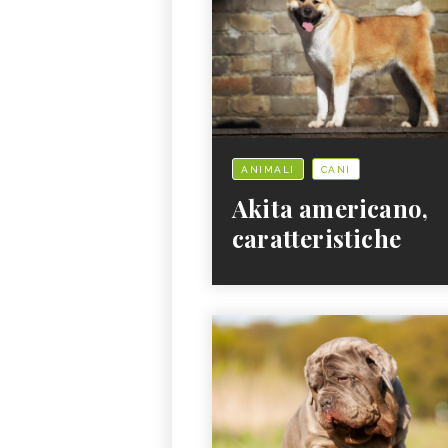
ANIMALI
CANI
Akita americano,
caratteristiche