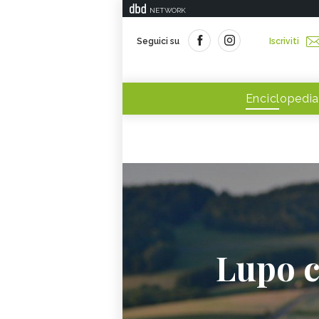
NETWORK
Seguici su
Iscriviti
Enciclopedia
Lupo c