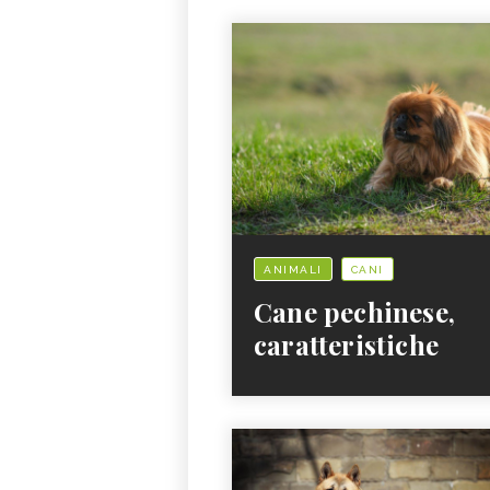
ANIMALI
CANI
Cane pechinese,
caratteristiche