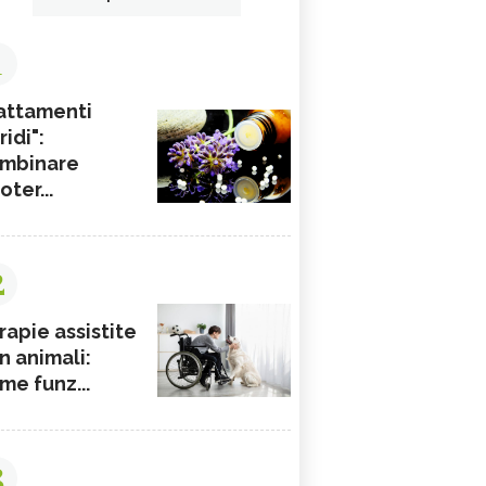
1
attamenti
ridi":
mbinare
ioter...
2
rapie assistite
n animali:
me funz...
3