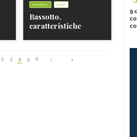
ANIMALI
CANI
9 c
Bassotto,
co
caratteristiche
co
2
3
4
5
6