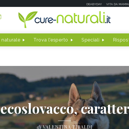
DEABYDAY
VITA DA MAMM
 naturale
Trova l'esperto
Speciali
Rispost
ecoslovacco, caratter
di
VALENTINA TIBALDI