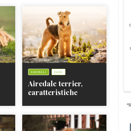
c
ANIMALI
CANI
Airedale terrier,
caratteristiche