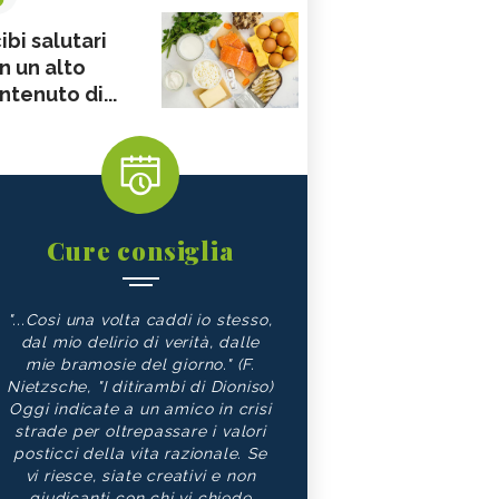
ibi salutari
n un alto
ntenuto di...
Cure consiglia
"...Così una volta caddi io stesso,
dal mio delirio di verità, dalle
mie bramosie del giorno." (F.
Nietzsche, "I ditirambi di Dioniso)
Oggi indicate a un amico in crisi
strade per oltrepassare i valori
posticci della vita razionale. Se
vi riesce, siate creativi e non
giudicanti con chi vi chiede