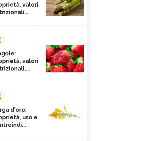
oprietà, valori
rizionali...
2
agole:
oprietà, valori
rizionali,...
3
rga d'oro:
oprietà, uso e
ntroindi...