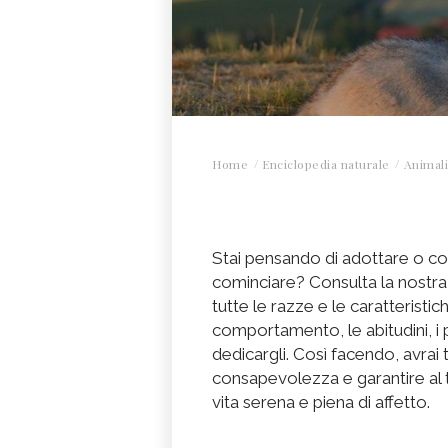
Home
Enciclopedia naturale
Animali
Stai pensando di adottare o c
cominciare? Consulta la nostra 
tutte le razze e le caratteristiche
comportamento, le abitudini, i p
dedicargli. Così facendo, avrai 
consapevolezza e garantire al
vita serena e piena di affetto.