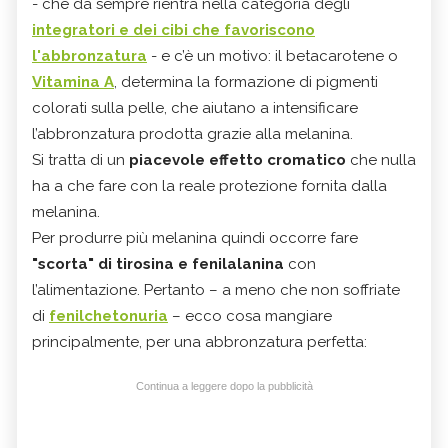
- che da sempre rientra nella categoria degli
integratori e dei cibi che favoriscono
l'abbronzatura
- e c’è un motivo: il betacarotene o
Vitamina A
, determina la formazione di pigmenti
colorati sulla pelle, che aiutano a intensificare
l’abbronzatura prodotta grazie alla melanina.
Si tratta di un
piacevole effetto cromatico
che nulla
ha a che fare con la reale protezione fornita dalla
melanina.
Per produrre più melanina quindi occorre fare
"scorta" di tirosina e fenilalanina
con
l’alimentazione. Pertanto – a meno che non soffriate
di
fenilchetonuria
– ecco cosa mangiare
principalmente, per una abbronzatura perfetta:
Continua a leggere dopo la pubblicità