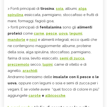
> Fonti principali di
tirosina
:
soia
, albumi,
alga
spirulina
essiccata, parmigiano, stoccafisso e frutti di
mare, formaggi, fagioli goa;
> fonti principali di
fenilalanina
sono gli
alimenti
proteici
come
carne
,
pesce
,
uova
,
legumi
,
mandorle
e
noci
e alimenti integrali; ecco quelli che
ne contengono maggiormente: albume, proteine
della soia, alga spirulina, stoccafisso, parmigiano,
farina di soia, lievito essiccato,
semi di zucca
,
prezzemolo
secco,
lupini
, carne di vitello e di
agnello,
arachidi
.
Andranno benissimo delle
insalate con il pesce o le
uova
, oppure con legumi o soia e semi di zucca per i
vegani. E se volete avere “quel tocco di colore in più”
aggiungete
carote
e
albicocche
.