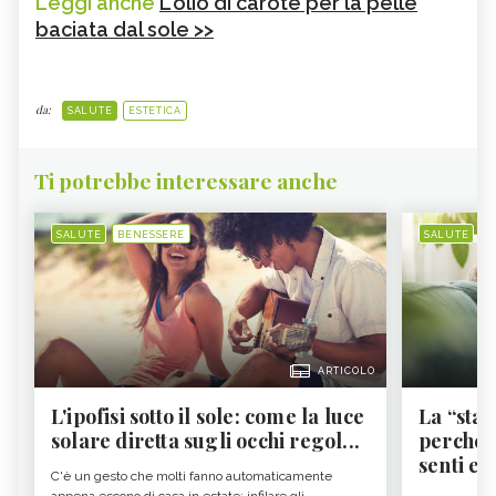
Leggi anche
L'olio di carote per la pelle
baciata dal sole >>
da:
SALUTE
ESTETICA
Ti potrebbe interessare anche
SALUTE
BENESSERE
SALUTE
B
ARTICOLO
L'ipofisi sotto il sole: come la luce
La “sta
solare diretta sugli occhi regol...
perché i
senti es.
C'è un gesto che molti fanno automaticamente
appena escono di casa in estate: infilare gli...