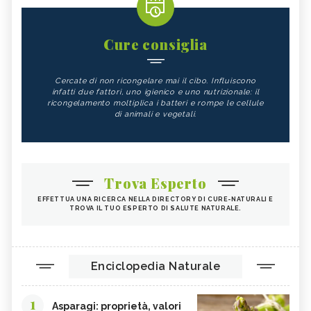
Cure consiglia
Cercate di non ricongelare mai il cibo. Influiscono
infatti due fattori, uno igienico e uno nutrizionale: il
ricongelamento moltiplica i batteri e rompe le cellule
di animali e vegetali.
Trova Esperto
EFFETTUA UNA RICERCA NELLA DIRECTORY DI CURE-NATURALI E
TROVA IL TUO ESPERTO DI SALUTE NATURALE.
Enciclopedia Naturale
1
Asparagi: proprietà, valori