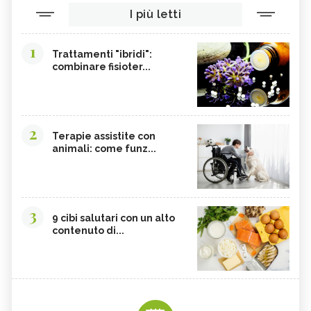
I più letti
1
Trattamenti "ibridi":
combinare fisioter...
2
Terapie assistite con
animali: come funz...
3
9 cibi salutari con un alto
contenuto di...