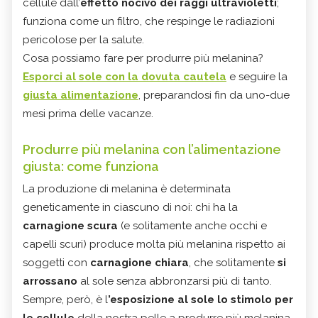
cellule dall’
effetto nocivo dei raggi ultravioletti
;
funziona come un filtro, che respinge le radiazioni
pericolose per la salute.
Cosa possiamo fare per produrre più melanina?
Esporci al sole con la dovuta cautela
e seguire la
giusta alimentazione
, preparandosi fin da uno-due
mesi prima delle vacanze.
Produrre più melanina con l’alimentazione
giusta: come funziona
La produzione di melanina è determinata
geneticamente in ciascuno di noi: chi ha la
carnagione scura
(e solitamente anche occhi e
capelli scuri) produce molta più melanina rispetto ai
soggetti con
carnagione
chiara
, che solitamente
si
arrossano
al sole senza abbronzarsi più di tanto.
Sempre, però, è l
’esposizione al sole lo stimolo per
le cellule
della nostra pelle a produrre più melanina.