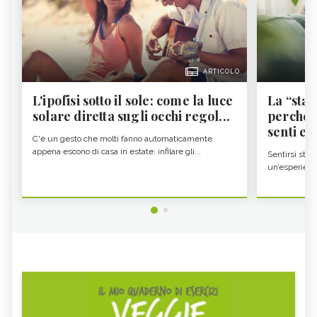
ARTICOLO
L'ipofisi sotto il sole: come la luce
La “sta
solare diretta sugli occhi regol...
perché i
senti es.
C'è un gesto che molti fanno automaticamente
appena escono di casa in estate: infilare gli...
Sentirsi stan
un’esperienz