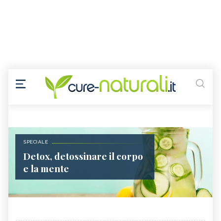
SPECIALE
Detox, detossinare il corpo
e la mente