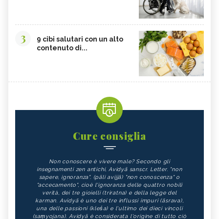
3
9 cibi salutari con un alto
contenuto di...
Cure consiglia
Non conoscere è vivere male? Secondo gli
insegnamenti zen antichi, Avidyā sanscr. Letter. "non
sapere, ignoranza". (pāli avijjā) "non conoscenza" o
"accecamento", cioè l'ignoranza delle quattro nobili
verità, dei tre gioielli (triratna) e della legge del
karman. Avidyā è uno dei tre influssi impuri (āsrava),
una delle passioni (kleśa) e l'ultimo dei dieci vincoli
(saṃyojana). Avidyā è considerata l'origine di tutto ciò