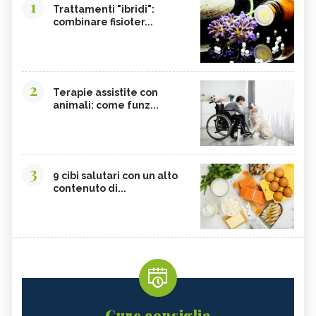
1
Trattamenti "ibridi":
combinare fisioter...
2
Terapie assistite con
animali: come funz...
3
9 cibi salutari con un alto
contenuto di...
Cure consiglia