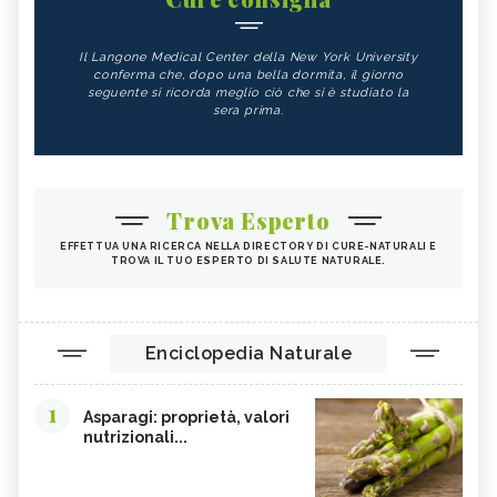
Il Langone Medical Center della New York University
conferma che, dopo una bella dormita, il giorno
seguente si ricorda meglio ciò che si è studiato la
sera prima.
Trova Esperto
EFFETTUA UNA RICERCA NELLA DIRECTORY DI CURE-NATURALI E
TROVA IL TUO ESPERTO DI SALUTE NATURALE.
Enciclopedia Naturale
1
Asparagi: proprietà, valori
nutrizionali...