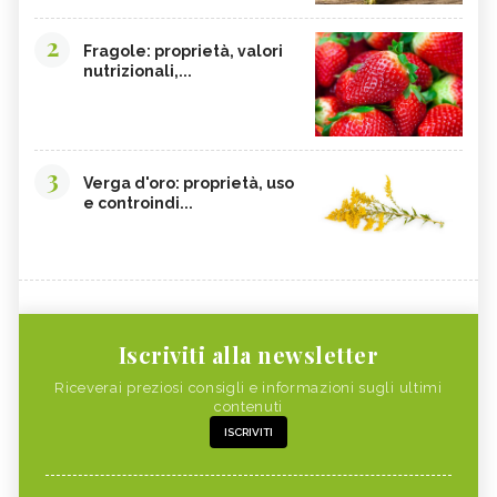
2
Fragole: proprietà, valori
nutrizionali,...
3
Verga d'oro: proprietà, uso
e controindi...
Iscriviti alla newsletter
Riceverai preziosi consigli e informazioni sugli ultimi
contenuti
ISCRIVITI