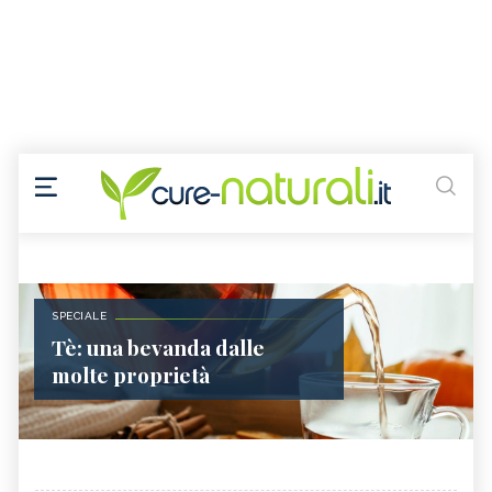
SPECIALE
Tè: una bevanda dalle
molte proprietà