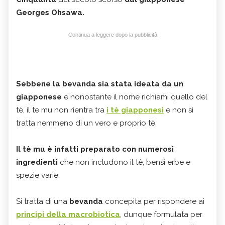
Georges Ohsawa.
Continua a leggere dopo la pubblicità
Sebbene la bevanda sia stata ideata da un
giapponese
e nonostante il nome richiami quello del
tè, il te mu non rientra tra
i tè giapponesi
e non si
tratta nemmeno di un vero e proprio tè.
Il tè mu è infatti preparato con numerosi
ingredienti
che non includono il tè, bensì erbe e
spezie varie.
Si tratta di una
bevanda
concepita per rispondere ai
principi della macrobiotica
, dunque formulata per