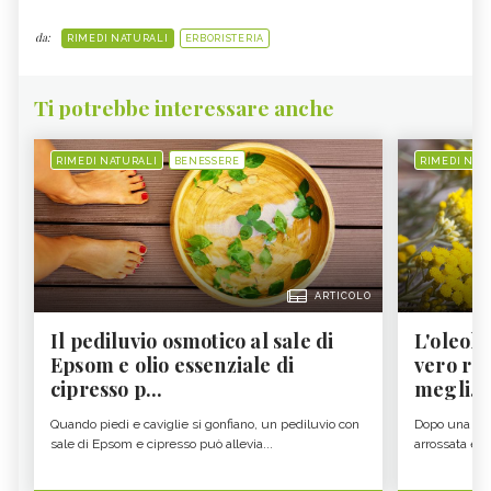
da:
RIMEDI NATURALI
ERBORISTERIA
Ti potrebbe interessare anche
RIMEDI NATURALI
BENESSERE
RIMEDI NAT
ARTICOLO
Il pediluvio osmotico al sale di
L'oleolit
Epsom e olio essenziale di
vero re 
cipresso p...
megli...
Quando piedi e caviglie si gonfiano, un pediluvio con
Dopo una gior
sale di Epsom e cipresso può allevia...
arrossata e se