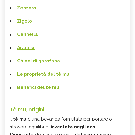
Zenzero
Zigolo
Cannella
Arancia
Chiodi di garofano
Le proprietà del tè mu
Benefici del tè mu
Tè mu, origini
Il
tè mu
è una bevanda formulata per portare o
ritrovare equilibrio,
inventata negli anni
Cinquanta
del secolo scorso
dal giapponese