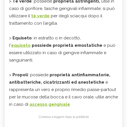
>
Tè verde
: possiede
proprietà astringenti,
utile in
caso di gonfiore, tasche gengivali infiammate; si può
utilizzare il
tè verde
per degli sciacqui dopo il
trattamento con l’argilla.
>
Equiseto
: in estratto o in decotto,
l'
equiseto
possiede proprietà emostatiche
e può
essere utilizzato in caso di gengive infiammate e
sanguinanti.
>
Propoli
: possiede
proprietà antinfiammatorie,
antibatteriche, cicatrizzanti ed anestetiche
e
rappresenta un vero e proprio rimedio passe-partout
per le mucose della bocca e il cavo orale, utile anche
in caso di
ascesso gengivale
.
Continua a leggere dopo la pubblicità