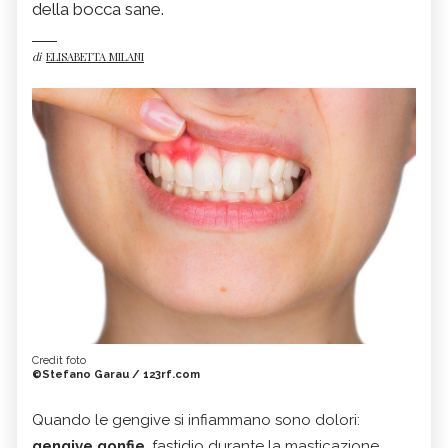
della bocca sane.
di
ELISABETTA MILANI
Credit foto
©Stefano Garau / 123rf.com
Quando le gengive si infiammano sono dolori:
gengive gonfie
, fastidio durante la masticazione,