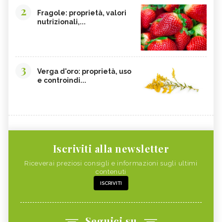
2
Fragole: proprietà, valori
nutrizionali,...
3
Verga d'oro: proprietà, uso
e controindi...
Iscriviti alla newsletter
Riceverai preziosi consigli e informazioni sugli ultimi
contenuti
ISCRIVITI
Seguici su