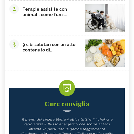
2
Terapie assistite con
animali: come funz...
3
9 cibi salutari con un alto
contenuto di...
Cure consiglia
Il primo dei cinque tibetani attiva tutti e 7 i chakra e
regolarizza il flusso energetico che scorre al loro
interno. In piedi, con le gambe leggermente
divaricate, le braccia sollevate all'altezza delle spalle,