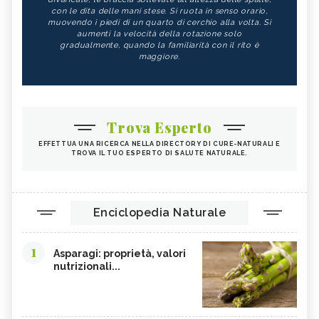
con le dita delle mani stese. Si ruota in senso orario,
muovendo i piedi di un quarto di cerchio alla volta. Si
aumenti la velocità della rotazione solo
gradualmente, quando la familiarità con il rito è
maggiore.
Trova Esperto
EFFETTUA UNA RICERCA NELLA DIRECTORY DI CURE-NATURALI E
TROVA IL TUO ESPERTO DI SALUTE NATURALE.
Enciclopedia Naturale
1
Asparagi: proprietà, valori
nutrizionali...