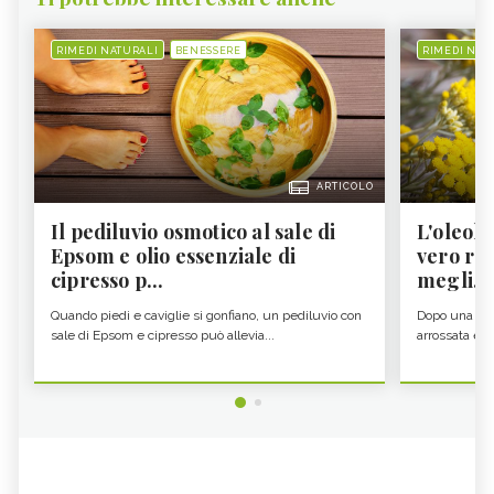
RIMEDI NATURALI
BENESSERE
RIMEDI NAT
ARTICOLO
Il pediluvio osmotico al sale di
L'oleolit
Epsom e olio essenziale di
vero re 
cipresso p...
megli...
Quando piedi e caviglie si gonfiano, un pediluvio con
Dopo una gior
sale di Epsom e cipresso può allevia...
arrossata e se